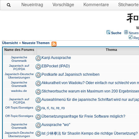
Neueintrag
Vorschläge
Kommentare
Stichworte
W
Suche
Neues
Reg
»
Übersicht
Neueste Themen
Name des Forums
Thema
Japanische
Kanji Aussprache
Grammatik
Japanisch auf
EBPocket (IPAD)
PC/PDA
Japanisch-Deutsche
Postkarte auf Japanisch schreiben
Übersetzungen
Japanische
Akkuratheit von Wadoku? Oder einfach nur schlecht von m
Grammatik
wadoku.de
Stichwortsuche warum ein Maximum von 200 Ergebnisse
Japanisch auf
Auswahlmenü für die japanische Schriftart wird nur auf j
PC/PDA
Off-Topic/Sonstiges
ra, ri, ru, re, ro
Off-Topic/Sonstiges
Übersetzungsanfrage für Freie Software möglich?
Japanische
Aussprache "wo"
Grammatik
Japanisch-Deutsche
Ist 少林拳法 für Shaolin Kempo die richtige Übersetzung?
Übersetzungen