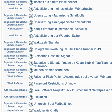
Japanisch-Deutsche
Inschrift auf einem Pinselbecher
Übersetzungen
wadoku.de
Aktualisierung meines lokalen Wörterbuchs
Japanisch-Deutsche
Übersetzung - Japanische Schriftrolle
Übersetzungen
Japanisch-Deutsche
Übersetzung einer japanischen Schriftrolle
Übersetzungen
Kanji-Lexikon
Kanji Lernprojekt (mit Wadoku Verweis)
wadoku.de
Aktualisierung der Weboberfläche
Japanisch-Deutsche
Wakizashi Signatur
Übersetzungen
Japanisch-Deutsche
Hologramm-Werbung im Film Blade Runner 2049
Übersetzungen
Japanisch-Deutsche
Cloisonne Dose mit Signatur
Übersetzungen
Japanisch-Deutsche
Japanische Signatur "made by Kutani Kubikin" auf Kanno
Übersetzungen
"Kubikin"?
Japanisch-Deutsche
Meinen Namen schreiben
Übersetzungen
WadokuTeam
Falscher Pitch-Pattern/Accent-Index bei diversen Wörtern
WadokuTeam
Password Restrictions Unknown
Off-Topic/Sonstiges
Free Software Projekt "Back In Time" sucht Nativspeaker
Off-Topic/Sonstiges
Exekution
Japanisch-Deutsche
Unterschrift auf Fußballtrikot
Übersetzungen
Japanisch auf
Wadoku für Kindle