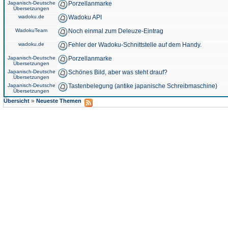
Japanisch-Deutsche
Porzellanmarke
Übersetzungen
wadoku.de
Wadoku API
WadokuTeam
Noch einmal zum Deleuze-Eintrag
wadoku.de
Fehler der Wadoku-Schnittstelle auf dem Handy.
Japanisch-Deutsche
Porzellanmarke
Übersetzungen
Japanisch-Deutsche
Schönes Bild, aber was steht drauf?
Übersetzungen
Japanisch-Deutsche
Tastenbelegung (antike japanische Schreibmaschine)
Übersetzungen
»
Übersicht
Neueste Themen