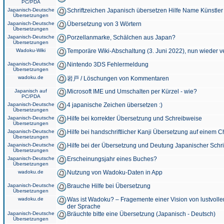
PC/PDA
Japanisch-Deutsche
Schriftzeichen Japanisch übersetzen Hilfe Name Künstler
Übersetzungen
Japanisch-Deutsche
Übersetzung von 3 Wörtern
Übersetzungen
Japanisch-Deutsche
Porzellanmarke, Schälchen aus Japan?
Übersetzungen
Wadoku-Wiki
Temporäre Wiki-Abschaltung (3. Juni 2022), nun wieder v
Japanisch-Deutsche
Nintendo 3DS Fehlermeldung
Übersetzungen
wadoku.de
岩戸 / Löschungen von Kommentaren
Japanisch auf
Microsoft IME und Umschalten per Kürzel - wie?
PC/PDA
Japanisch-Deutsche
4 japanische Zeichen übersetzen :)
Übersetzungen
Japanisch-Deutsche
Hilfe bei korrekter Übersetzung und Schreibweise
Übersetzungen
Japanisch-Deutsche
Hilfe bei handschriftlicher Kanji Übersetzung auf einem 
Übersetzungen
Japanisch-Deutsche
Hilfe bei der Übersetzung und Deutung Japanischer Schri
Übersetzungen
Japanisch-Deutsche
Erscheinungsjahr eines Buches?
Übersetzungen
wadoku.de
Nutzung von Wadoku-Daten in App
Japanisch-Deutsche
Brauche Hilfe bei Übersetzung
Übersetzungen
wadoku.de
Was ist Wadoku? – Fragemente einer Vision von lustvoll
der Sprache
Japanisch-Deutsche
Bräuchte bitte eine Übersetzung (Japanisch - Deutsch)
Übersetzungen