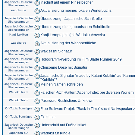
Japanisch-Deutsche
Inschrift auf einem Pinselbecher
Übersetzungen
wadoku.de
Aktualisierung meines lokalen Wörterbuchs
Japanisch-Deutsche
Übersetzung - Japanische Schriftrolle
Übersetzungen
Japanisch-Deutsche
Übersetzung einer japanischen Schriftrolle
Übersetzungen
Kanji-Lexikon
Kanji Lernprojekt (mit Wadoku Verweis)
wadoku.de
Aktualisierung der Weboberfläche
Japanisch-Deutsche
Wakizashi Signatur
Übersetzungen
Japanisch-Deutsche
Hologramm-Werbung im Film Blade Runner 2049
Übersetzungen
Japanisch-Deutsche
Cloisonne Dose mit Signatur
Übersetzungen
Japanisch-Deutsche
Japanische Signatur "made by Kutani Kubikin" auf Kanno
Übersetzungen
"Kubikin"?
Japanisch-Deutsche
Meinen Namen schreiben
Übersetzungen
WadokuTeam
Falscher Pitch-Pattern/Accent-Index bei diversen Wörtern
WadokuTeam
Password Restrictions Unknown
Off-Topic/Sonstiges
Free Software Projekt "Back In Time" sucht Nativspeaker
Off-Topic/Sonstiges
Exekution
Japanisch-Deutsche
Unterschrift auf Fußballtrikot
Übersetzungen
Japanisch auf
Wadoku für Kindle