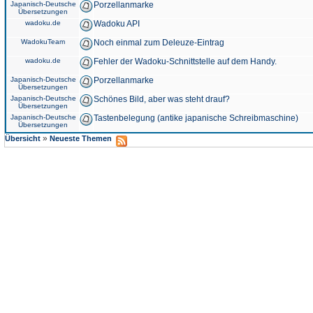
Japanisch-Deutsche
Porzellanmarke
Übersetzungen
wadoku.de
Wadoku API
WadokuTeam
Noch einmal zum Deleuze-Eintrag
wadoku.de
Fehler der Wadoku-Schnittstelle auf dem Handy.
Japanisch-Deutsche
Porzellanmarke
Übersetzungen
Japanisch-Deutsche
Schönes Bild, aber was steht drauf?
Übersetzungen
Japanisch-Deutsche
Tastenbelegung (antike japanische Schreibmaschine)
Übersetzungen
»
Übersicht
Neueste Themen