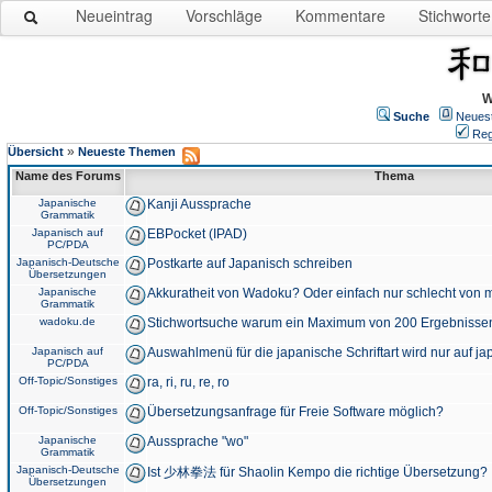
Neueintrag
Vorschläge
Kommentare
Stichworte
W
Suche
Neues
Reg
»
Übersicht
Neueste Themen
Name des Forums
Thema
Japanische
Kanji Aussprache
Grammatik
Japanisch auf
EBPocket (IPAD)
PC/PDA
Japanisch-Deutsche
Postkarte auf Japanisch schreiben
Übersetzungen
Japanische
Akkuratheit von Wadoku? Oder einfach nur schlecht von m
Grammatik
wadoku.de
Stichwortsuche warum ein Maximum von 200 Ergebnisse
Japanisch auf
Auswahlmenü für die japanische Schriftart wird nur auf j
PC/PDA
Off-Topic/Sonstiges
ra, ri, ru, re, ro
Off-Topic/Sonstiges
Übersetzungsanfrage für Freie Software möglich?
Japanische
Aussprache "wo"
Grammatik
Japanisch-Deutsche
Ist 少林拳法 für Shaolin Kempo die richtige Übersetzung?
Übersetzungen