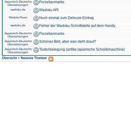
Japanisch-Deutsche
Porzellanmarke
Übersetzungen
wadoku.de
Wadoku API
WadokuTeam
Noch einmal zum Deleuze-Eintrag
wadoku.de
Fehler der Wadoku-Schnittstelle auf dem Handy.
Japanisch-Deutsche
Porzellanmarke
Übersetzungen
Japanisch-Deutsche
Schönes Bild, aber was steht drauf?
Übersetzungen
Japanisch-Deutsche
Tastenbelegung (antike japanische Schreibmaschine)
Übersetzungen
»
Übersicht
Neueste Themen