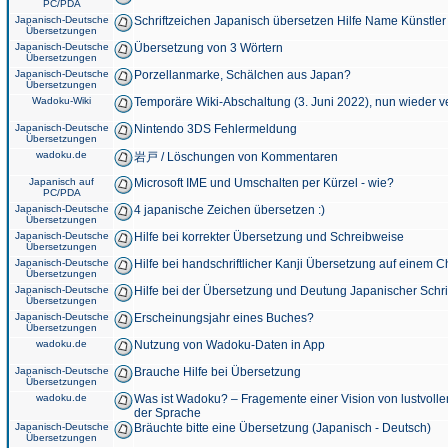
PC/PDA
Japanisch-Deutsche
Schriftzeichen Japanisch übersetzen Hilfe Name Künstler
Übersetzungen
Japanisch-Deutsche
Übersetzung von 3 Wörtern
Übersetzungen
Japanisch-Deutsche
Porzellanmarke, Schälchen aus Japan?
Übersetzungen
Wadoku-Wiki
Temporäre Wiki-Abschaltung (3. Juni 2022), nun wieder v
Japanisch-Deutsche
Nintendo 3DS Fehlermeldung
Übersetzungen
wadoku.de
岩戸 / Löschungen von Kommentaren
Japanisch auf
Microsoft IME und Umschalten per Kürzel - wie?
PC/PDA
Japanisch-Deutsche
4 japanische Zeichen übersetzen :)
Übersetzungen
Japanisch-Deutsche
Hilfe bei korrekter Übersetzung und Schreibweise
Übersetzungen
Japanisch-Deutsche
Hilfe bei handschriftlicher Kanji Übersetzung auf einem 
Übersetzungen
Japanisch-Deutsche
Hilfe bei der Übersetzung und Deutung Japanischer Schri
Übersetzungen
Japanisch-Deutsche
Erscheinungsjahr eines Buches?
Übersetzungen
wadoku.de
Nutzung von Wadoku-Daten in App
Japanisch-Deutsche
Brauche Hilfe bei Übersetzung
Übersetzungen
wadoku.de
Was ist Wadoku? – Fragemente einer Vision von lustvoll
der Sprache
Japanisch-Deutsche
Bräuchte bitte eine Übersetzung (Japanisch - Deutsch)
Übersetzungen