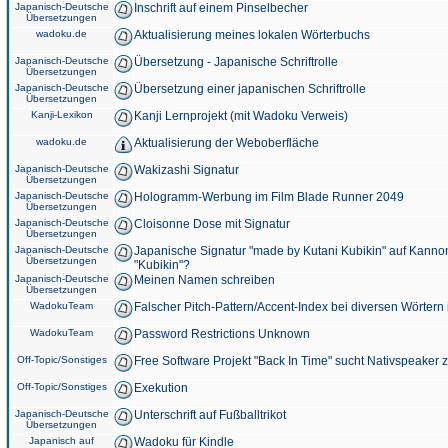
Japanisch-Deutsche
Inschrift auf einem Pinselbecher
Übersetzungen
wadoku.de
Aktualisierung meines lokalen Wörterbuchs
Japanisch-Deutsche
Übersetzung - Japanische Schriftrolle
Übersetzungen
Japanisch-Deutsche
Übersetzung einer japanischen Schriftrolle
Übersetzungen
Kanji-Lexikon
Kanji Lernprojekt (mit Wadoku Verweis)
wadoku.de
Aktualisierung der Weboberfläche
Japanisch-Deutsche
Wakizashi Signatur
Übersetzungen
Japanisch-Deutsche
Hologramm-Werbung im Film Blade Runner 2049
Übersetzungen
Japanisch-Deutsche
Cloisonne Dose mit Signatur
Übersetzungen
Japanisch-Deutsche
Japanische Signatur "made by Kutani Kubikin" auf Kanno
Übersetzungen
"Kubikin"?
Japanisch-Deutsche
Meinen Namen schreiben
Übersetzungen
WadokuTeam
Falscher Pitch-Pattern/Accent-Index bei diversen Wörtern
WadokuTeam
Password Restrictions Unknown
Off-Topic/Sonstiges
Free Software Projekt "Back In Time" sucht Nativspeaker
Off-Topic/Sonstiges
Exekution
Japanisch-Deutsche
Unterschrift auf Fußballtrikot
Übersetzungen
Japanisch auf
Wadoku für Kindle