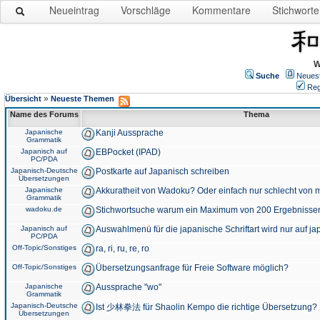
Neueintrag
Vorschläge
Kommentare
Stichworte
W
Suche
Neues
Reg
»
Übersicht
Neueste Themen
Name des Forums
Thema
Japanische
Kanji Aussprache
Grammatik
Japanisch auf
EBPocket (IPAD)
PC/PDA
Japanisch-Deutsche
Postkarte auf Japanisch schreiben
Übersetzungen
Japanische
Akkuratheit von Wadoku? Oder einfach nur schlecht von m
Grammatik
wadoku.de
Stichwortsuche warum ein Maximum von 200 Ergebnisse
Japanisch auf
Auswahlmenü für die japanische Schriftart wird nur auf j
PC/PDA
Off-Topic/Sonstiges
ra, ri, ru, re, ro
Off-Topic/Sonstiges
Übersetzungsanfrage für Freie Software möglich?
Japanische
Aussprache "wo"
Grammatik
Japanisch-Deutsche
Ist 少林拳法 für Shaolin Kempo die richtige Übersetzung?
Übersetzungen