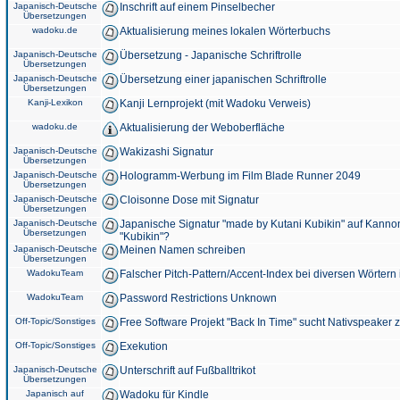
Japanisch-Deutsche
Inschrift auf einem Pinselbecher
Übersetzungen
wadoku.de
Aktualisierung meines lokalen Wörterbuchs
Japanisch-Deutsche
Übersetzung - Japanische Schriftrolle
Übersetzungen
Japanisch-Deutsche
Übersetzung einer japanischen Schriftrolle
Übersetzungen
Kanji-Lexikon
Kanji Lernprojekt (mit Wadoku Verweis)
wadoku.de
Aktualisierung der Weboberfläche
Japanisch-Deutsche
Wakizashi Signatur
Übersetzungen
Japanisch-Deutsche
Hologramm-Werbung im Film Blade Runner 2049
Übersetzungen
Japanisch-Deutsche
Cloisonne Dose mit Signatur
Übersetzungen
Japanisch-Deutsche
Japanische Signatur "made by Kutani Kubikin" auf Kanno
Übersetzungen
"Kubikin"?
Japanisch-Deutsche
Meinen Namen schreiben
Übersetzungen
WadokuTeam
Falscher Pitch-Pattern/Accent-Index bei diversen Wörtern
WadokuTeam
Password Restrictions Unknown
Off-Topic/Sonstiges
Free Software Projekt "Back In Time" sucht Nativspeaker
Off-Topic/Sonstiges
Exekution
Japanisch-Deutsche
Unterschrift auf Fußballtrikot
Übersetzungen
Japanisch auf
Wadoku für Kindle