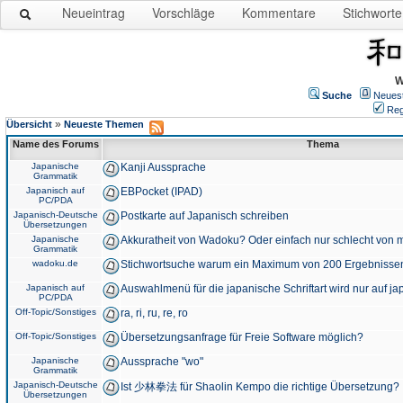
Neueintrag
Vorschläge
Kommentare
Stichworte
W
Suche
Neues
Reg
»
Übersicht
Neueste Themen
Name des Forums
Thema
Japanische
Kanji Aussprache
Grammatik
Japanisch auf
EBPocket (IPAD)
PC/PDA
Japanisch-Deutsche
Postkarte auf Japanisch schreiben
Übersetzungen
Japanische
Akkuratheit von Wadoku? Oder einfach nur schlecht von m
Grammatik
wadoku.de
Stichwortsuche warum ein Maximum von 200 Ergebnisse
Japanisch auf
Auswahlmenü für die japanische Schriftart wird nur auf j
PC/PDA
Off-Topic/Sonstiges
ra, ri, ru, re, ro
Off-Topic/Sonstiges
Übersetzungsanfrage für Freie Software möglich?
Japanische
Aussprache "wo"
Grammatik
Japanisch-Deutsche
Ist 少林拳法 für Shaolin Kempo die richtige Übersetzung?
Übersetzungen