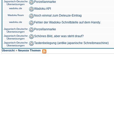
Japanisch-Deutsche
Porzellanmarke
Übersetzungen
wadoku.de
Wadoku API
WadokuTeam
Noch einmal zum Deleuze-Eintrag
wadoku.de
Fehler der Wadoku-Schnittstelle auf dem Handy.
Japanisch-Deutsche
Porzellanmarke
Übersetzungen
Japanisch-Deutsche
Schönes Bild, aber was steht drauf?
Übersetzungen
Japanisch-Deutsche
Tastenbelegung (antike japanische Schreibmaschine)
Übersetzungen
»
Übersicht
Neueste Themen