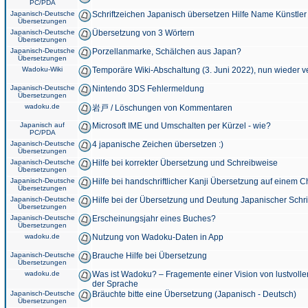
PC/PDA
Japanisch-Deutsche
Schriftzeichen Japanisch übersetzen Hilfe Name Künstler
Übersetzungen
Japanisch-Deutsche
Übersetzung von 3 Wörtern
Übersetzungen
Japanisch-Deutsche
Porzellanmarke, Schälchen aus Japan?
Übersetzungen
Wadoku-Wiki
Temporäre Wiki-Abschaltung (3. Juni 2022), nun wieder v
Japanisch-Deutsche
Nintendo 3DS Fehlermeldung
Übersetzungen
wadoku.de
岩戸 / Löschungen von Kommentaren
Japanisch auf
Microsoft IME und Umschalten per Kürzel - wie?
PC/PDA
Japanisch-Deutsche
4 japanische Zeichen übersetzen :)
Übersetzungen
Japanisch-Deutsche
Hilfe bei korrekter Übersetzung und Schreibweise
Übersetzungen
Japanisch-Deutsche
Hilfe bei handschriftlicher Kanji Übersetzung auf einem 
Übersetzungen
Japanisch-Deutsche
Hilfe bei der Übersetzung und Deutung Japanischer Schri
Übersetzungen
Japanisch-Deutsche
Erscheinungsjahr eines Buches?
Übersetzungen
wadoku.de
Nutzung von Wadoku-Daten in App
Japanisch-Deutsche
Brauche Hilfe bei Übersetzung
Übersetzungen
wadoku.de
Was ist Wadoku? – Fragemente einer Vision von lustvoll
der Sprache
Japanisch-Deutsche
Bräuchte bitte eine Übersetzung (Japanisch - Deutsch)
Übersetzungen