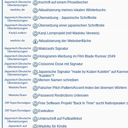
Japanisch-Deutsche
Inschrift auf einem Pinselbecher
Übersetzungen
wadoku.de
Aktualisierung meines lokalen Wörterbuchs
Japanisch-Deutsche
Übersetzung - Japanische Schriftrolle
Übersetzungen
Japanisch-Deutsche
Übersetzung einer japanischen Schriftrolle
Übersetzungen
Kanji-Lexikon
Kanji Lernprojekt (mit Wadoku Verweis)
wadoku.de
Aktualisierung der Weboberfläche
Japanisch-Deutsche
Wakizashi Signatur
Übersetzungen
Japanisch-Deutsche
Hologramm-Werbung im Film Blade Runner 2049
Übersetzungen
Japanisch-Deutsche
Cloisonne Dose mit Signatur
Übersetzungen
Japanisch-Deutsche
Japanische Signatur "made by Kutani Kubikin" auf Kanno
Übersetzungen
"Kubikin"?
Japanisch-Deutsche
Meinen Namen schreiben
Übersetzungen
WadokuTeam
Falscher Pitch-Pattern/Accent-Index bei diversen Wörtern
WadokuTeam
Password Restrictions Unknown
Off-Topic/Sonstiges
Free Software Projekt "Back In Time" sucht Nativspeaker
Off-Topic/Sonstiges
Exekution
Japanisch-Deutsche
Unterschrift auf Fußballtrikot
Übersetzungen
Japanisch auf
Wadoku für Kindle