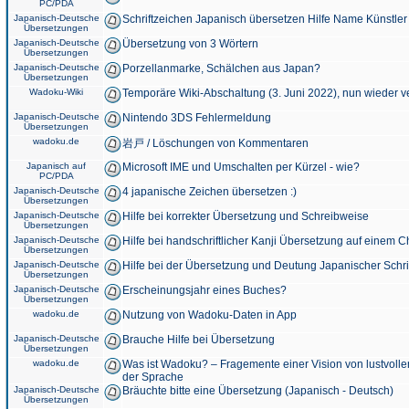
PC/PDA
Japanisch-Deutsche
Schriftzeichen Japanisch übersetzen Hilfe Name Künstler
Übersetzungen
Japanisch-Deutsche
Übersetzung von 3 Wörtern
Übersetzungen
Japanisch-Deutsche
Porzellanmarke, Schälchen aus Japan?
Übersetzungen
Wadoku-Wiki
Temporäre Wiki-Abschaltung (3. Juni 2022), nun wieder v
Japanisch-Deutsche
Nintendo 3DS Fehlermeldung
Übersetzungen
wadoku.de
岩戸 / Löschungen von Kommentaren
Japanisch auf
Microsoft IME und Umschalten per Kürzel - wie?
PC/PDA
Japanisch-Deutsche
4 japanische Zeichen übersetzen :)
Übersetzungen
Japanisch-Deutsche
Hilfe bei korrekter Übersetzung und Schreibweise
Übersetzungen
Japanisch-Deutsche
Hilfe bei handschriftlicher Kanji Übersetzung auf einem 
Übersetzungen
Japanisch-Deutsche
Hilfe bei der Übersetzung und Deutung Japanischer Schri
Übersetzungen
Japanisch-Deutsche
Erscheinungsjahr eines Buches?
Übersetzungen
wadoku.de
Nutzung von Wadoku-Daten in App
Japanisch-Deutsche
Brauche Hilfe bei Übersetzung
Übersetzungen
wadoku.de
Was ist Wadoku? – Fragemente einer Vision von lustvoll
der Sprache
Japanisch-Deutsche
Bräuchte bitte eine Übersetzung (Japanisch - Deutsch)
Übersetzungen