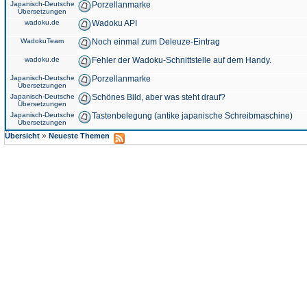
Japanisch-Deutsche
Porzellanmarke
Übersetzungen
wadoku.de
Wadoku API
WadokuTeam
Noch einmal zum Deleuze-Eintrag
wadoku.de
Fehler der Wadoku-Schnittstelle auf dem Handy.
Japanisch-Deutsche
Porzellanmarke
Übersetzungen
Japanisch-Deutsche
Schönes Bild, aber was steht drauf?
Übersetzungen
Japanisch-Deutsche
Tastenbelegung (antike japanische Schreibmaschine)
Übersetzungen
»
Übersicht
Neueste Themen