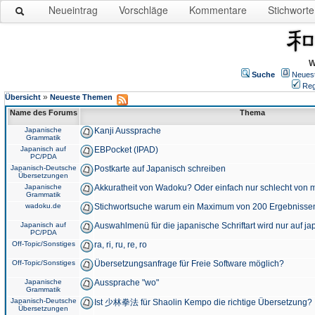
Neueintrag
Vorschläge
Kommentare
Stichworte
W
Suche
Neues
Reg
»
Übersicht
Neueste Themen
Name des Forums
Thema
Japanische
Kanji Aussprache
Grammatik
Japanisch auf
EBPocket (IPAD)
PC/PDA
Japanisch-Deutsche
Postkarte auf Japanisch schreiben
Übersetzungen
Japanische
Akkuratheit von Wadoku? Oder einfach nur schlecht von m
Grammatik
wadoku.de
Stichwortsuche warum ein Maximum von 200 Ergebnisse
Japanisch auf
Auswahlmenü für die japanische Schriftart wird nur auf j
PC/PDA
Off-Topic/Sonstiges
ra, ri, ru, re, ro
Off-Topic/Sonstiges
Übersetzungsanfrage für Freie Software möglich?
Japanische
Aussprache "wo"
Grammatik
Japanisch-Deutsche
Ist 少林拳法 für Shaolin Kempo die richtige Übersetzung?
Übersetzungen