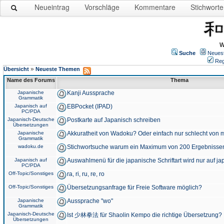
Neueintrag
Vorschläge
Kommentare
Stichworte
W
Suche
Neues
Reg
»
Übersicht
Neueste Themen
Name des Forums
Thema
Japanische
Kanji Aussprache
Grammatik
Japanisch auf
EBPocket (IPAD)
PC/PDA
Japanisch-Deutsche
Postkarte auf Japanisch schreiben
Übersetzungen
Japanische
Akkuratheit von Wadoku? Oder einfach nur schlecht von m
Grammatik
wadoku.de
Stichwortsuche warum ein Maximum von 200 Ergebnisse
Japanisch auf
Auswahlmenü für die japanische Schriftart wird nur auf j
PC/PDA
Off-Topic/Sonstiges
ra, ri, ru, re, ro
Off-Topic/Sonstiges
Übersetzungsanfrage für Freie Software möglich?
Japanische
Aussprache "wo"
Grammatik
Japanisch-Deutsche
Ist 少林拳法 für Shaolin Kempo die richtige Übersetzung?
Übersetzungen