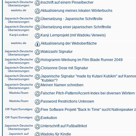
Japanisch-Deutsche
Inschrift auf einem Pinselbecher
Übersetzungen
wadoku.de
Aktualisierung meines lokalen Wörterbuchs
Japanisch-Deutsche
Übersetzung - Japanische Schriftrolle
Übersetzungen
Japanisch-Deutsche
Übersetzung einer japanischen Schriftrolle
Übersetzungen
Kanji-Lexikon
Kanji Lernprojekt (mit Wadoku Verweis)
wadoku.de
Aktualisierung der Weboberfläche
Japanisch-Deutsche
Wakizashi Signatur
Übersetzungen
Japanisch-Deutsche
Hologramm-Werbung im Film Blade Runner 2049
Übersetzungen
Japanisch-Deutsche
Cloisonne Dose mit Signatur
Übersetzungen
Japanisch-Deutsche
Japanische Signatur "made by Kutani Kubikin" auf Kanno
Übersetzungen
"Kubikin"?
Japanisch-Deutsche
Meinen Namen schreiben
Übersetzungen
WadokuTeam
Falscher Pitch-Pattern/Accent-Index bei diversen Wörtern
WadokuTeam
Password Restrictions Unknown
Off-Topic/Sonstiges
Free Software Projekt "Back In Time" sucht Nativspeaker
Off-Topic/Sonstiges
Exekution
Japanisch-Deutsche
Unterschrift auf Fußballtrikot
Übersetzungen
Japanisch auf
Wadoku für Kindle