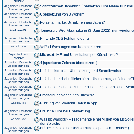
PC/PDA
Japanisch-Deutsche
Schriftzeichen Japanisch übersetzen Hilfe Name Künstler
Übersetzungen
Japanisch-Deutsche
Übersetzung von 3 Wörtern
Übersetzungen
Japanisch-Deutsche
Porzellanmarke, Schälchen aus Japan?
Übersetzungen
Wadoku-Wiki
Temporäre Wiki-Abschaltung (3. Juni 2022), nun wieder v
Japanisch-Deutsche
Nintendo 3DS Fehlermeldung
Übersetzungen
wadoku.de
岩戸 / Löschungen von Kommentaren
Japanisch auf
Microsoft IME und Umschalten per Kürzel - wie?
PC/PDA
Japanisch-Deutsche
4 japanische Zeichen übersetzen :)
Übersetzungen
Japanisch-Deutsche
Hilfe bei korrekter Übersetzung und Schreibweise
Übersetzungen
Japanisch-Deutsche
Hilfe bei handschriftlicher Kanji Übersetzung auf einem 
Übersetzungen
Japanisch-Deutsche
Hilfe bei der Übersetzung und Deutung Japanischer Schri
Übersetzungen
Japanisch-Deutsche
Erscheinungsjahr eines Buches?
Übersetzungen
wadoku.de
Nutzung von Wadoku-Daten in App
Japanisch-Deutsche
Brauche Hilfe bei Übersetzung
Übersetzungen
wadoku.de
Was ist Wadoku? – Fragemente einer Vision von lustvoll
der Sprache
Japanisch-Deutsche
Bräuchte bitte eine Übersetzung (Japanisch - Deutsch)
Übersetzungen