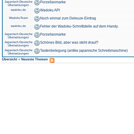
Japanisch-Deutsche
Porzellanmarke
Übersetzungen
wadoku.de
Wadoku API
WadokuTeam
Noch einmal zum Deleuze-Eintrag
wadoku.de
Fehler der Wadoku-Schnittstelle auf dem Handy.
Japanisch-Deutsche
Porzellanmarke
Übersetzungen
Japanisch-Deutsche
Schönes Bild, aber was steht drauf?
Übersetzungen
Japanisch-Deutsche
Tastenbelegung (antike japanische Schreibmaschine)
Übersetzungen
»
Übersicht
Neueste Themen