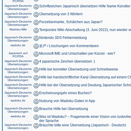
PC/PDA
Japanisch-Deutsche
Schriftzeichen Japanisch übersetzen Hilfe Name Künstler
Übersetzungen
Japanisch-Deutsche
Übersetzung von 3 Wörtern
Übersetzungen
Japanisch-Deutsche
Porzellanmarke, Schälchen aus Japan?
Übersetzungen
Wadoku-Wiki
Temporäre Wiki-Abschaltung (3. Juni 2022), nun wieder v
Japanisch-Deutsche
Nintendo 3DS Fehlermeldung
Übersetzungen
wadoku.de
岩戸 / Löschungen von Kommentaren
Japanisch auf
Microsoft IME und Umschalten per Kürzel - wie?
PC/PDA
Japanisch-Deutsche
4 japanische Zeichen übersetzen :)
Übersetzungen
Japanisch-Deutsche
Hilfe bei korrekter Übersetzung und Schreibweise
Übersetzungen
Japanisch-Deutsche
Hilfe bei handschriftlicher Kanji Übersetzung auf einem 
Übersetzungen
Japanisch-Deutsche
Hilfe bei der Übersetzung und Deutung Japanischer Schri
Übersetzungen
Japanisch-Deutsche
Erscheinungsjahr eines Buches?
Übersetzungen
wadoku.de
Nutzung von Wadoku-Daten in App
Japanisch-Deutsche
Brauche Hilfe bei Übersetzung
Übersetzungen
wadoku.de
Was ist Wadoku? – Fragemente einer Vision von lustvoll
der Sprache
Japanisch-Deutsche
Bräuchte bitte eine Übersetzung (Japanisch - Deutsch)
Übersetzungen