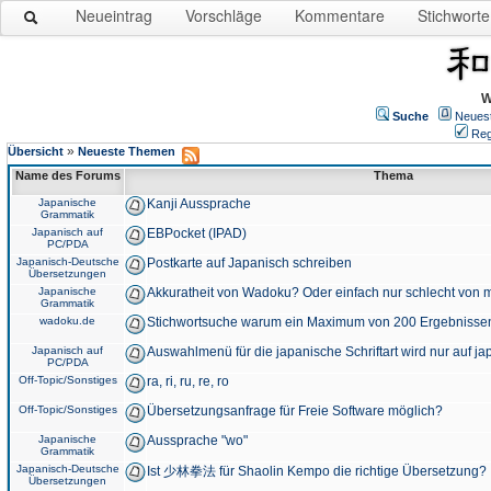
Neueintrag
Vorschläge
Kommentare
Stichworte
W
Suche
Neues
Reg
»
Übersicht
Neueste Themen
Name des Forums
Thema
Japanische
Kanji Aussprache
Grammatik
Japanisch auf
EBPocket (IPAD)
PC/PDA
Japanisch-Deutsche
Postkarte auf Japanisch schreiben
Übersetzungen
Japanische
Akkuratheit von Wadoku? Oder einfach nur schlecht von m
Grammatik
wadoku.de
Stichwortsuche warum ein Maximum von 200 Ergebnisse
Japanisch auf
Auswahlmenü für die japanische Schriftart wird nur auf j
PC/PDA
Off-Topic/Sonstiges
ra, ri, ru, re, ro
Off-Topic/Sonstiges
Übersetzungsanfrage für Freie Software möglich?
Japanische
Aussprache "wo"
Grammatik
Japanisch-Deutsche
Ist 少林拳法 für Shaolin Kempo die richtige Übersetzung?
Übersetzungen