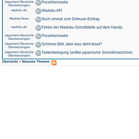
Japanisch-Deutsche
Porzellanmarke
Übersetzungen
wadoku.de
Wadoku API
WadokuTeam
Noch einmal zum Deleuze-Eintrag
wadoku.de
Fehler der Wadoku-Schnittstelle auf dem Handy.
Japanisch-Deutsche
Porzellanmarke
Übersetzungen
Japanisch-Deutsche
Schönes Bild, aber was steht drauf?
Übersetzungen
Japanisch-Deutsche
Tastenbelegung (antike japanische Schreibmaschine)
Übersetzungen
»
Übersicht
Neueste Themen