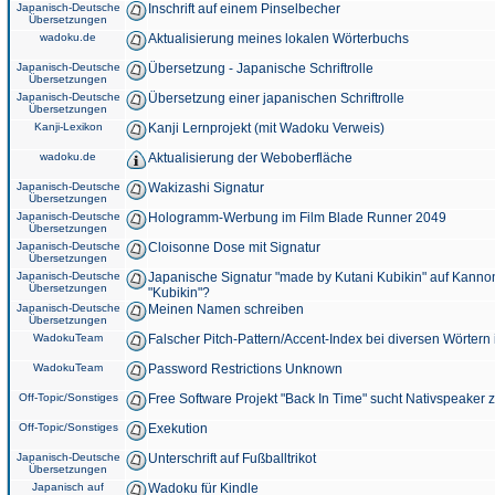
Japanisch-Deutsche
Inschrift auf einem Pinselbecher
Übersetzungen
wadoku.de
Aktualisierung meines lokalen Wörterbuchs
Japanisch-Deutsche
Übersetzung - Japanische Schriftrolle
Übersetzungen
Japanisch-Deutsche
Übersetzung einer japanischen Schriftrolle
Übersetzungen
Kanji-Lexikon
Kanji Lernprojekt (mit Wadoku Verweis)
wadoku.de
Aktualisierung der Weboberfläche
Japanisch-Deutsche
Wakizashi Signatur
Übersetzungen
Japanisch-Deutsche
Hologramm-Werbung im Film Blade Runner 2049
Übersetzungen
Japanisch-Deutsche
Cloisonne Dose mit Signatur
Übersetzungen
Japanisch-Deutsche
Japanische Signatur "made by Kutani Kubikin" auf Kanno
Übersetzungen
"Kubikin"?
Japanisch-Deutsche
Meinen Namen schreiben
Übersetzungen
WadokuTeam
Falscher Pitch-Pattern/Accent-Index bei diversen Wörtern
WadokuTeam
Password Restrictions Unknown
Off-Topic/Sonstiges
Free Software Projekt "Back In Time" sucht Nativspeaker
Off-Topic/Sonstiges
Exekution
Japanisch-Deutsche
Unterschrift auf Fußballtrikot
Übersetzungen
Japanisch auf
Wadoku für Kindle