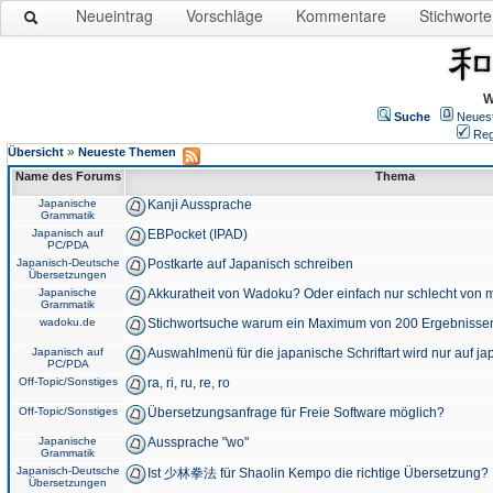
Neueintrag
Vorschläge
Kommentare
Stichworte
W
Suche
Neues
Reg
»
Übersicht
Neueste Themen
Name des Forums
Thema
Japanische
Kanji Aussprache
Grammatik
Japanisch auf
EBPocket (IPAD)
PC/PDA
Japanisch-Deutsche
Postkarte auf Japanisch schreiben
Übersetzungen
Japanische
Akkuratheit von Wadoku? Oder einfach nur schlecht von m
Grammatik
wadoku.de
Stichwortsuche warum ein Maximum von 200 Ergebnisse
Japanisch auf
Auswahlmenü für die japanische Schriftart wird nur auf j
PC/PDA
Off-Topic/Sonstiges
ra, ri, ru, re, ro
Off-Topic/Sonstiges
Übersetzungsanfrage für Freie Software möglich?
Japanische
Aussprache "wo"
Grammatik
Japanisch-Deutsche
Ist 少林拳法 für Shaolin Kempo die richtige Übersetzung?
Übersetzungen