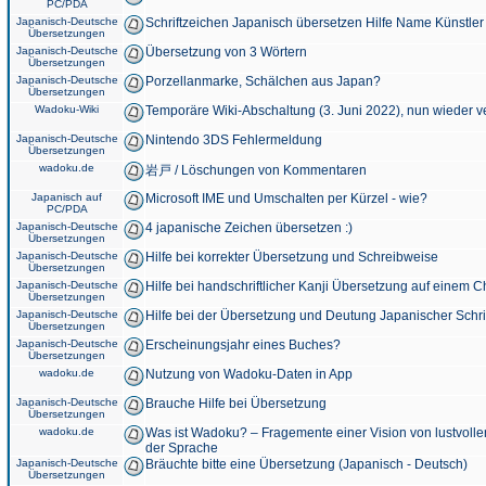
PC/PDA
Japanisch-Deutsche
Schriftzeichen Japanisch übersetzen Hilfe Name Künstler
Übersetzungen
Japanisch-Deutsche
Übersetzung von 3 Wörtern
Übersetzungen
Japanisch-Deutsche
Porzellanmarke, Schälchen aus Japan?
Übersetzungen
Wadoku-Wiki
Temporäre Wiki-Abschaltung (3. Juni 2022), nun wieder v
Japanisch-Deutsche
Nintendo 3DS Fehlermeldung
Übersetzungen
wadoku.de
岩戸 / Löschungen von Kommentaren
Japanisch auf
Microsoft IME und Umschalten per Kürzel - wie?
PC/PDA
Japanisch-Deutsche
4 japanische Zeichen übersetzen :)
Übersetzungen
Japanisch-Deutsche
Hilfe bei korrekter Übersetzung und Schreibweise
Übersetzungen
Japanisch-Deutsche
Hilfe bei handschriftlicher Kanji Übersetzung auf einem 
Übersetzungen
Japanisch-Deutsche
Hilfe bei der Übersetzung und Deutung Japanischer Schri
Übersetzungen
Japanisch-Deutsche
Erscheinungsjahr eines Buches?
Übersetzungen
wadoku.de
Nutzung von Wadoku-Daten in App
Japanisch-Deutsche
Brauche Hilfe bei Übersetzung
Übersetzungen
wadoku.de
Was ist Wadoku? – Fragemente einer Vision von lustvoll
der Sprache
Japanisch-Deutsche
Bräuchte bitte eine Übersetzung (Japanisch - Deutsch)
Übersetzungen