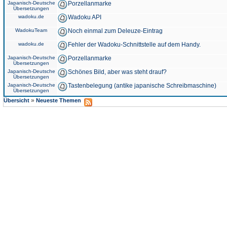
Japanisch-Deutsche
Porzellanmarke
Übersetzungen
wadoku.de
Wadoku API
WadokuTeam
Noch einmal zum Deleuze-Eintrag
wadoku.de
Fehler der Wadoku-Schnittstelle auf dem Handy.
Japanisch-Deutsche
Porzellanmarke
Übersetzungen
Japanisch-Deutsche
Schönes Bild, aber was steht drauf?
Übersetzungen
Japanisch-Deutsche
Tastenbelegung (antike japanische Schreibmaschine)
Übersetzungen
»
Übersicht
Neueste Themen