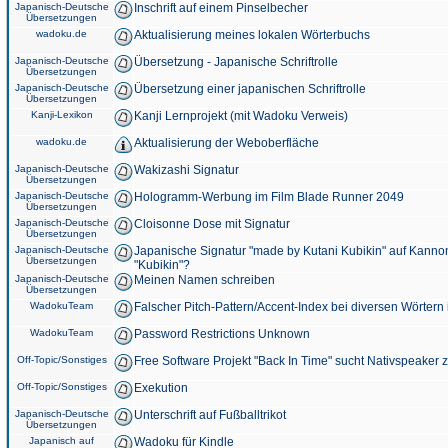
Japanisch-Deutsche
Inschrift auf einem Pinselbecher
Übersetzungen
wadoku.de
Aktualisierung meines lokalen Wörterbuchs
Japanisch-Deutsche
Übersetzung - Japanische Schriftrolle
Übersetzungen
Japanisch-Deutsche
Übersetzung einer japanischen Schriftrolle
Übersetzungen
Kanji-Lexikon
Kanji Lernprojekt (mit Wadoku Verweis)
wadoku.de
Aktualisierung der Weboberfläche
Japanisch-Deutsche
Wakizashi Signatur
Übersetzungen
Japanisch-Deutsche
Hologramm-Werbung im Film Blade Runner 2049
Übersetzungen
Japanisch-Deutsche
Cloisonne Dose mit Signatur
Übersetzungen
Japanisch-Deutsche
Japanische Signatur "made by Kutani Kubikin" auf Kanno
Übersetzungen
"Kubikin"?
Japanisch-Deutsche
Meinen Namen schreiben
Übersetzungen
WadokuTeam
Falscher Pitch-Pattern/Accent-Index bei diversen Wörtern
WadokuTeam
Password Restrictions Unknown
Off-Topic/Sonstiges
Free Software Projekt "Back In Time" sucht Nativspeaker
Off-Topic/Sonstiges
Exekution
Japanisch-Deutsche
Unterschrift auf Fußballtrikot
Übersetzungen
Japanisch auf
Wadoku für Kindle