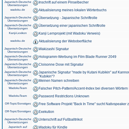
Japanisch-Deutsche
Inschrift auf einem Pinselbecher
Übersetzungen
wadoku.de
Aktualisierung meines lokalen Wörterbuchs
Japanisch-Deutsche
Übersetzung - Japanische Schriftrolle
Übersetzungen
Japanisch-Deutsche
Übersetzung einer japanischen Schriftrolle
Übersetzungen
Kanji-Lexikon
Kanji Lernprojekt (mit Wadoku Verweis)
wadoku.de
Aktualisierung der Weboberfläche
Japanisch-Deutsche
Wakizashi Signatur
Übersetzungen
Japanisch-Deutsche
Hologramm-Werbung im Film Blade Runner 2049
Übersetzungen
Japanisch-Deutsche
Cloisonne Dose mit Signatur
Übersetzungen
Japanisch-Deutsche
Japanische Signatur "made by Kutani Kubikin" auf Kanno
Übersetzungen
"Kubikin"?
Japanisch-Deutsche
Meinen Namen schreiben
Übersetzungen
WadokuTeam
Falscher Pitch-Pattern/Accent-Index bei diversen Wörtern
WadokuTeam
Password Restrictions Unknown
Off-Topic/Sonstiges
Free Software Projekt "Back In Time" sucht Nativspeaker
Off-Topic/Sonstiges
Exekution
Japanisch-Deutsche
Unterschrift auf Fußballtrikot
Übersetzungen
Japanisch auf
Wadoku für Kindle