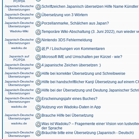
PC/PDA
Japanisch-Deutsche
Schriftzeichen Japanisch übersetzen Hilfe Name Künstler
Übersetzungen
Japanisch-Deutsche
Übersetzung von 3 Wörtern
Übersetzungen
Japanisch-Deutsche
Porzellanmarke, Schälchen aus Japan?
Übersetzungen
Wadoku-Wiki
Temporäre Wiki-Abschaltung (3. Juni 2022), nun wieder v
Japanisch-Deutsche
Nintendo 3DS Fehlermeldung
Übersetzungen
wadoku.de
岩戸 / Löschungen von Kommentaren
Japanisch auf
Microsoft IME und Umschalten per Kürzel - wie?
PC/PDA
Japanisch-Deutsche
4 japanische Zeichen übersetzen :)
Übersetzungen
Japanisch-Deutsche
Hilfe bei korrekter Übersetzung und Schreibweise
Übersetzungen
Japanisch-Deutsche
Hilfe bei handschriftlicher Kanji Übersetzung auf einem 
Übersetzungen
Japanisch-Deutsche
Hilfe bei der Übersetzung und Deutung Japanischer Schri
Übersetzungen
Japanisch-Deutsche
Erscheinungsjahr eines Buches?
Übersetzungen
wadoku.de
Nutzung von Wadoku-Daten in App
Japanisch-Deutsche
Brauche Hilfe bei Übersetzung
Übersetzungen
wadoku.de
Was ist Wadoku? – Fragemente einer Vision von lustvoll
der Sprache
Japanisch-Deutsche
Bräuchte bitte eine Übersetzung (Japanisch - Deutsch)
Übersetzungen