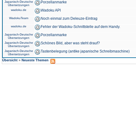
Japanisch-Deutsche
Porzellanmarke
Übersetzungen
wadoku.de
Wadoku API
WadokuTeam
Noch einmal zum Deleuze-Eintrag
wadoku.de
Fehler der Wadoku-Schnittstelle auf dem Handy.
Japanisch-Deutsche
Porzellanmarke
Übersetzungen
Japanisch-Deutsche
Schönes Bild, aber was steht drauf?
Übersetzungen
Japanisch-Deutsche
Tastenbelegung (antike japanische Schreibmaschine)
Übersetzungen
»
Übersicht
Neueste Themen