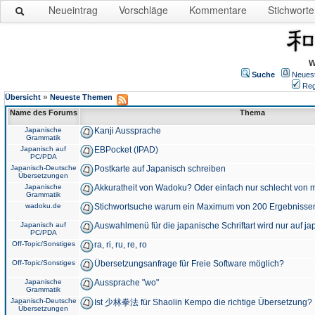
Neueintrag
Vorschläge
Kommentare
Stichworte
W
Suche
Neues
Reg
»
Übersicht
Neueste Themen
Name des Forums
Thema
Japanische
Kanji Aussprache
Grammatik
Japanisch auf
EBPocket (IPAD)
PC/PDA
Japanisch-Deutsche
Postkarte auf Japanisch schreiben
Übersetzungen
Japanische
Akkuratheit von Wadoku? Oder einfach nur schlecht von m
Grammatik
wadoku.de
Stichwortsuche warum ein Maximum von 200 Ergebnisse
Japanisch auf
Auswahlmenü für die japanische Schriftart wird nur auf j
PC/PDA
Off-Topic/Sonstiges
ra, ri, ru, re, ro
Off-Topic/Sonstiges
Übersetzungsanfrage für Freie Software möglich?
Japanische
Aussprache "wo"
Grammatik
Japanisch-Deutsche
Ist 少林拳法 für Shaolin Kempo die richtige Übersetzung?
Übersetzungen