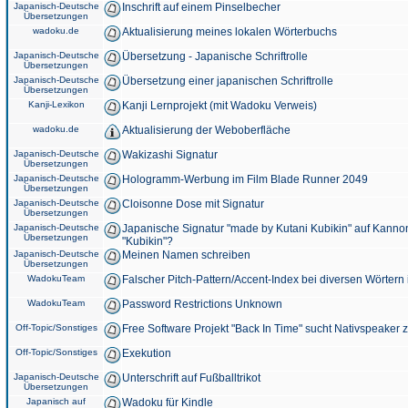
Japanisch-Deutsche
Inschrift auf einem Pinselbecher
Übersetzungen
wadoku.de
Aktualisierung meines lokalen Wörterbuchs
Japanisch-Deutsche
Übersetzung - Japanische Schriftrolle
Übersetzungen
Japanisch-Deutsche
Übersetzung einer japanischen Schriftrolle
Übersetzungen
Kanji-Lexikon
Kanji Lernprojekt (mit Wadoku Verweis)
wadoku.de
Aktualisierung der Weboberfläche
Japanisch-Deutsche
Wakizashi Signatur
Übersetzungen
Japanisch-Deutsche
Hologramm-Werbung im Film Blade Runner 2049
Übersetzungen
Japanisch-Deutsche
Cloisonne Dose mit Signatur
Übersetzungen
Japanisch-Deutsche
Japanische Signatur "made by Kutani Kubikin" auf Kanno
Übersetzungen
"Kubikin"?
Japanisch-Deutsche
Meinen Namen schreiben
Übersetzungen
WadokuTeam
Falscher Pitch-Pattern/Accent-Index bei diversen Wörtern
WadokuTeam
Password Restrictions Unknown
Off-Topic/Sonstiges
Free Software Projekt "Back In Time" sucht Nativspeaker
Off-Topic/Sonstiges
Exekution
Japanisch-Deutsche
Unterschrift auf Fußballtrikot
Übersetzungen
Japanisch auf
Wadoku für Kindle