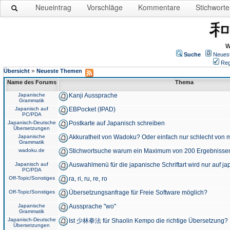
Neueintrag
Vorschläge
Kommentare
Stichworte
W
Suche
Neues
Reg
»
Übersicht
Neueste Themen
Name des Forums
Thema
Japanische
Kanji Aussprache
Grammatik
Japanisch auf
EBPocket (IPAD)
PC/PDA
Japanisch-Deutsche
Postkarte auf Japanisch schreiben
Übersetzungen
Japanische
Akkuratheit von Wadoku? Oder einfach nur schlecht von m
Grammatik
wadoku.de
Stichwortsuche warum ein Maximum von 200 Ergebnisse
Japanisch auf
Auswahlmenü für die japanische Schriftart wird nur auf j
PC/PDA
Off-Topic/Sonstiges
ra, ri, ru, re, ro
Off-Topic/Sonstiges
Übersetzungsanfrage für Freie Software möglich?
Japanische
Aussprache "wo"
Grammatik
Japanisch-Deutsche
Ist 少林拳法 für Shaolin Kempo die richtige Übersetzung?
Übersetzungen