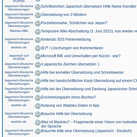
PC/PDA
Japanisch-Deutsche
Schriftzeichen Japanisch übersetzen Hilfe Name Künstler
Übersetzungen
Japanisch-Deutsche
Übersetzung von 3 Wörtern
Übersetzungen
Japanisch-Deutsche
Porzellanmarke, Schälchen aus Japan?
Übersetzungen
Wadoku-Wiki
Temporäre Wiki-Abschaltung (3. Juni 2022), nun wieder v
Japanisch-Deutsche
Nintendo 3DS Fehlermeldung
Übersetzungen
wadoku.de
岩戸 / Löschungen von Kommentaren
Japanisch auf
Microsoft IME und Umschalten per Kürzel - wie?
PC/PDA
Japanisch-Deutsche
4 japanische Zeichen übersetzen :)
Übersetzungen
Japanisch-Deutsche
Hilfe bei korrekter Übersetzung und Schreibweise
Übersetzungen
Japanisch-Deutsche
Hilfe bei handschriftlicher Kanji Übersetzung auf einem 
Übersetzungen
Japanisch-Deutsche
Hilfe bei der Übersetzung und Deutung Japanischer Schri
Übersetzungen
Japanisch-Deutsche
Erscheinungsjahr eines Buches?
Übersetzungen
wadoku.de
Nutzung von Wadoku-Daten in App
Japanisch-Deutsche
Brauche Hilfe bei Übersetzung
Übersetzungen
wadoku.de
Was ist Wadoku? – Fragemente einer Vision von lustvoll
der Sprache
Japanisch-Deutsche
Bräuchte bitte eine Übersetzung (Japanisch - Deutsch)
Übersetzungen