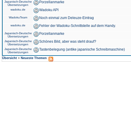
Japanisch-Deutsche
Porzellanmarke
Übersetzungen
wadoku.de
Wadoku API
WadokuTeam
Noch einmal zum Deleuze-Eintrag
wadoku.de
Fehler der Wadoku-Schnittstelle auf dem Handy.
Japanisch-Deutsche
Porzellanmarke
Übersetzungen
Japanisch-Deutsche
Schönes Bild, aber was steht drauf?
Übersetzungen
Japanisch-Deutsche
Tastenbelegung (antike japanische Schreibmaschine)
Übersetzungen
»
Übersicht
Neueste Themen