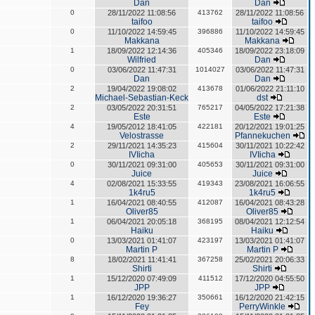
Dan
Dan
0
28/11/2022 11:08:56
413762
28/11/2022 11:08:56
taifoo
taifoo
0
11/10/2022 14:59:45
396886
11/10/2022 14:59:45
Makkana
Makkana
1
18/09/2022 12:14:36
405346
18/09/2022 23:18:09
Wilfried
Dan
0
03/06/2022 11:47:31
1014027
03/06/2022 11:47:31
Dan
Dan
2
19/04/2022 19:08:02
413678
01/06/2022 21:11:10
Michael-Sebastian-Keck
dst
2
03/05/2022 20:31:51
765217
04/05/2022 17:21:38
Este
Este
4
19/05/2012 18:41:05
422181
20/12/2021 19:01:25
Velostrasse
Pfannekuchen
2
29/11/2021 14:35:23
415604
30/11/2021 10:22:42
IVIicha
IVIicha
0
30/11/2021 09:31:00
405653
30/11/2021 09:31:00
Juice
Juice
4
02/08/2021 15:33:55
419343
23/08/2021 16:06:55
1k4ru5
1k4ru5
1
16/04/2021 08:40:55
412087
16/04/2021 08:43:28
Oliver85
Oliver85
1
06/04/2021 20:05:18
368195
08/04/2021 12:12:54
Haiku
Haiku
0
13/03/2021 01:41:07
423197
13/03/2021 01:41:07
Martin P
Martin P
8
18/02/2021 11:41:41
367258
25/02/2021 20:06:33
Shirti
Shirti
1
15/12/2020 07:49:09
411512
17/12/2020 04:55:50
JPP
JPP
1
16/12/2020 19:36:27
350661
16/12/2020 21:42:15
Fey
PerryWinkle