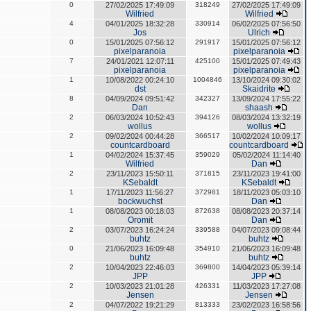
0
27/02/2025 17:49:09
318249
27/02/2025 17:49:09
Wilfried
Wilfried
4
04/01/2025 18:32:28
330914
06/02/2025 07:56:50
Jos
Ulrich
0
15/01/2025 07:56:12
291917
15/01/2025 07:56:12
pixelparanoia
pixelparanoia
7
24/01/2021 12:07:11
425100
15/01/2025 07:49:43
pixelparanoia
pixelparanoia
1
10/08/2022 00:24:10
1004846
13/10/2024 09:30:02
dst
Skaidrite
8
04/09/2024 09:51:42
342327
13/09/2024 17:55:22
Dan
shaash
2
06/03/2024 10:52:43
394126
08/03/2024 13:32:19
wollus
wollus
2
09/02/2024 00:44:28
366517
10/02/2024 10:09:17
countcardboard
countcardboard
1
04/02/2024 15:37:45
359029
05/02/2024 11:14:40
Wilfried
Dan
2
23/11/2023 15:50:11
371815
23/11/2023 19:41:00
KSebaldt
KSebaldt
1
17/11/2023 11:56:27
372981
18/11/2023 05:03:10
bockwuchst
Dan
1
08/08/2023 00:18:03
872638
08/08/2023 20:37:14
Oromit
Dan
2
03/07/2023 16:24:24
339588
04/07/2023 09:08:44
buhtz
buhtz
0
21/06/2023 16:09:48
354910
21/06/2023 16:09:48
buhtz
buhtz
2
10/04/2023 22:46:03
369800
14/04/2023 05:39:14
JPP
JPP
2
10/03/2023 21:01:28
426331
11/03/2023 17:27:08
Jensen
Jensen
2
04/07/2022 19:21:29
813333
23/02/2023 16:58:56