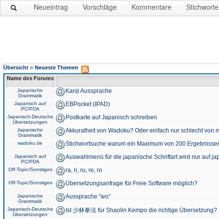
Neueintrag
Vorschläge
Kommentare
Stichworte
»
Übersicht
Neueste Themen
Name des Forums
Japanische
Kanji Aussprache
Grammatik
Japanisch auf
EBPocket (IPAD)
PC/PDA
Japanisch-Deutsche
Postkarte auf Japanisch schreiben
Übersetzungen
Japanische
Akkuratheit von Wadoku? Oder einfach nur schlecht von m
Grammatik
wadoku.de
Stichwortsuche warum ein Maximum von 200 Ergebnisse
Japanisch auf
Auswahlmenü für die japanische Schriftart wird nur auf j
PC/PDA
Off-Topic/Sonstiges
ra, ri, ru, re, ro
Off-Topic/Sonstiges
Übersetzungsanfrage für Freie Software möglich?
Japanische
Aussprache "wo"
Grammatik
Japanisch-Deutsche
Ist 少林拳法 für Shaolin Kempo die richtige Übersetzung?
Übersetzungen