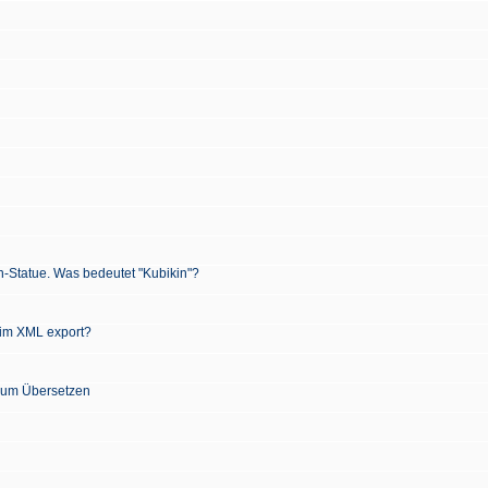
n-Statue. Was bedeutet "Kubikin"?
 im XML export?
 zum Übersetzen