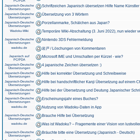
PC/PDA
Japanisch-Deutsche
Schriftzeichen Japanisch übersetzen Hilfe Name Künstler
Übersetzungen
Japanisch-Deutsche
Übersetzung von 3 Wörtern
Übersetzungen
Japanisch-Deutsche
Porzellanmarke, Schälchen aus Japan?
Übersetzungen
Wadoku-Wiki
Temporäre Wiki-Abschaltung (3. Juni 2022), nun wieder v
Japanisch-Deutsche
Nintendo 3DS Fehlermeldung
Übersetzungen
wadoku.de
岩戸 / Löschungen von Kommentaren
Japanisch auf
Microsoft IME und Umschalten per Kürzel - wie?
PC/PDA
Japanisch-Deutsche
4 japanische Zeichen übersetzen :)
Übersetzungen
Japanisch-Deutsche
Hilfe bei korrekter Übersetzung und Schreibweise
Übersetzungen
Japanisch-Deutsche
Hilfe bei handschriftlicher Kanji Übersetzung auf einem 
Übersetzungen
Japanisch-Deutsche
Hilfe bei der Übersetzung und Deutung Japanischer Schri
Übersetzungen
Japanisch-Deutsche
Erscheinungsjahr eines Buches?
Übersetzungen
wadoku.de
Nutzung von Wadoku-Daten in App
Japanisch-Deutsche
Brauche Hilfe bei Übersetzung
Übersetzungen
wadoku.de
Was ist Wadoku? – Fragemente einer Vision von lustvoll
Japanisch-Deutsche
Bräuchte bitte eine Übersetzung (Japanisch - Deutsch)
Übersetzungen