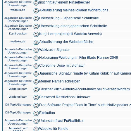
Japanisch-Deutsche
Inschrift auf einem Pinselbecher
Übersetzungen
wadoku.de
Aktualisierung meines lokalen Wörterbuchs
Japanisch-Deutsche
Übersetzung - Japanische Schriftrolle
Übersetzungen
Japanisch-Deutsche
Übersetzung einer japanischen Schriftrolle
Übersetzungen
Kanji-Lexikon
Kanji Lernprojekt (mit Wadoku Verweis)
wadoku.de
Aktualisierung der Weboberfläche
Japanisch-Deutsche
Wakizashi Signatur
Übersetzungen
Japanisch-Deutsche
Hologramm-Werbung im Film Blade Runner 2049
Übersetzungen
Japanisch-Deutsche
Cloisonne Dose mit Signatur
Übersetzungen
Japanisch-Deutsche
Japanische Signatur "made by Kutani Kubikin" auf Kanno
Übersetzungen
Japanisch-Deutsche
Meinen Namen schreiben
Übersetzungen
WadokuTeam
Falscher Pitch-Pattern/Accent-Index bei diversen Wörtern
WadokuTeam
Password Restrictions Unknown
Off-Topic/Sonstiges
Free Software Projekt "Back In Time" sucht Nativspeaker
Off-Topic/Sonstiges
Exekution
Japanisch-Deutsche
Unterschrift auf Fußballtrikot
Übersetzungen
Japanisch auf
Wadoku für Kindle