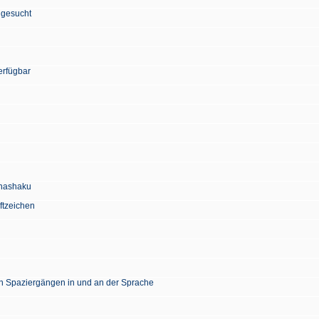
 gesucht
erfügbar
Chashaku
ftzeichen
en Spaziergängen in und an der Sprache