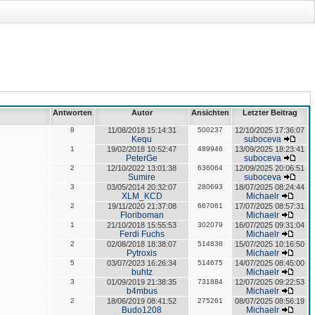
Antworten
Autor
Ansichten
Letzter Beitrag
8
11/08/2018 15:14:31
500237
12/10/2025 17:36:07
Kequ
suboceva
1
19/02/2018 10:52:47
489946
13/09/2025 18:23:41
PeterGe
suboceva
2
12/10/2022 13:01:38
636064
12/09/2025 20:06:51
Sumire
suboceva
3
03/05/2014 20:32:07
280693
18/07/2025 08:24:44
XLM_KCD
Michaelr
2
19/11/2020 21:37:08
667061
17/07/2025 08:57:31
Floriboman
Michaelr
1
21/10/2018 15:55:53
302079
16/07/2025 09:31:04
Ferdi Fuchs
Michaelr
2
02/08/2018 18:38:07
514838
15/07/2025 10:16:50
Pytroxis
Michaelr
5
03/07/2023 16:26:34
514675
14/07/2025 08:45:00
buhtz
Michaelr
3
01/09/2019 21:38:35
731884
12/07/2025 09:22:53
b4mbus
Michaelr
2
18/06/2019 08:41:52
275261
08/07/2025 08:56:19
Budo1208
Michaelr