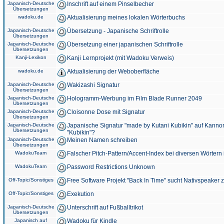
Japanisch-Deutsche
Inschrift auf einem Pinselbecher
Übersetzungen
wadoku.de
Aktualisierung meines lokalen Wörterbuchs
Japanisch-Deutsche
Übersetzung - Japanische Schriftrolle
Übersetzungen
Japanisch-Deutsche
Übersetzung einer japanischen Schriftrolle
Übersetzungen
Kanji-Lexikon
Kanji Lernprojekt (mit Wadoku Verweis)
wadoku.de
Aktualisierung der Weboberfläche
Japanisch-Deutsche
Wakizashi Signatur
Übersetzungen
Japanisch-Deutsche
Hologramm-Werbung im Film Blade Runner 2049
Übersetzungen
Japanisch-Deutsche
Cloisonne Dose mit Signatur
Übersetzungen
Japanisch-Deutsche
Japanische Signatur "made by Kutani Kubikin" auf Kanno
Übersetzungen
"Kubikin"?
Japanisch-Deutsche
Meinen Namen schreiben
Übersetzungen
WadokuTeam
Falscher Pitch-Pattern/Accent-Index bei diversen Wörtern
WadokuTeam
Password Restrictions Unknown
Off-Topic/Sonstiges
Free Software Projekt "Back In Time" sucht Nativspeaker
Off-Topic/Sonstiges
Exekution
Japanisch-Deutsche
Unterschrift auf Fußballtrikot
Übersetzungen
Japanisch auf
Wadoku für Kindle