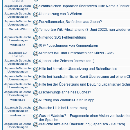
PC/PDA
Japanisch-Deutsche
Schriftzeichen Japanisch übersetzen Hilfe Name Künstler
Übersetzungen
Japanisch-Deutsche
Übersetzung von 3 Wörtern
Übersetzungen
Japanisch-Deutsche
Porzellanmarke, Schälchen aus Japan?
Übersetzungen
Wadoku-Wiki
Temporäre Wiki-Abschaltung (3. Juni 2022), nun wieder v
Japanisch-Deutsche
Nintendo 3DS Fehlermeldung
Übersetzungen
wadoku.de
岩戸 / Löschungen von Kommentaren
Japanisch auf
Microsoft IME und Umschalten per Kürzel - wie?
PC/PDA
Japanisch-Deutsche
4 japanische Zeichen übersetzen :)
Übersetzungen
Japanisch-Deutsche
Hilfe bei korrekter Übersetzung und Schreibweise
Übersetzungen
Japanisch-Deutsche
Hilfe bei handschriftlicher Kanji Übersetzung auf einem 
Übersetzungen
Japanisch-Deutsche
Hilfe bei der Übersetzung und Deutung Japanischer Schri
Übersetzungen
Japanisch-Deutsche
Erscheinungsjahr eines Buches?
Übersetzungen
wadoku.de
Nutzung von Wadoku-Daten in App
Japanisch-Deutsche
Brauche Hilfe bei Übersetzung
Übersetzungen
wadoku.de
Was ist Wadoku? – Fragemente einer Vision von lustvoll
der Sprache
Japanisch-Deutsche
Bräuchte bitte eine Übersetzung (Japanisch - Deutsch)
Übersetzungen