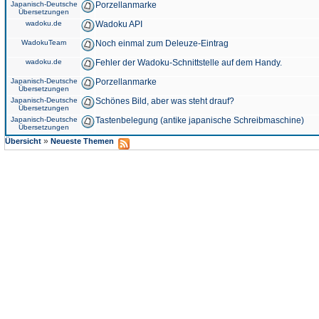
Japanisch-Deutsche
Porzellanmarke
Übersetzungen
wadoku.de
Wadoku API
WadokuTeam
Noch einmal zum Deleuze-Eintrag
wadoku.de
Fehler der Wadoku-Schnittstelle auf dem Handy.
Japanisch-Deutsche
Porzellanmarke
Übersetzungen
Japanisch-Deutsche
Schönes Bild, aber was steht drauf?
Übersetzungen
Japanisch-Deutsche
Tastenbelegung (antike japanische Schreibmaschine)
Übersetzungen
»
Übersicht
Neueste Themen