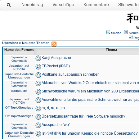
Neueintrag
Vorschläge
Kommentare
Stichworte
W
Suche
Neues
Reg
»
Übersicht
Neueste Themen
Name des Forums
Thema
Japanische
Kanji Aussprache
Grammatik
Japanisch auf
EBPocket (IPAD)
PC/PDA
Japanisch-Deutsche
Postkarte auf Japanisch schreiben
Übersetzungen
Japanische
Akkuratheit von Wadoku? Oder einfach nur schlecht von m
Grammatik
wadoku.de
Stichwortsuche warum ein Maximum von 200 Ergebnisse
Japanisch auf
Auswahlmenü für die japanische Schriftart wird nur auf j
PC/PDA
Off-Topic/Sonstiges
ra, ri, ru, re, ro
Off-Topic/Sonstiges
Übersetzungsanfrage für Freie Software möglich?
Japanische
Aussprache "wo"
Grammatik
Japanisch-Deutsche
Ist 少林拳法 für Shaolin Kempo die richtige Übersetzung?
Übersetzungen