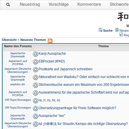
Neueintrag
Vorschläge
Kommentare
Stichworte
W
Suche
Neues
Reg
»
Übersicht
Neueste Themen
Name des Forums
Thema
Japanische
Kanji Aussprache
Grammatik
Japanisch auf
EBPocket (IPAD)
PC/PDA
Japanisch-Deutsche
Postkarte auf Japanisch schreiben
Übersetzungen
Japanische
Akkuratheit von Wadoku? Oder einfach nur schlecht von m
Grammatik
wadoku.de
Stichwortsuche warum ein Maximum von 200 Ergebnisse
Japanisch auf
Auswahlmenü für die japanische Schriftart wird nur auf j
PC/PDA
Off-Topic/Sonstiges
ra, ri, ru, re, ro
Off-Topic/Sonstiges
Übersetzungsanfrage für Freie Software möglich?
Japanische
Aussprache "wo"
Grammatik
Japanisch-Deutsche
Ist 少林拳法 für Shaolin Kempo die richtige Übersetzung?
Übersetzungen