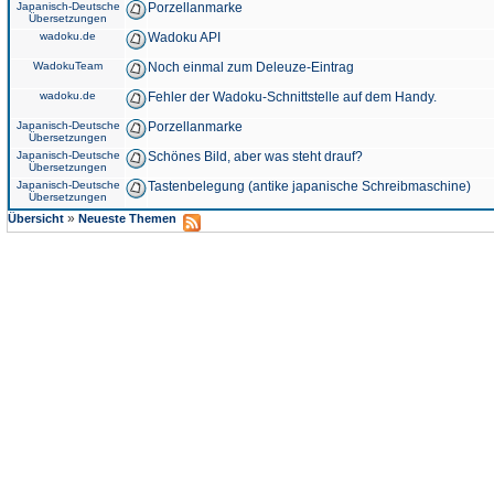
Japanisch-Deutsche
Porzellanmarke
Übersetzungen
wadoku.de
Wadoku API
WadokuTeam
Noch einmal zum Deleuze-Eintrag
wadoku.de
Fehler der Wadoku-Schnittstelle auf dem Handy.
Japanisch-Deutsche
Porzellanmarke
Übersetzungen
Japanisch-Deutsche
Schönes Bild, aber was steht drauf?
Übersetzungen
Japanisch-Deutsche
Tastenbelegung (antike japanische Schreibmaschine)
Übersetzungen
»
Übersicht
Neueste Themen