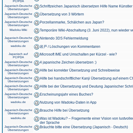
PC/PDA
Japanisch-Deutsche
Schriftzeichen Japanisch übersetzen Hilfe Name Künstler
Übersetzungen
Japanisch-Deutsche
Übersetzung von 3 Wörtern
Übersetzungen
Japanisch-Deutsche
Porzellanmarke, Schälchen aus Japan?
Übersetzungen
Wadoku-Wiki
Temporäre Wiki-Abschaltung (3. Juni 2022), nun wieder v
Japanisch-Deutsche
Nintendo 3DS Fehlermeldung
Übersetzungen
wadoku.de
岩戸 / Löschungen von Kommentaren
Japanisch auf
Microsoft IME und Umschalten per Kürzel - wie?
PC/PDA
Japanisch-Deutsche
4 japanische Zeichen übersetzen :)
Übersetzungen
Japanisch-Deutsche
Hilfe bei korrekter Übersetzung und Schreibweise
Übersetzungen
Japanisch-Deutsche
Hilfe bei handschriftlicher Kanji Übersetzung auf einem 
Übersetzungen
Japanisch-Deutsche
Hilfe bei der Übersetzung und Deutung Japanischer Schri
Übersetzungen
Japanisch-Deutsche
Erscheinungsjahr eines Buches?
Übersetzungen
wadoku.de
Nutzung von Wadoku-Daten in App
Japanisch-Deutsche
Brauche Hilfe bei Übersetzung
Übersetzungen
wadoku.de
Was ist Wadoku? – Fragemente einer Vision von lustvoll
der Sprache
Japanisch-Deutsche
Bräuchte bitte eine Übersetzung (Japanisch - Deutsch)
Übersetzungen