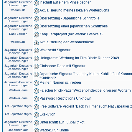
Japanisch-Deutsche
Inschrift auf einem Pinselbecher
Übersetzungen
wadoku.de
Aktualisierung meines lokalen Wörterbuchs
Japanisch-Deutsche
Übersetzung - Japanische Schriftrolle
Übersetzungen
Japanisch-Deutsche
Übersetzung einer japanischen Schriftrolle
Übersetzungen
Kanji-Lexikon
Kanji Lernprojekt (mit Wadoku Verweis)
wadoku.de
Aktualisierung der Weboberfläche
Japanisch-Deutsche
Wakizashi Signatur
Übersetzungen
Japanisch-Deutsche
Hologramm-Werbung im Film Blade Runner 2049
Übersetzungen
Japanisch-Deutsche
Cloisonne Dose mit Signatur
Übersetzungen
Japanisch-Deutsche
Japanische Signatur "made by Kutani Kubikin" auf Kanno
Übersetzungen
"Kubikin"?
Japanisch-Deutsche
Meinen Namen schreiben
Übersetzungen
WadokuTeam
Falscher Pitch-Pattern/Accent-Index bei diversen Wörtern
WadokuTeam
Password Restrictions Unknown
Off-Topic/Sonstiges
Free Software Projekt "Back In Time" sucht Nativspeaker
Off-Topic/Sonstiges
Exekution
Japanisch-Deutsche
Unterschrift auf Fußballtrikot
Übersetzungen
Japanisch auf
Wadoku für Kindle