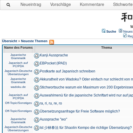
Neueintrag
Vorschläge
Kommentare
Stichworte
W
Suche
Neues
Reg
»
Übersicht
Neueste Themen
Name des Forums
Thema
Japanische
Kanji Aussprache
Grammatik
Japanisch auf
EBPocket (IPAD)
PC/PDA
Japanisch-Deutsche
Postkarte auf Japanisch schreiben
Übersetzungen
Japanische
Akkuratheit von Wadoku? Oder einfach nur schlecht von m
Grammatik
wadoku.de
Stichwortsuche warum ein Maximum von 200 Ergebnisse
Japanisch auf
Auswahlmenü für die japanische Schriftart wird nur auf j
PC/PDA
Off-Topic/Sonstiges
ra, ri, ru, re, ro
Off-Topic/Sonstiges
Übersetzungsanfrage für Freie Software möglich?
Japanische
Aussprache "wo"
Grammatik
Japanisch-Deutsche
Ist 少林拳法 für Shaolin Kempo die richtige Übersetzung?
Übersetzungen