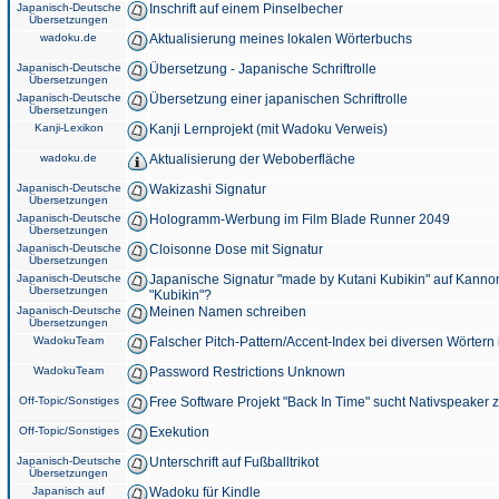
Japanisch-Deutsche
Inschrift auf einem Pinselbecher
Übersetzungen
wadoku.de
Aktualisierung meines lokalen Wörterbuchs
Japanisch-Deutsche
Übersetzung - Japanische Schriftrolle
Übersetzungen
Japanisch-Deutsche
Übersetzung einer japanischen Schriftrolle
Übersetzungen
Kanji-Lexikon
Kanji Lernprojekt (mit Wadoku Verweis)
wadoku.de
Aktualisierung der Weboberfläche
Japanisch-Deutsche
Wakizashi Signatur
Übersetzungen
Japanisch-Deutsche
Hologramm-Werbung im Film Blade Runner 2049
Übersetzungen
Japanisch-Deutsche
Cloisonne Dose mit Signatur
Übersetzungen
Japanisch-Deutsche
Japanische Signatur "made by Kutani Kubikin" auf Kanno
Übersetzungen
"Kubikin"?
Japanisch-Deutsche
Meinen Namen schreiben
Übersetzungen
WadokuTeam
Falscher Pitch-Pattern/Accent-Index bei diversen Wörtern
WadokuTeam
Password Restrictions Unknown
Off-Topic/Sonstiges
Free Software Projekt "Back In Time" sucht Nativspeaker
Off-Topic/Sonstiges
Exekution
Japanisch-Deutsche
Unterschrift auf Fußballtrikot
Übersetzungen
Japanisch auf
Wadoku für Kindle