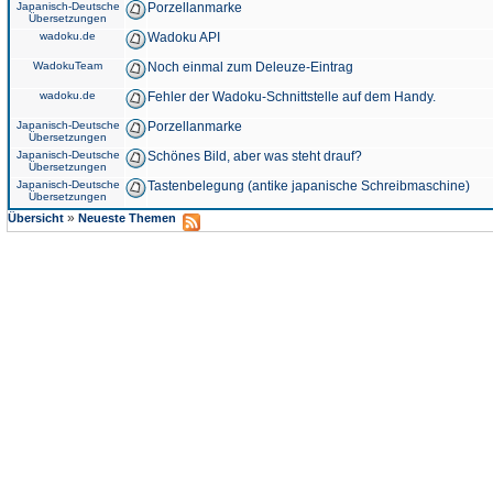
Japanisch-Deutsche
Porzellanmarke
Übersetzungen
wadoku.de
Wadoku API
WadokuTeam
Noch einmal zum Deleuze-Eintrag
wadoku.de
Fehler der Wadoku-Schnittstelle auf dem Handy.
Japanisch-Deutsche
Porzellanmarke
Übersetzungen
Japanisch-Deutsche
Schönes Bild, aber was steht drauf?
Übersetzungen
Japanisch-Deutsche
Tastenbelegung (antike japanische Schreibmaschine)
Übersetzungen
»
Übersicht
Neueste Themen