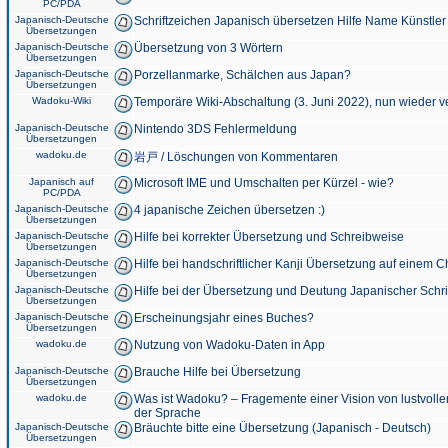
PC/PDA
Japanisch-Deutsche
Schriftzeichen Japanisch übersetzen Hilfe Name Künstler
Übersetzungen
Japanisch-Deutsche
Übersetzung von 3 Wörtern
Übersetzungen
Japanisch-Deutsche
Porzellanmarke, Schälchen aus Japan?
Übersetzungen
Wadoku-Wiki
Temporäre Wiki-Abschaltung (3. Juni 2022), nun wieder v
Japanisch-Deutsche
Nintendo 3DS Fehlermeldung
Übersetzungen
wadoku.de
岩戸 / Löschungen von Kommentaren
Japanisch auf
Microsoft IME und Umschalten per Kürzel - wie?
PC/PDA
Japanisch-Deutsche
4 japanische Zeichen übersetzen :)
Übersetzungen
Japanisch-Deutsche
Hilfe bei korrekter Übersetzung und Schreibweise
Übersetzungen
Japanisch-Deutsche
Hilfe bei handschriftlicher Kanji Übersetzung auf einem 
Übersetzungen
Japanisch-Deutsche
Hilfe bei der Übersetzung und Deutung Japanischer Schri
Übersetzungen
Japanisch-Deutsche
Erscheinungsjahr eines Buches?
Übersetzungen
wadoku.de
Nutzung von Wadoku-Daten in App
Japanisch-Deutsche
Brauche Hilfe bei Übersetzung
Übersetzungen
wadoku.de
Was ist Wadoku? – Fragemente einer Vision von lustvoll
der Sprache
Japanisch-Deutsche
Bräuchte bitte eine Übersetzung (Japanisch - Deutsch)
Übersetzungen