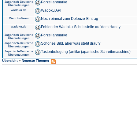
Japanisch-Deutsche
Porzellanmarke
Übersetzungen
wadoku.de
Wadoku API
WadokuTeam
Noch einmal zum Deleuze-Eintrag
wadoku.de
Fehler der Wadoku-Schnittstelle auf dem Handy.
Japanisch-Deutsche
Porzellanmarke
Übersetzungen
Japanisch-Deutsche
Schönes Bild, aber was steht drauf?
Übersetzungen
Japanisch-Deutsche
Tastenbelegung (antike japanische Schreibmaschine)
Übersetzungen
»
Übersicht
Neueste Themen