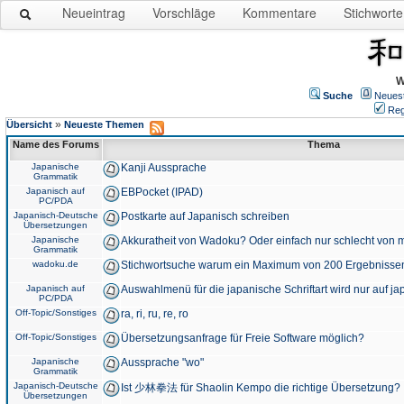
Neueintrag
Vorschläge
Kommentare
Stichworte
W
Suche
Neues
Reg
»
Übersicht
Neueste Themen
Name des Forums
Thema
Japanische
Kanji Aussprache
Grammatik
Japanisch auf
EBPocket (IPAD)
PC/PDA
Japanisch-Deutsche
Postkarte auf Japanisch schreiben
Übersetzungen
Japanische
Akkuratheit von Wadoku? Oder einfach nur schlecht von m
Grammatik
wadoku.de
Stichwortsuche warum ein Maximum von 200 Ergebnisse
Japanisch auf
Auswahlmenü für die japanische Schriftart wird nur auf j
PC/PDA
Off-Topic/Sonstiges
ra, ri, ru, re, ro
Off-Topic/Sonstiges
Übersetzungsanfrage für Freie Software möglich?
Japanische
Aussprache "wo"
Grammatik
Japanisch-Deutsche
Ist 少林拳法 für Shaolin Kempo die richtige Übersetzung?
Übersetzungen