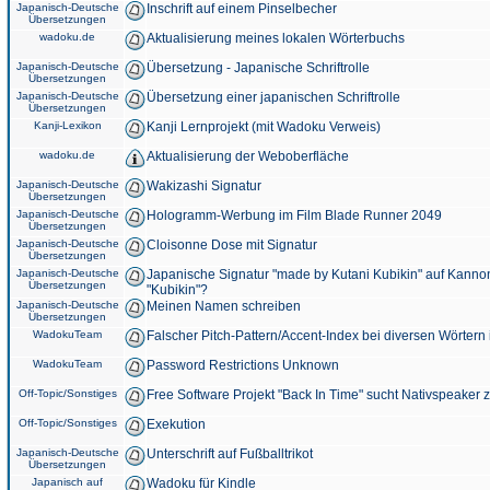
Japanisch-Deutsche
Inschrift auf einem Pinselbecher
Übersetzungen
wadoku.de
Aktualisierung meines lokalen Wörterbuchs
Japanisch-Deutsche
Übersetzung - Japanische Schriftrolle
Übersetzungen
Japanisch-Deutsche
Übersetzung einer japanischen Schriftrolle
Übersetzungen
Kanji-Lexikon
Kanji Lernprojekt (mit Wadoku Verweis)
wadoku.de
Aktualisierung der Weboberfläche
Japanisch-Deutsche
Wakizashi Signatur
Übersetzungen
Japanisch-Deutsche
Hologramm-Werbung im Film Blade Runner 2049
Übersetzungen
Japanisch-Deutsche
Cloisonne Dose mit Signatur
Übersetzungen
Japanisch-Deutsche
Japanische Signatur "made by Kutani Kubikin" auf Kanno
Übersetzungen
"Kubikin"?
Japanisch-Deutsche
Meinen Namen schreiben
Übersetzungen
WadokuTeam
Falscher Pitch-Pattern/Accent-Index bei diversen Wörtern
WadokuTeam
Password Restrictions Unknown
Off-Topic/Sonstiges
Free Software Projekt "Back In Time" sucht Nativspeaker
Off-Topic/Sonstiges
Exekution
Japanisch-Deutsche
Unterschrift auf Fußballtrikot
Übersetzungen
Japanisch auf
Wadoku für Kindle