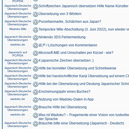
PC/PDA
Japanisch-Deutsche
Schriftzeichen Japanisch übersetzen Hilfe Name Künstler
Übersetzungen
Japanisch-Deutsche
Übersetzung von 3 Wörtern
Übersetzungen
Japanisch-Deutsche
Porzellanmarke, Schälchen aus Japan?
Übersetzungen
Wadoku-Wiki
Temporäre Wiki-Abschaltung (3. Juni 2022), nun wieder v
Japanisch-Deutsche
Nintendo 3DS Fehlermeldung
Übersetzungen
wadoku.de
岩戸 / Löschungen von Kommentaren
Japanisch auf
Microsoft IME und Umschalten per Kürzel - wie?
PC/PDA
Japanisch-Deutsche
4 japanische Zeichen übersetzen :)
Übersetzungen
Japanisch-Deutsche
Hilfe bei korrekter Übersetzung und Schreibweise
Übersetzungen
Japanisch-Deutsche
Hilfe bei handschriftlicher Kanji Übersetzung auf einem 
Übersetzungen
Japanisch-Deutsche
Hilfe bei der Übersetzung und Deutung Japanischer Schri
Übersetzungen
Japanisch-Deutsche
Erscheinungsjahr eines Buches?
Übersetzungen
wadoku.de
Nutzung von Wadoku-Daten in App
Japanisch-Deutsche
Brauche Hilfe bei Übersetzung
Übersetzungen
wadoku.de
Was ist Wadoku? – Fragemente einer Vision von lustvoll
der Sprache
Japanisch-Deutsche
Bräuchte bitte eine Übersetzung (Japanisch - Deutsch)
Übersetzungen