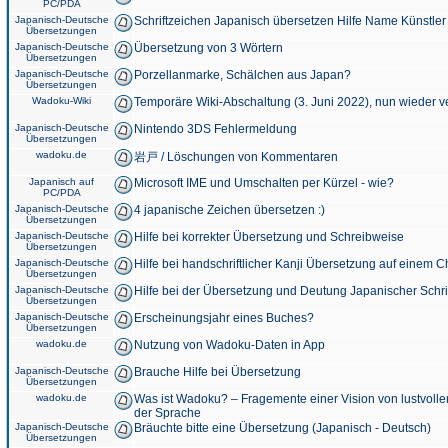
PC/PDA
Japanisch-Deutsche
Schriftzeichen Japanisch übersetzen Hilfe Name Künstler
Übersetzungen
Japanisch-Deutsche
Übersetzung von 3 Wörtern
Übersetzungen
Japanisch-Deutsche
Porzellanmarke, Schälchen aus Japan?
Übersetzungen
Wadoku-Wiki
Temporäre Wiki-Abschaltung (3. Juni 2022), nun wieder v
Japanisch-Deutsche
Nintendo 3DS Fehlermeldung
Übersetzungen
wadoku.de
岩戸 / Löschungen von Kommentaren
Japanisch auf
Microsoft IME und Umschalten per Kürzel - wie?
PC/PDA
Japanisch-Deutsche
4 japanische Zeichen übersetzen :)
Übersetzungen
Japanisch-Deutsche
Hilfe bei korrekter Übersetzung und Schreibweise
Übersetzungen
Japanisch-Deutsche
Hilfe bei handschriftlicher Kanji Übersetzung auf einem 
Übersetzungen
Japanisch-Deutsche
Hilfe bei der Übersetzung und Deutung Japanischer Schri
Übersetzungen
Japanisch-Deutsche
Erscheinungsjahr eines Buches?
Übersetzungen
wadoku.de
Nutzung von Wadoku-Daten in App
Japanisch-Deutsche
Brauche Hilfe bei Übersetzung
Übersetzungen
wadoku.de
Was ist Wadoku? – Fragemente einer Vision von lustvoll
der Sprache
Japanisch-Deutsche
Bräuchte bitte eine Übersetzung (Japanisch - Deutsch)
Übersetzungen