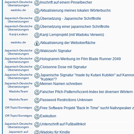
Japanisch-Deutsche
Inschrift auf einem Pinselbecher
Übersetzungen
wadoku.de
Aktualisierung meines lokalen Wörterbuchs
Japanisch-Deutsche
Übersetzung - Japanische Schriftrolle
Übersetzungen
Japanisch-Deutsche
Übersetzung einer japanischen Schriftrolle
Übersetzungen
Kanji-Lexikon
Kanji Lernprojekt (mit Wadoku Verweis)
wadoku.de
Aktualisierung der Weboberfläche
Japanisch-Deutsche
Wakizashi Signatur
Übersetzungen
Japanisch-Deutsche
Hologramm-Werbung im Film Blade Runner 2049
Übersetzungen
Japanisch-Deutsche
Cloisonne Dose mit Signatur
Übersetzungen
Japanisch-Deutsche
Japanische Signatur "made by Kutani Kubikin" auf Kanno
Übersetzungen
"Kubikin"?
Japanisch-Deutsche
Meinen Namen schreiben
Übersetzungen
WadokuTeam
Falscher Pitch-Pattern/Accent-Index bei diversen Wörtern
WadokuTeam
Password Restrictions Unknown
Off-Topic/Sonstiges
Free Software Projekt "Back In Time" sucht Nativspeaker
Off-Topic/Sonstiges
Exekution
Japanisch-Deutsche
Unterschrift auf Fußballtrikot
Übersetzungen
Japanisch auf
Wadoku für Kindle