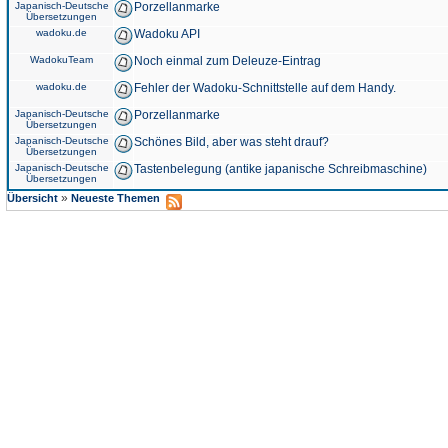
Japanisch-Deutsche
Porzellanmarke
Übersetzungen
wadoku.de
Wadoku API
WadokuTeam
Noch einmal zum Deleuze-Eintrag
wadoku.de
Fehler der Wadoku-Schnittstelle auf dem Handy.
Japanisch-Deutsche
Porzellanmarke
Übersetzungen
Japanisch-Deutsche
Schönes Bild, aber was steht drauf?
Übersetzungen
Japanisch-Deutsche
Tastenbelegung (antike japanische Schreibmaschine)
Übersetzungen
»
Übersicht
Neueste Themen