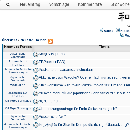
Neueintrag
Vorschläge
Kommentare
Stichworte
W
Suche
Neues
Reg
»
Übersicht
Neueste Themen
Name des Forums
Thema
Japanische
Kanji Aussprache
Grammatik
Japanisch auf
EBPocket (IPAD)
PC/PDA
Japanisch-Deutsche
Postkarte auf Japanisch schreiben
Übersetzungen
Japanische
Akkuratheit von Wadoku? Oder einfach nur schlecht von m
Grammatik
wadoku.de
Stichwortsuche warum ein Maximum von 200 Ergebnisse
Japanisch auf
Auswahlmenü für die japanische Schriftart wird nur auf j
PC/PDA
Off-Topic/Sonstiges
ra, ri, ru, re, ro
Off-Topic/Sonstiges
Übersetzungsanfrage für Freie Software möglich?
Japanische
Aussprache "wo"
Grammatik
Japanisch-Deutsche
Ist 少林拳法 für Shaolin Kempo die richtige Übersetzung?
Übersetzungen