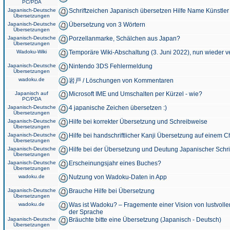
PC/PDA
Japanisch-Deutsche
Schriftzeichen Japanisch übersetzen Hilfe Name Künstler
Übersetzungen
Japanisch-Deutsche
Übersetzung von 3 Wörtern
Übersetzungen
Japanisch-Deutsche
Porzellanmarke, Schälchen aus Japan?
Übersetzungen
Wadoku-Wiki
Temporäre Wiki-Abschaltung (3. Juni 2022), nun wieder v
Japanisch-Deutsche
Nintendo 3DS Fehlermeldung
Übersetzungen
wadoku.de
岩戸 / Löschungen von Kommentaren
Japanisch auf
Microsoft IME und Umschalten per Kürzel - wie?
PC/PDA
Japanisch-Deutsche
4 japanische Zeichen übersetzen :)
Übersetzungen
Japanisch-Deutsche
Hilfe bei korrekter Übersetzung und Schreibweise
Übersetzungen
Japanisch-Deutsche
Hilfe bei handschriftlicher Kanji Übersetzung auf einem 
Übersetzungen
Japanisch-Deutsche
Hilfe bei der Übersetzung und Deutung Japanischer Schri
Übersetzungen
Japanisch-Deutsche
Erscheinungsjahr eines Buches?
Übersetzungen
wadoku.de
Nutzung von Wadoku-Daten in App
Japanisch-Deutsche
Brauche Hilfe bei Übersetzung
Übersetzungen
wadoku.de
Was ist Wadoku? – Fragemente einer Vision von lustvoll
der Sprache
Japanisch-Deutsche
Bräuchte bitte eine Übersetzung (Japanisch - Deutsch)
Übersetzungen