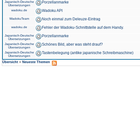
Japanisch-Deutsche
Porzellanmarke
Übersetzungen
wadoku.de
Wadoku API
WadokuTeam
Noch einmal zum Deleuze-Eintrag
wadoku.de
Fehler der Wadoku-Schnittstelle auf dem Handy.
Japanisch-Deutsche
Porzellanmarke
Übersetzungen
Japanisch-Deutsche
Schönes Bild, aber was steht drauf?
Übersetzungen
Japanisch-Deutsche
Tastenbelegung (antike japanische Schreibmaschine)
Übersetzungen
»
Übersicht
Neueste Themen