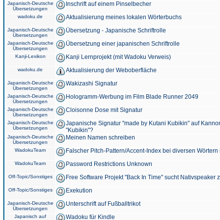
Japanisch-Deutsche
Inschrift auf einem Pinselbecher
Übersetzungen
wadoku.de
Aktualisierung meines lokalen Wörterbuchs
Japanisch-Deutsche
Übersetzung - Japanische Schriftrolle
Übersetzungen
Japanisch-Deutsche
Übersetzung einer japanischen Schriftrolle
Übersetzungen
Kanji-Lexikon
Kanji Lernprojekt (mit Wadoku Verweis)
wadoku.de
Aktualisierung der Weboberfläche
Japanisch-Deutsche
Wakizashi Signatur
Übersetzungen
Japanisch-Deutsche
Hologramm-Werbung im Film Blade Runner 2049
Übersetzungen
Japanisch-Deutsche
Cloisonne Dose mit Signatur
Übersetzungen
Japanisch-Deutsche
Japanische Signatur "made by Kutani Kubikin" auf Kanno
Übersetzungen
"Kubikin"?
Japanisch-Deutsche
Meinen Namen schreiben
Übersetzungen
WadokuTeam
Falscher Pitch-Pattern/Accent-Index bei diversen Wörtern
WadokuTeam
Password Restrictions Unknown
Off-Topic/Sonstiges
Free Software Projekt "Back In Time" sucht Nativspeaker
Off-Topic/Sonstiges
Exekution
Japanisch-Deutsche
Unterschrift auf Fußballtrikot
Übersetzungen
Japanisch auf
Wadoku für Kindle