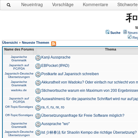
Neueintrag
Vorschläge
Kommentare
Stichworte
W
Suche
Neues
Reg
»
Übersicht
Neueste Themen
Name des Forums
Thema
Japanische
Kanji Aussprache
Grammatik
Japanisch auf
EBPocket (IPAD)
PC/PDA
Japanisch-Deutsche
Postkarte auf Japanisch schreiben
Übersetzungen
Japanische
Akkuratheit von Wadoku? Oder einfach nur schlecht von m
Grammatik
wadoku.de
Stichwortsuche warum ein Maximum von 200 Ergebnisse
Japanisch auf
Auswahlmenü für die japanische Schriftart wird nur auf j
PC/PDA
Off-Topic/Sonstiges
ra, ri, ru, re, ro
Off-Topic/Sonstiges
Übersetzungsanfrage für Freie Software möglich?
Japanische
Aussprache "wo"
Grammatik
Japanisch-Deutsche
Ist 少林拳法 für Shaolin Kempo die richtige Übersetzung?
Übersetzungen