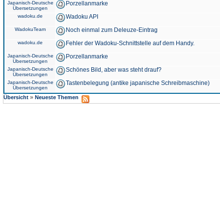
Japanisch-Deutsche
Porzellanmarke
Übersetzungen
wadoku.de
Wadoku API
WadokuTeam
Noch einmal zum Deleuze-Eintrag
wadoku.de
Fehler der Wadoku-Schnittstelle auf dem Handy.
Japanisch-Deutsche
Porzellanmarke
Übersetzungen
Japanisch-Deutsche
Schönes Bild, aber was steht drauf?
Übersetzungen
Japanisch-Deutsche
Tastenbelegung (antike japanische Schreibmaschine)
Übersetzungen
»
Übersicht
Neueste Themen