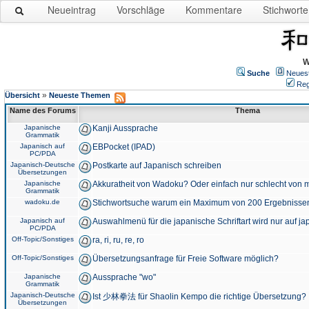
Neueintrag
Vorschläge
Kommentare
Stichworte
W
Suche
Neues
Reg
»
Übersicht
Neueste Themen
Name des Forums
Thema
Japanische
Kanji Aussprache
Grammatik
Japanisch auf
EBPocket (IPAD)
PC/PDA
Japanisch-Deutsche
Postkarte auf Japanisch schreiben
Übersetzungen
Japanische
Akkuratheit von Wadoku? Oder einfach nur schlecht von m
Grammatik
wadoku.de
Stichwortsuche warum ein Maximum von 200 Ergebnisse
Japanisch auf
Auswahlmenü für die japanische Schriftart wird nur auf j
PC/PDA
Off-Topic/Sonstiges
ra, ri, ru, re, ro
Off-Topic/Sonstiges
Übersetzungsanfrage für Freie Software möglich?
Japanische
Aussprache "wo"
Grammatik
Japanisch-Deutsche
Ist 少林拳法 für Shaolin Kempo die richtige Übersetzung?
Übersetzungen