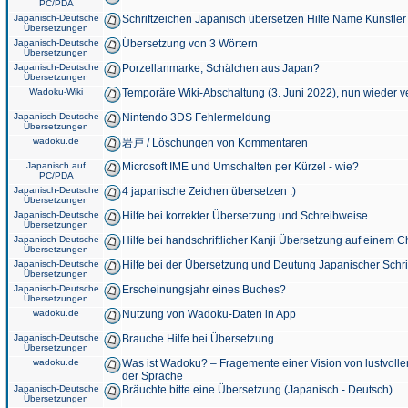
PC/PDA
Japanisch-Deutsche
Schriftzeichen Japanisch übersetzen Hilfe Name Künstler
Übersetzungen
Japanisch-Deutsche
Übersetzung von 3 Wörtern
Übersetzungen
Japanisch-Deutsche
Porzellanmarke, Schälchen aus Japan?
Übersetzungen
Wadoku-Wiki
Temporäre Wiki-Abschaltung (3. Juni 2022), nun wieder v
Japanisch-Deutsche
Nintendo 3DS Fehlermeldung
Übersetzungen
wadoku.de
岩戸 / Löschungen von Kommentaren
Japanisch auf
Microsoft IME und Umschalten per Kürzel - wie?
PC/PDA
Japanisch-Deutsche
4 japanische Zeichen übersetzen :)
Übersetzungen
Japanisch-Deutsche
Hilfe bei korrekter Übersetzung und Schreibweise
Übersetzungen
Japanisch-Deutsche
Hilfe bei handschriftlicher Kanji Übersetzung auf einem 
Übersetzungen
Japanisch-Deutsche
Hilfe bei der Übersetzung und Deutung Japanischer Schri
Übersetzungen
Japanisch-Deutsche
Erscheinungsjahr eines Buches?
Übersetzungen
wadoku.de
Nutzung von Wadoku-Daten in App
Japanisch-Deutsche
Brauche Hilfe bei Übersetzung
Übersetzungen
wadoku.de
Was ist Wadoku? – Fragemente einer Vision von lustvoll
der Sprache
Japanisch-Deutsche
Bräuchte bitte eine Übersetzung (Japanisch - Deutsch)
Übersetzungen