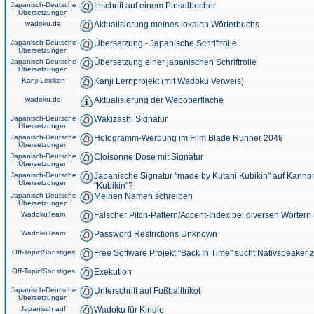
Japanisch-Deutsche
Inschrift auf einem Pinselbecher
Übersetzungen
wadoku.de
Aktualisierung meines lokalen Wörterbuchs
Japanisch-Deutsche
Übersetzung - Japanische Schriftrolle
Übersetzungen
Japanisch-Deutsche
Übersetzung einer japanischen Schriftrolle
Übersetzungen
Kanji-Lexikon
Kanji Lernprojekt (mit Wadoku Verweis)
wadoku.de
Aktualisierung der Weboberfläche
Japanisch-Deutsche
Wakizashi Signatur
Übersetzungen
Japanisch-Deutsche
Hologramm-Werbung im Film Blade Runner 2049
Übersetzungen
Japanisch-Deutsche
Cloisonne Dose mit Signatur
Übersetzungen
Japanisch-Deutsche
Japanische Signatur "made by Kutani Kubikin" auf Kanno
Übersetzungen
"Kubikin"?
Japanisch-Deutsche
Meinen Namen schreiben
Übersetzungen
WadokuTeam
Falscher Pitch-Pattern/Accent-Index bei diversen Wörtern
WadokuTeam
Password Restrictions Unknown
Off-Topic/Sonstiges
Free Software Projekt "Back In Time" sucht Nativspeaker
Off-Topic/Sonstiges
Exekution
Japanisch-Deutsche
Unterschrift auf Fußballtrikot
Übersetzungen
Japanisch auf
Wadoku für Kindle