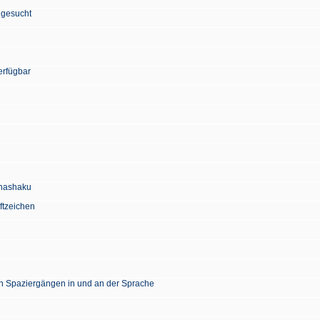
 gesucht
erfügbar
Chashaku
ftzeichen
en Spaziergängen in und an der Sprache