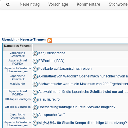
Neueintrag
Vorschläge
Kommentare
Stichworte
»
Übersicht
Neueste Themen
Name des Forums
Japanische
Kanji Aussprache
Grammatik
Japanisch auf
EBPocket (IPAD)
PC/PDA
Japanisch-Deutsche
Postkarte auf Japanisch schreiben
Übersetzungen
Japanische
Akkuratheit von Wadoku? Oder einfach nur schlecht von m
Grammatik
wadoku.de
Stichwortsuche warum ein Maximum von 200 Ergebnisse
Japanisch auf
Auswahlmenü für die japanische Schriftart wird nur auf j
PC/PDA
Off-Topic/Sonstiges
ra, ri, ru, re, ro
Off-Topic/Sonstiges
Übersetzungsanfrage für Freie Software möglich?
Japanische
Aussprache "wo"
Grammatik
Japanisch-Deutsche
Ist 少林拳法 für Shaolin Kempo die richtige Übersetzung?
Übersetzungen