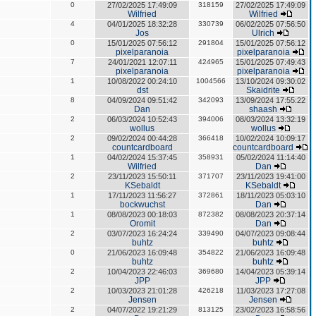
0
27/02/2025 17:49:09
318159
27/02/2025 17:49:09
Wilfried
Wilfried
4
04/01/2025 18:32:28
330739
06/02/2025 07:56:50
Jos
Ulrich
0
15/01/2025 07:56:12
291804
15/01/2025 07:56:12
pixelparanoia
pixelparanoia
7
24/01/2021 12:07:11
424965
15/01/2025 07:49:43
pixelparanoia
pixelparanoia
1
10/08/2022 00:24:10
1004566
13/10/2024 09:30:02
dst
Skaidrite
8
04/09/2024 09:51:42
342093
13/09/2024 17:55:22
Dan
shaash
2
06/03/2024 10:52:43
394006
08/03/2024 13:32:19
wollus
wollus
2
09/02/2024 00:44:28
366418
10/02/2024 10:09:17
countcardboard
countcardboard
1
04/02/2024 15:37:45
358931
05/02/2024 11:14:40
Wilfried
Dan
2
23/11/2023 15:50:11
371707
23/11/2023 19:41:00
KSebaldt
KSebaldt
1
17/11/2023 11:56:27
372861
18/11/2023 05:03:10
bockwuchst
Dan
1
08/08/2023 00:18:03
872382
08/08/2023 20:37:14
Oromit
Dan
2
03/07/2023 16:24:24
339490
04/07/2023 09:08:44
buhtz
buhtz
0
21/06/2023 16:09:48
354822
21/06/2023 16:09:48
buhtz
buhtz
2
10/04/2023 22:46:03
369680
14/04/2023 05:39:14
JPP
JPP
2
10/03/2023 21:01:28
426218
11/03/2023 17:27:08
Jensen
Jensen
2
04/07/2022 19:21:29
813125
23/02/2023 16:58:56