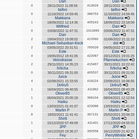
Dan
Dan
0
28/11/2022 11:08:56
413629
28/11/2022 11:08:56
taifoo
taifoo
0
11/10/2022 14:59:45
396753
11/10/2022 14:59:45
Makkana
Makkana
1
18/09/2022 12:14:36
405243
18/09/2022 23:18:09
Wilfried
Dan
0
03/06/2022 11:47:31
1013695
03/06/2022 11:47:31
Dan
Dan
2
19/04/2022 19:08:02
413560
01/06/2022 21:11:10
Michael-Sebastian-Keck
dst
2
03/05/2022 20:31:51
765029
04/05/2022 17:21:38
Este
Este
4
19/05/2012 18:41:05
422087
20/12/2021 19:01:25
Velostrasse
Pfannekuchen
2
29/11/2021 14:35:23
415467
30/11/2021 10:22:42
IVIicha
IVIicha
0
30/11/2021 09:31:00
405537
30/11/2021 09:31:00
Juice
Juice
4
02/08/2021 15:33:55
419224
23/08/2021 16:06:55
1k4ru5
1k4ru5
1
16/04/2021 08:40:55
411962
16/04/2021 08:43:28
Oliver85
Oliver85
1
06/04/2021 20:05:18
368104
08/04/2021 12:12:54
Haiku
Haiku
0
13/03/2021 01:41:07
423088
13/03/2021 01:41:07
Martin P
Martin P
8
18/02/2021 11:41:41
367131
25/02/2021 20:06:33
Shirti
Shirti
1
15/12/2020 07:49:09
411401
17/12/2020 04:55:50
JPP
JPP
1
16/12/2020 19:36:27
350558
16/12/2020 21:42:15
Fey
PerryWinkle