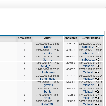
Antworten
Autor
Ansichten
Letzter Beitrag
8
11/08/2018 15:14:31
499976
12/10/2025 17:36:07
Kequ
suboceva
1
19/02/2018 10:52:47
489673
13/09/2025 18:23:41
PeterGe
suboceva
2
12/10/2022 13:01:38
635656
12/09/2025 20:06:51
Sumire
suboceva
3
03/05/2014 20:32:07
280488
18/07/2025 08:24:44
XLM_KCD
Michaelr
2
19/11/2020 21:37:08
666676
17/07/2025 08:57:31
Floriboman
Michaelr
1
21/10/2018 15:55:53
301936
16/07/2025 09:31:04
Ferdi Fuchs
Michaelr
2
02/08/2018 18:38:07
514600
15/07/2025 10:16:50
Pytroxis
Michaelr
5
03/07/2023 16:26:34
514541
14/07/2025 08:45:00
buhtz
Michaelr
3
01/09/2019 21:38:35
731658
12/07/2025 09:22:53
b4mbus
Michaelr
2
18/06/2019 08:41:52
275132
08/07/2025 08:56:19
Budo1208
Michaelr