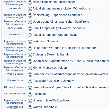
Japanisch-Deutsche
Inschrift auf einem Pinselbecher
Übersetzungen
wadoku.de
Aktualisierung meines lokalen Wörterbuchs
Japanisch-Deutsche
Übersetzung - Japanische Schriftrolle
Übersetzungen
Japanisch-Deutsche
Übersetzung einer japanischen Schriftrolle
Übersetzungen
Kanji-Lexikon
Kanji Lernprojekt (mit Wadoku Verweis)
wadoku.de
Aktualisierung der Weboberfläche
Japanisch-Deutsche
Wakizashi Signatur
Übersetzungen
Japanisch-Deutsche
Hologramm-Werbung im Film Blade Runner 2049
Übersetzungen
Japanisch-Deutsche
Cloisonne Dose mit Signatur
Übersetzungen
Japanisch-Deutsche
Japanische Signatur "made by Kutani Kubikin" auf Kanno
Übersetzungen
Japanisch-Deutsche
Meinen Namen schreiben
Übersetzungen
WadokuTeam
Falscher Pitch-Pattern/Accent-Index bei diversen Wörtern
WadokuTeam
Password Restrictions Unknown
Off-Topic/Sonstiges
Free Software Projekt "Back In Time" sucht Nativspeaker
Off-Topic/Sonstiges
Exekution
Japanisch-Deutsche
Unterschrift auf Fußballtrikot
Übersetzungen
Japanisch auf
Wadoku für Kindle