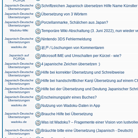
PC/PDA
Japanisch-Deutsche
Schriftzeichen Japanisch übersetzen Hilfe Name Künstler
Übersetzungen
Japanisch-Deutsche
Übersetzung von 3 Wörtern
Übersetzungen
Japanisch-Deutsche
Porzellanmarke, Schälchen aus Japan?
Übersetzungen
Wadoku-Wiki
Temporäre Wiki-Abschaltung (3. Juni 2022), nun wieder v
Japanisch-Deutsche
Nintendo 3DS Fehlermeldung
Übersetzungen
wadoku.de
岩戸 / Löschungen von Kommentaren
Japanisch auf
Microsoft IME und Umschalten per Kürzel - wie?
PC/PDA
Japanisch-Deutsche
4 japanische Zeichen übersetzen :)
Übersetzungen
Japanisch-Deutsche
Hilfe bei korrekter Übersetzung und Schreibweise
Übersetzungen
Japanisch-Deutsche
Hilfe bei handschriftlicher Kanji Übersetzung auf einem 
Übersetzungen
Japanisch-Deutsche
Hilfe bei der Übersetzung und Deutung Japanischer Schri
Übersetzungen
Japanisch-Deutsche
Erscheinungsjahr eines Buches?
Übersetzungen
wadoku.de
Nutzung von Wadoku-Daten in App
Japanisch-Deutsche
Brauche Hilfe bei Übersetzung
Übersetzungen
wadoku.de
Was ist Wadoku? – Fragemente einer Vision von lustvoll
Japanisch-Deutsche
Bräuchte bitte eine Übersetzung (Japanisch - Deutsch)
Übersetzungen