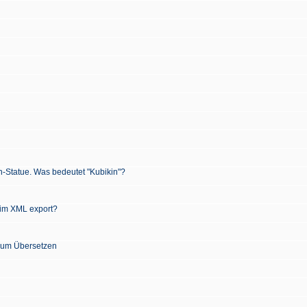
n-Statue. Was bedeutet "Kubikin"?
 im XML export?
 zum Übersetzen