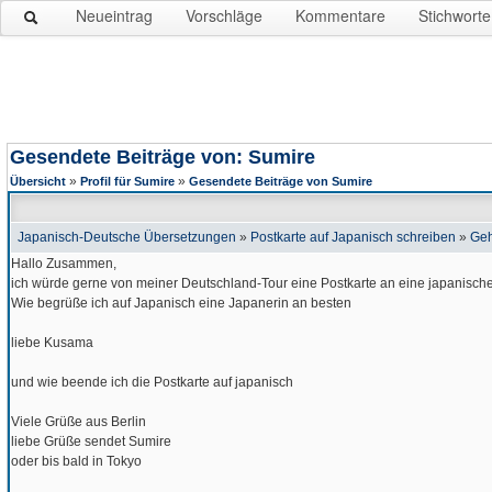
Neueintrag
Vorschläge
Kommentare
Stichworte
Gesendete Beiträge von: Sumire
»
»
Übersicht
Profil für Sumire
Gesendete Beiträge von Sumire
Japanisch-Deutsche Übersetzungen
»
Postkarte auf Japanisch schreiben
»
Geh
Hallo Zusammen,
ich würde gerne von meiner Deutschland-Tour eine Postkarte an eine japanisch
Wie begrüße ich auf Japanisch eine Japanerin an besten
liebe Kusama
und wie beende ich die Postkarte auf japanisch
Viele Grüße aus Berlin
liebe Grüße sendet Sumire
oder bis bald in Tokyo