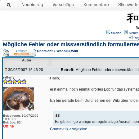
Neueintrag
Vorschläge
Kommentare
Stichworte
W
Suche
Neues
Reg
Mögliche Fehler oder missverständlich formulierte
Übersicht
»
Wadoku-Wiki
Autor
30/05/2007 15:46:20
Betreff:
Mögliche Fehler oder missverständlich
ralferly
Hallo,
erst einmal noch einmal großes Lob für das system
Ich bin gerade beim Durchsehen der Wiki über folge
Beigetreten: 10/07/2006
19:43:01
Es gibt einige wenige unregelmäßige Ausnahmen
Beiträge: 82
Offline
Grammatik->Adjektive