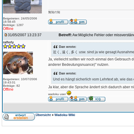
無知の知
Beigetreten: 24/05/2006
16:58:45
Beiträge: 1287
Offline
31/05/2007 13:23:37
Betreff:
Aw:Mögliche Fehler oder missverständ
ralferly
Dan wrote:
近く, 遠く, 多く usw. sind ja wie gesagt Ausnahmen, 
Ja, vielleicht sollten wir noch einmal den Gebrauch d
anderer Bedeutungsnuance)" nutzen.
Dan wrote:
Und es hängt sicherlich vom Lehrtext ab, wie das 
Beigetreten: 10/07/2006
19:43:01
Beiträge: 82
Ja klar, aber die Sprache ändert sich dadurch aber n
Offline
wadoku user
Übersicht
»
Wadoku-Wiki