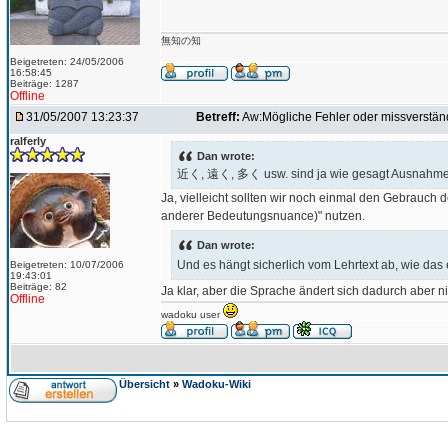
無知の知
Beigetreten: 24/05/2006
16:58:45
Beiträge: 1287
Offline
31/05/2007 13:23:37
Betreff:
Aw:Mögliche Fehler oder missverständ
ralferly
Dan wrote:
近く, 遠く, 多く usw. sind ja wie gesagt Ausnahmen, 
Ja, vielleicht sollten wir noch einmal den Gebrauch d
anderer Bedeutungsnuance)" nutzen.
Dan wrote:
Und es hängt sicherlich vom Lehrtext ab, wie das 
Beigetreten: 10/07/2006
19:43:01
Beiträge: 82
Ja klar, aber die Sprache ändert sich dadurch aber n
Offline
wadoku user
Übersicht
»
Wadoku-Wiki