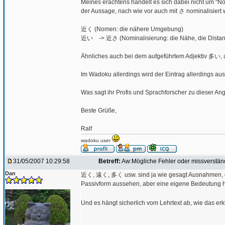
Meines erachtens handelt es sich dabei nicht um "
der Aussage, nach wie vor auch mit さ nominalisiert
近く (Nomen: die nähere Umgebung)
近い -> 近さ (Nominalisierung: die Nähe, die Distanz
Ähnliches auch bei dem aufgeführtem Adjektiv 多い,
Im Wadoku allerdings wird der Eintrag allerdings aus
Was sagt ihr Profis und Sprachforscher zu dieser An
Beste Grüße,
Ralf
wadoku user
31/05/2007 10:29:58
Betreff:
Aw:Mögliche Fehler oder missverständ
Dan
近く, 遠く, 多く usw. sind ja wie gesagt Ausnahmen, das 
Passivform aussehen, aber eine eigene Bedeutung ha
Und es hängt sicherlich vom Lehrtext ab, wie das erk