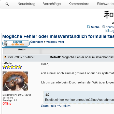
Neueintrag
Vorschläge
Kommentare
Stichworte
W
Suche
Neues
Reg
Mögliche Fehler oder missverständlich formulierte
Übersicht
»
Wadoku-Wiki
Autor
30/05/2007 15:46:20
Betreff:
Mögliche Fehler oder missverständlich
ralferly
Hallo,
erst einmal noch einmal großes Lob für das system
Ich bin gerade beim Durchsehen der Wiki über folge
Beigetreten: 10/07/2006
19:43:01
Es gibt einige wenige unregelmäßige Ausnahmen
Beiträge: 82
Offline
Grammatik->Adjektive