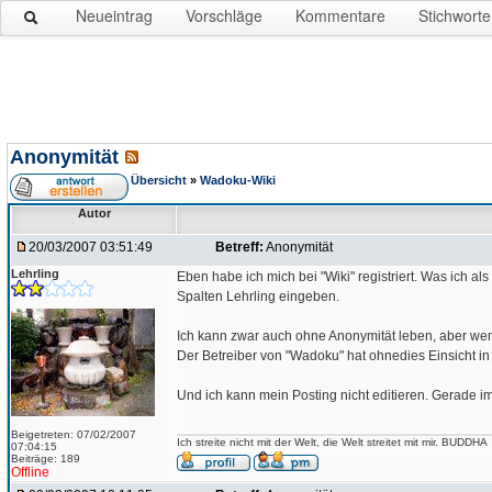
Neueintrag
Vorschläge
Kommentare
Stichworte
Anonymität
Übersicht
»
Wadoku-Wiki
Autor
20/03/2007 03:51:49
Betreff:
Anonymität
Lehrling
Eben habe ich mich bei "Wiki" registriert. Was ich a
Spalten Lehrling eingeben.
Ich kann zwar auch ohne Anonymität leben, aber wen
Der Betreiber von "Wadoku" hat ohnedies Einsicht in
Und ich kann mein Posting nicht editieren. Gerade im
Beigetreten: 07/02/2007
Ich streite nicht mit der Welt, die Welt streitet mit mir. BUDDHA
07:04:15
Beiträge: 189
Offline