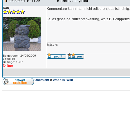
20/03/2007 10:11:35
Betreff:
Anonymität
Dan
Kommentare kann man nicht editieren, das ist richtig.
Ja, es gibt eine Nutzerverwaltung, wo z.B. Gruppen
無知の知
Beigetreten: 24/05/2006
16:58:45
Beiträge: 1287
Offline
Übersicht
»
Wadoku-Wiki