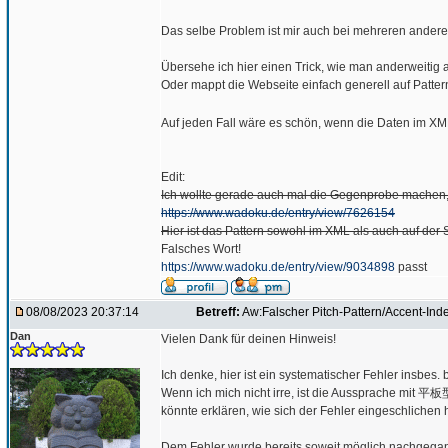
Das selbe Problem ist mir auch bei mehreren andere
Übersehe ich hier einen Trick, wie man anderweitig 
Oder mappt die Webseite einfach generell auf Pattern
Auf jeden Fall wäre es schön, wenn die Daten im XM
Edit:
Ich wollte gerade auch mal die Gegenprobe machen,
https://www.wadoku.de/entry/view/7626154
Hier ist das Pattern sowohl im XML als auch auf der 
Falsches Wort!
https://www.wadoku.de/entry/view/9034898
passt
08/08/2023 20:37:14
Betreff:
Aw:Falscher Pitch-Pattern/Accent-Ind
Dan
Vielen Dank für deinen Hinweis!
Ich denke, hier ist ein systematischer Fehler insbes
Wenn ich mich nicht irre, ist die Aussprache mit 平板型
könnte erklären, wie sich der Fehler eingeschlichen h
Dem Fehler wurde bereits soweit möglich nachgegan