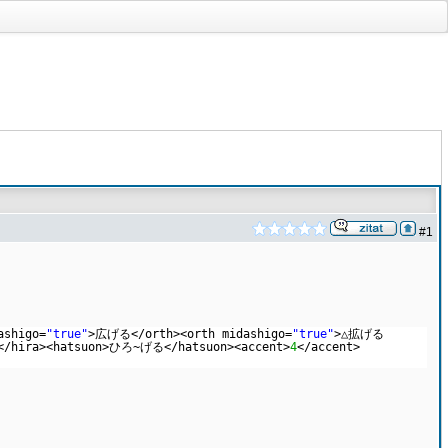
#1
ashigo=
"true"
>広げる</orth><orth midashigo=
"true"
>△拡げる
/hira><hatsuon>ひろ~げる</hatsuon><accent>
4
</accent>