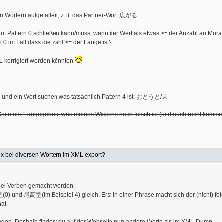
n Wörtern aufgefallen, z.B. das Partner-Wort 広がる.
auf Pattern 0 schließen kann/muss, wenn der Wert als etwas >= der Anzahl an Mora 
 0 im Fall dass die zahl >= der Länge ist?
L korrigiert werden könnten
 und ein Wort suchen was tatsächlich Pattern 4 ist: おとうと/弟
Seite als 1 angegeben, was meines Wissens nach falsch ist (und auch recht komisch
ex bei diversen Wörtern im XML export?
. bei Verben gemacht worden.
(0) und 尾高型(im Beispiel 4) gleich. Erst in einer Phrase macht sich der (nicht) fo
at.
gen. Deshalb findest du auf der Webseite nun andere Werte als im XML-Dump.