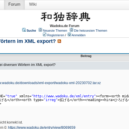
Forum
Wiki
Wadoku.de Forum
Suche
Neueste Themen
Die heissesten Themen
Registrieren
/
Anmelden
Wörtern im XML export?
Beitrag
bei diversen Wörtern im XML export?
ww.wadoku.de/downloads/xml-export/wadoku-xml-20230702.tar.xz
HE=
"true"
xmlns=
"
http://www.wadoku.de/xml/entry
"
><form><orth mid
げる</orth><orth type=
"irreg"
>拡げる</orth><reading><hira>ひろげる<
>
cht korrekt ist.
ern 0:
https://www.wadoku.de/entry/view/8069659