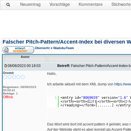
Neueintrag
Vorschläge
Kommentare
Stichworte
Falscher Pitch-Pattern/Accent-Index bei diversen 
Übersicht
»
WadokuTeam
Autor
08/08/2023 00:18:03
Betreff:
Falscher Pitch-Pattern/Accent-Index 
Oromit
Hallo,
Ich arbeite aktuell mit dem XML dump von
https://w
Beigetreten: 08/08/2023
00:09:41
Beiträge: 1
Offline
1
<entry id=
"8069659"
version=
"1.6"
</orth><orth>広げる</orth><orth>ひろ
</reading></form>[.......] </entry
Das Wort wird dort mit accent pattern 4 gelistet, was ni
Auf der Website steht es aber korrekt als Accent Patt