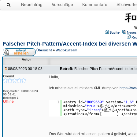
Neueintrag
Vorschläge
Kommentare
Stichworte
W
Suche
Neues
Reg
Falscher Pitch-Pattern/Accent-Index bei diversen 
Übersicht
»
WadokuTeam
Autor
08/08/2023 00:18:03
Betreff:
Falscher Pitch-Pattern/Accent-Index 
Oromit
Hallo,
Ich arbeite aktuell mit dem XML dump von
https://w
Beigetreten: 08/08/2023
00:09:41
Beiträge: 1
Offline
1
<entry id=
"8069659"
version=
"1.6"
midashigo=
"true"
>広げる</orth><orth 
<orth type=
"irreg"
>拡げる</orth><re
</reading></form>[.......] </entry
Das Wort wird dort mit accent pattern 4 gelistet, was ni