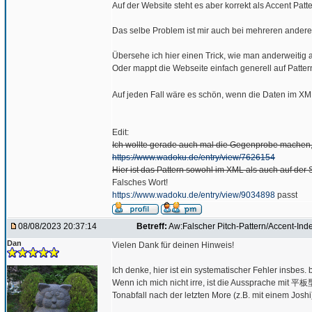
Auf der Website steht es aber korrekt als Accent Patt
Das selbe Problem ist mir auch bei mehreren andere
Übersehe ich hier einen Trick, wie man anderweitig 
Oder mappt die Webseite einfach generell auf Pattern
Auf jeden Fall wäre es schön, wenn die Daten im XM
Edit:
Ich wollte gerade auch mal die Gegenprobe machen,
https://www.wadoku.de/entry/view/7626154
Hier ist das Pattern sowohl im XML als auch auf der 
Falsches Wort!
https://www.wadoku.de/entry/view/9034898
passt
08/08/2023 20:37:14
Betreff:
Aw:Falscher Pitch-Pattern/Accent-Ind
Dan
Vielen Dank für deinen Hinweis!
Ich denke, hier ist ein systematischer Fehler insbes
Wenn ich mich nicht irre, ist die Aussprache mit 平板
Tonabfall nach der letzten More (z.B. mit einem Josh