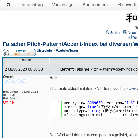
Neueintrag
Vorschläge
Kommentare
Stichworte
W
Suche
Neues
Reg
Falscher Pitch-Pattern/Accent-Index bei diversen 
Übersicht
»
WadokuTeam
Autor
08/08/2023 00:18:03
Betreff:
Falscher Pitch-Pattern/Accent-Index 
Oromit
Hallo,
Ich arbeite aktuell mit dem XML dump von
https://w
Beigetreten: 08/08/2023
00:09:41
Beiträge: 1
Offline
1
<entry id=
"8069659"
version=
"1.6"
midashigo=
"true"
>広げる</orth><orth 
<orth type=
"irreg"
>拡げる</orth><re
</reading></form>[.......] </entry
Das Wort wird dort mit accent pattern 4 gelistet, was ni