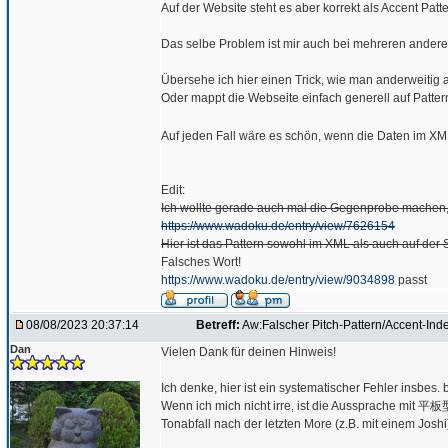
Auf der Website steht es aber korrekt als Accent Patt
Das selbe Problem ist mir auch bei mehreren andere
Übersehe ich hier einen Trick, wie man anderweitig 
Oder mappt die Webseite einfach generell auf Pattern
Auf jeden Fall wäre es schön, wenn die Daten im XM
Edit:
Ich wollte gerade auch mal die Gegenprobe machen,
https://www.wadoku.de/entry/view/7626154
Hier ist das Pattern sowohl im XML als auch auf der 
Falsches Wort!
https://www.wadoku.de/entry/view/9034898
passt
08/08/2023 20:37:14
Betreff:
Aw:Falscher Pitch-Pattern/Accent-Ind
Dan
Vielen Dank für deinen Hinweis!
Ich denke, hier ist ein systematischer Fehler insbes
Wenn ich mich nicht irre, ist die Aussprache mit 平板
Tonabfall nach der letzten More (z.B. mit einem Josh