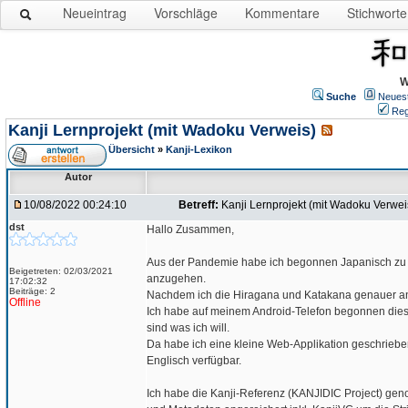
Neueintrag
Vorschläge
Kommentare
Stichworte
W
Suche
Neues
Reg
Kanji Lernprojekt (mit Wadoku Verweis)
Übersicht
»
Kanji-Lexikon
Autor
10/08/2022 00:24:10
Betreff:
Kanji Lernprojekt (mit Wadoku Verwei
dst
Hallo Zusammen,
Aus der Pandemie habe ich begonnen Japanisch zu ler
Beigetreten: 02/03/2021
anzugehen.
17:02:32
Beiträge: 2
Nachdem ich die Hiragana und Katakana genauer ange
Offline
Ich habe auf meinem Android-Telefon begonnen diese
sind was ich will.
Da habe ich eine kleine Web-Applikation geschrieben
Englisch verfügbar.
Ich habe die Kanji-Referenz (KANJIDIC Project) ge