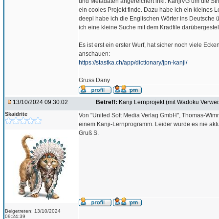
und Metadaten angereichert inkl. KanjiVG um die Str
ein cooles Projekt finde. Dazu habe ich ein kleines L
deepl habe ich die Englischen Wörter ins Deutsche 
ich eine kleine Suche mit dem Kradfile darübergestel
Es ist erst ein erster Wurf, hat sicher noch viele Eck
anschauen:
https://stastka.ch/app/dictionary/jpn-kanji/
Gruss Dany
13/10/2024 09:30:02
Betreff:
Kanji Lernprojekt (mit Wadoku Verwei
Skaidrite
Von "United Soft Media Verlag GmbH", Thomas-Wimm
einem Kanji-Lernprogramm. Leider wurde es nie aktua
Gruß S.
Beigetreten: 13/10/2024
09:24:39