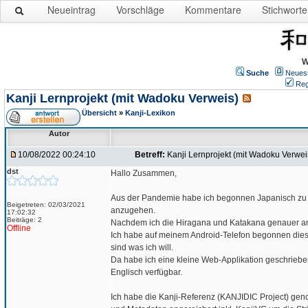
Neueintrag
Vorschläge
Kommentare
Stichworte
W
Suche
Neues
Reg
Kanji Lernprojekt (mit Wadoku Verweis)
Übersicht
»
Kanji-Lexikon
Autor
10/08/2022 00:24:10
Betreff:
Kanji Lernprojekt (mit Wadoku Verwei
dst
Hallo Zusammen,
Aus der Pandemie habe ich begonnen Japanisch zu ler
Beigetreten: 02/03/2021
anzugehen.
17:02:32
Beiträge: 2
Nachdem ich die Hiragana und Katakana genauer ange
Offline
Ich habe auf meinem Android-Telefon begonnen diese
sind was ich will.
Da habe ich eine kleine Web-Applikation geschrieben
Englisch verfügbar.
Ich habe die Kanji-Referenz (KANJIDIC Project) ge