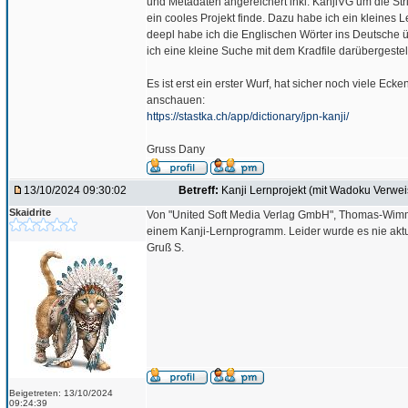
und Metadaten angereichert inkl. KanjiVG um die Str
ein cooles Projekt finde. Dazu habe ich ein kleines L
deepl habe ich die Englischen Wörter ins Deutsche 
ich eine kleine Suche mit dem Kradfile darübergestel
Es ist erst ein erster Wurf, hat sicher noch viele Eck
anschauen:
https://stastka.ch/app/dictionary/jpn-kanji/
Gruss Dany
13/10/2024 09:30:02
Betreff:
Kanji Lernprojekt (mit Wadoku Verwei
Skaidrite
Von "United Soft Media Verlag GmbH", Thomas-Wimm
einem Kanji-Lernprogramm. Leider wurde es nie aktua
Gruß S.
Beigetreten: 13/10/2024
09:24:39