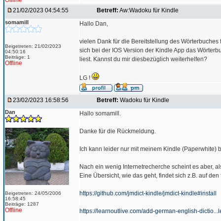
Offline
21/02/2023 04:54:55
Betreff:
Aw:Wadoku für Kindle
somamill
Hallo Dan,
vielen Dank für die Bereitstellung des Wörterbuches
Beigetreten: 21/02/2023
sich bei der IOS Version der Kindle App das Wörterb
04:50:16
Beiträge: 1
liest. Kannst du mir diesbezüglich weiterhelfen?
Offline
LG !
23/02/2023 16:58:56
Betreff:
Wadoku für Kindle
Dan
Hallo somamill.
Danke für die Rückmeldung.
Ich kann leider nur mit meinem Kindle (Paperwhite) 
Nach ein wenig Internetrecherche scheint es aber,
Eine Übersicht, wie das geht, findet sich z.B. auf den
https://github.com/jmdict-kindle/jmdict-kindle#install
Beigetreten: 24/05/2006
16:58:45
Beiträge: 1287
Offline
https://learnoutlive.com/add-german-english-dictio...