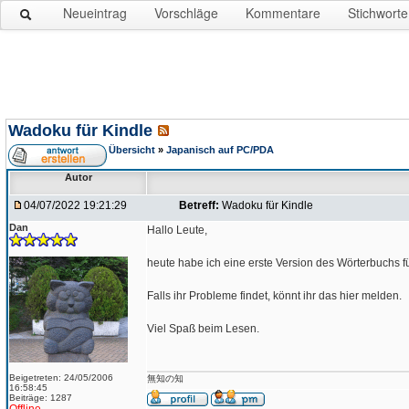
Neueintrag
Vorschläge
Kommentare
Stichworte
Wadoku für Kindle
Übersicht
»
Japanisch auf PC/PDA
Autor
04/07/2022 19:21:29
Betreff:
Wadoku für Kindle
Dan
Hallo Leute,
heute habe ich eine erste Version des Wörterbuchs für 
Falls ihr Probleme findet, könnt ihr das hier melden.
Viel Spaß beim Lesen.
Beigetreten: 24/05/2006
無知の知
16:58:45
Beiträge: 1287