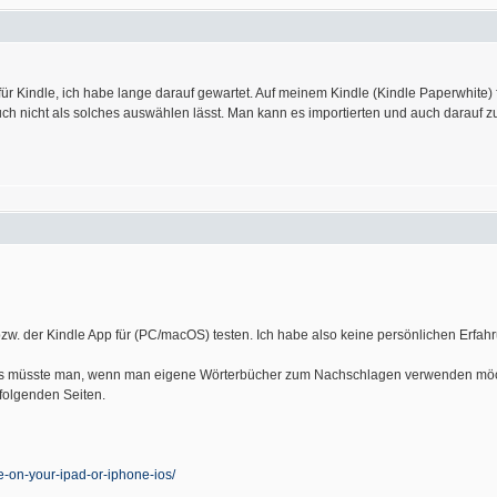
 für Kindle, ich habe lange darauf gewartet. Auf meinem Kindle (Kindle Paperwhite
uch nicht als solches auswählen lässt. Man kann es importierten und auch darauf 
bzw. der Kindle App für (PC/macOS) testen. Ich habe also keine persönlichen Erfa
 als müsste man, wenn man eigene Wörterbücher zum Nachschlagen verwenden möch
 folgenden Seiten.
le-on-your-ipad-or-iphone-ios/