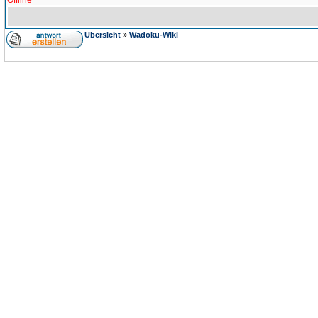
Offline
Übersicht
»
Wadoku-Wiki