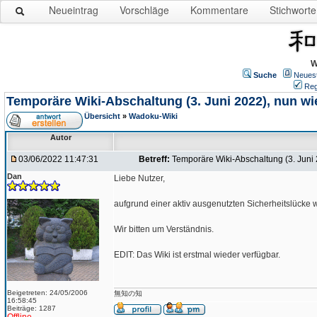
Neueintrag
Vorschläge
Kommentare
Stichworte
W
Suche
Neues
Reg
Temporäre Wiki-Abschaltung (3. Juni 2022), nun wi
Übersicht
»
Wadoku-Wiki
Autor
03/06/2022 11:47:31
Betreff:
Temporäre Wiki-Abschaltung (3. Juni 
Dan
Liebe Nutzer,
aufgrund einer aktiv ausgenutzten Sicherheitslücke 
Wir bitten um Verständnis.
EDIT: Das Wiki ist erstmal wieder verfügbar.
Beigetreten: 24/05/2006
無知の知
16:58:45
Beiträge: 1287