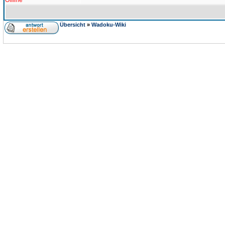
Offline
Übersicht
»
Wadoku-Wiki