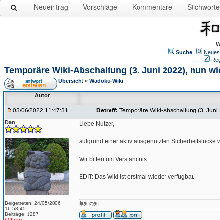
Neueintrag
Vorschläge
Kommentare
Stichworte
W
Suche
Neues
Reg
Temporäre Wiki-Abschaltung (3. Juni 2022), nun wi
Übersicht
»
Wadoku-Wiki
Autor
03/06/2022 11:47:31
Betreff:
Temporäre Wiki-Abschaltung (3. Juni 
Dan
Liebe Nutzer,
aufgrund einer aktiv ausgenutzten Sicherheitslücke 
Wir bitten um Verständnis.
EDIT: Das Wiki ist erstmal wieder verfügbar.
Beigetreten: 24/05/2006
無知の知
16:58:45
Beiträge: 1287