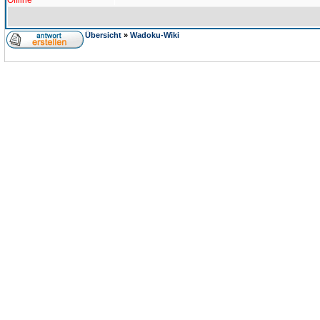
Offline
Übersicht
»
Wadoku-Wiki