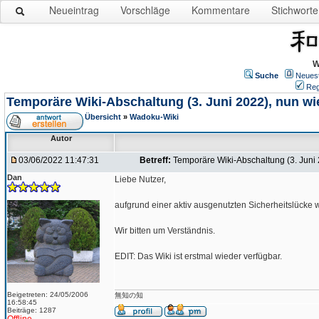
Neueintrag
Vorschläge
Kommentare
Stichworte
W
Suche
Neues
Reg
Temporäre Wiki-Abschaltung (3. Juni 2022), nun wi
Übersicht
»
Wadoku-Wiki
Autor
03/06/2022 11:47:31
Betreff:
Temporäre Wiki-Abschaltung (3. Juni 
Dan
Liebe Nutzer,
aufgrund einer aktiv ausgenutzten Sicherheitslücke 
Wir bitten um Verständnis.
EDIT: Das Wiki ist erstmal wieder verfügbar.
Beigetreten: 24/05/2006
無知の知
16:58:45
Beiträge: 1287