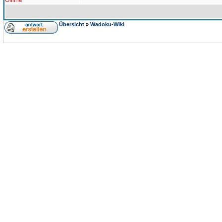
Offline
Übersicht
»
Wadoku-Wiki