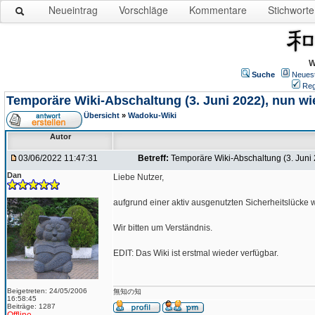
Neueintrag
Vorschläge
Kommentare
Stichworte
W
Suche
Neues
Reg
Temporäre Wiki-Abschaltung (3. Juni 2022), nun wi
Übersicht
»
Wadoku-Wiki
Autor
03/06/2022 11:47:31
Betreff:
Temporäre Wiki-Abschaltung (3. Juni 
Dan
Liebe Nutzer,
aufgrund einer aktiv ausgenutzten Sicherheitslücke 
Wir bitten um Verständnis.
EDIT: Das Wiki ist erstmal wieder verfügbar.
Beigetreten: 24/05/2006
無知の知
16:58:45
Beiträge: 1287