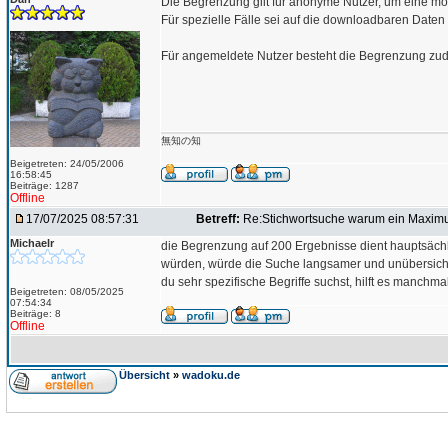
Die Begrenzung gilt für anonyme Nutzer, um eine mö
Für spezielle Fälle sei auf die downloadbaren Daten
Für angemeldete Nutzer besteht die Begrenzung zud
無知の知
Beigetreten: 24/05/2006
16:58:45
Beiträge: 1287
Offline
17/07/2025 08:57:31
Betreff:
Re:Stichwortsuche warum ein Maxim
Michaelr
die Begrenzung auf 200 Ergebnisse dient hauptsächli
würden, würde die Suche langsamer und unübersichtli
du sehr spezifische Begriffe suchst, hilft es manch
Beigetreten: 08/05/2025
07:54:34
Beiträge: 8
Offline
Übersicht
»
wadoku.de