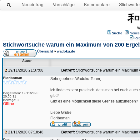
Neueintrag
Vorschläge
Kommentare
Stichworte
W
Suche
Neues
Reg
Stichwortsuche warum ein Maximum von 200 Erge
Übersicht
»
wadoku.de
Autor
19/11/2020 21:37:08
Betreff:
Stichwortsuche warum ein Maximum 
Floriboman
Sehr geehrtes Wadoku-Team,
ich finde es sehr praktisch, dass man bei euch auch
Beigetreten: 19/11/2020
gibt?
20:55:31
Beiträge: 1
Gibt es eine Möglichkeit diese Grenze aufzuheben?
Offline
Liebe Grüße
Floriboman
21/11/2020 07:18:48
Betreff:
Stichwortsuche warum ein Maximum 
Dan