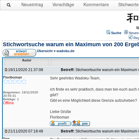
Neueintrag
Vorschläge
Kommentare
Stichworte
W
Suche
Neues
Reg
Stichwortsuche warum ein Maximum von 200 Erge
Übersicht
»
wadoku.de
Autor
19/11/2020 21:37:08
Betreff:
Stichwortsuche warum ein Maximum 
Floriboman
Sehr geehrtes Wadoku-Team,
ich finde es sehr praktisch, dass man bei euch auch
Beigetreten: 19/11/2020
gibt?
20:55:31
Beiträge: 1
Gibt es eine Möglichkeit diese Grenze aufzuheben?
Offline
Liebe Grüße
Floriboman
21/11/2020 07:18:48
Betreff:
Stichwortsuche warum ein Maximum 
Dan