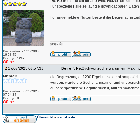
Die Begrenzung gilt für anonyme Nutzer, um eine mö
Für spezielle Fälle sei auf die downloadbaren Daten
Für angemeldete Nutzer besteht die Begrenzung zud
無知の知
Beigetreten: 24/05/2006
16:58:45
Beiträge: 1287
Offline
17/07/2025 08:57:31
Betreff:
Re:Stichwortsuche warum ein Maxim
Michaelr
die Begrenzung auf 200 Ergebnisse dient hauptsächli
würden, würde die Suche langsamer und unübersichtli
du sehr spezifische Begriffe suchst, hilft es manch
Beigetreten: 08/05/2025
07:54:34
Beiträge: 8
Offline
Übersicht
»
wadoku.de