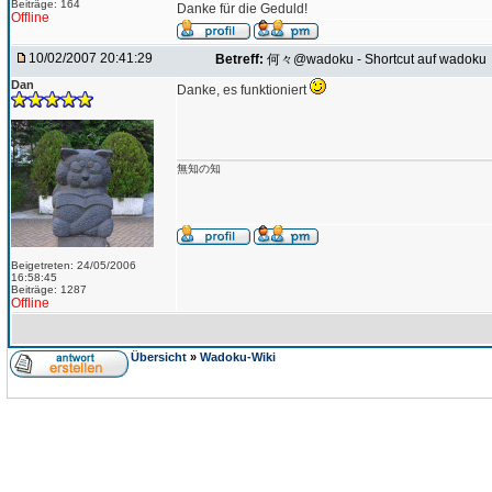
Beiträge: 164
Danke für die Geduld!
Offline
10/02/2007 20:41:29
Betreff:
何々@wadoku - Shortcut auf wadoku
Dan
Danke, es funktioniert
無知の知
Beigetreten: 24/05/2006
16:58:45
Beiträge: 1287
Offline
Übersicht
»
Wadoku-Wiki