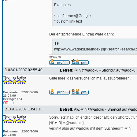
Offline
Examples:
* confluence@Google
* custom link text
Der entsprechende Eintrag wäre dann:
http://www.wadoku.de/index.jsp?search=search&
無知の知
02/01/2007 02:55:40
Betreff:
何々@wadoku - Shortcut auf wadoku
Thomas Latka
Gute Idee, das versuche ich mal auszuprobieren.
Beigetreten: 22/05/2006
23:04:06
Beiträge: 164
Offline
10/02/2007 13:41:13
Betreff:
Aw:何々@wadoku - Shortcut auf wad
Thomas Latka
Sorry, jetzt hab ich endlich geschafft, den Shortcut fü
[何々|何々@wadoku]
verlinkt also auf wadoku mit dem Suchbegriff 何々.
Beigetreten: 22/05/2006
23:04:06