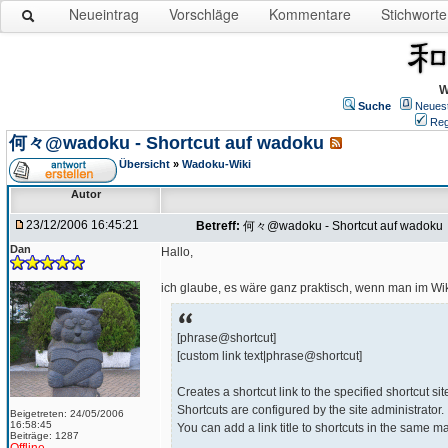
Neueintrag
Vorschläge
Kommentare
Stichworte
W
Suche
Neues
Reg
何々@wadoku - Shortcut auf wadoku
Übersicht
»
Wadoku-Wiki
Autor
23/12/2006 16:45:21
Betreff:
何々@wadoku - Shortcut auf wadoku
Dan
Hallo,
ich glaube, es wäre ganz praktisch, wenn man im Wik
[phrase@shortcut]
[custom link text|phrase@shortcut]
Creates a shortcut link to the specified shortcut sit
Shortcuts are configured by the site administrator.
Beigetreten: 24/05/2006
16:58:45
You can add a link title to shortcuts in the same m
Beiträge: 1287