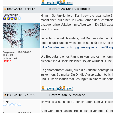
15/08/2018 17:44:12
Betreff:
Aw:Kanji Aussprache
PerryWinkle
Hmmm. So funktionieren Kanji bzw. die japanische Sp
macht eben nur einen Teil vom Lernen der Schriftze
dazugehörige Vokabeln mit. Aber wenn Du Dich ausschli
vorankommst.
Jeder lernt natürlich anders, und Du musst den für D
eine Lesung, und teilweise eben auch für ein Kanji
https://mpi-lingweb.shh.mpg.de/kanji/index.html?kan
Beigetreten: 11/08/2008
11:25:49
Die Bedeutung eines Kanjis zu kennen, kann einem 
Beiträge: 74
Offline
diesen Aspekt ist ein bisschen so, als würdest Du b
Es gehört einfach dazu, auch die Strichreihenfolge 
zu kennen. So merkst Du Dir die Aussprachemöglichke
und Du kannst auch mal Lesungen in einem Dir neue
15/08/2018 17:57:05
Betreff:
Kanji Aussprache
Kequ
ich will es ja auch nicht unterschlagen, kam vllt falsch
Aber wenn jetzt das das Beispielkanji von eben für h