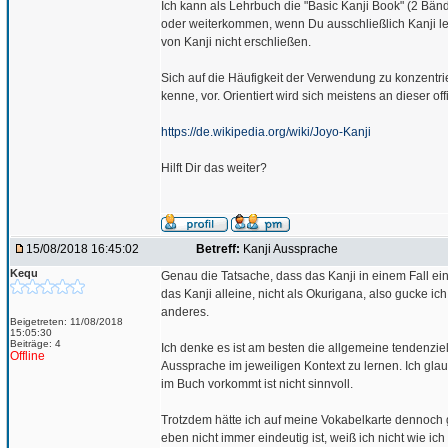
Ich kann als Lehrbuch die "Basic Kanji Book" (2 Bänd
oder weiterkommen, wenn Du ausschließlich Kanji l
von Kanji nicht erschließen.
Sich auf die Häufigkeit der Verwendung zu konzentrie
kenne, vor. Orientiert wird sich meistens an dieser offi
https://de.wikipedia.org/wiki/Joyo-Kanji
Hilft Dir das weiter?
15/08/2018 16:45:02
Betreff:
Kanji Aussprache
Kequ
Genau die Tatsache, dass das Kanji in einem Fall ein
das Kanji alleine, nicht als Okurigana, also gucke 
anderes.
Beigetreten: 11/08/2018
15:05:30
Beiträge: 4
Ich denke es ist am besten die allgemeine tendenzie
Offline
Aussprache im jeweiligen Kontext zu lernen. Ich gla
im Buch vorkommt ist nicht sinnvoll.
Trotzdem hätte ich auf meine Vokabelkarte dennoch 
eben nicht immer eindeutig ist, weiß ich nicht wie ic