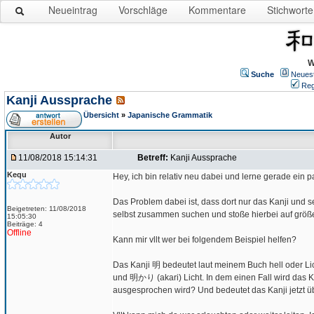
Neueintrag
Vorschläge
Kommentare
Stichworte
W
Suche
Neues
Reg
Kanji Aussprache
Übersicht
»
Japanische Grammatik
Autor
11/08/2018 15:14:31
Betreff:
Kanji Aussprache
Kequ
Hey, ich bin relativ neu dabei und lerne gerade ein
Das Problem dabei ist, dass dort nur das Kanji und 
Beigetreten: 11/08/2018
selbst zusammen suchen und stoße hierbei auf größ
15:05:30
Beiträge: 4
Offline
Kann mir vllt wer bei folgendem Beispiel helfen?
Das Kanji 明 bedeutet laut meinem Buch hell oder Lic
und 明かり (akari) Licht. In dem einen Fall wird das K
ausgesprochen wird? Und bedeutet das Kanji jetzt ü