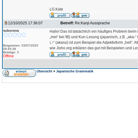
LG Kate
12/10/2025 17:36:07
Betreff:
Re:Kanji Aussprache
suboceva
Hallo! Das ist tatsächlich ein häufiges Problem bei
„mei“ bei 明) und Kun-Lesung (japanisch, z.B. „aka
い“ (akarui) ist zum Beispiel die Adjektivform „hell“
Beigetreten: 03/07/2025
wie Jisho.org erklären das gut mit Beispielen und Le
09:45:39
Beiträge: 3
Offline
Übersicht
»
Japanische Grammatik