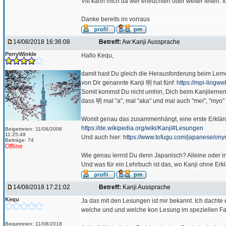
Vllt kann mich da wer erleuchten oder weiter leiten. I
Danke bereits im vorraus
14/08/2018 16:36:08
Betreff:
Aw:Kanji Aussprache
PerryWinkle
Hallo Kequ,
damit hast Du gleich die Herausforderung beim Lern
von Dir genannte Kanji 明 hat fünf:
https://mpi-lingw
Somit kommst Du nicht umhin, Dich beim Kanjilerne
dass 明 mal "a", mal "aka" und mal auch "mei", "myo" 
Womit genau das zusammenhängt, eine erste Erklärun
https://de.wikipedia.org/wiki/Kanji#Lesungen
Beigetreten: 11/08/2008
11:25:49
Und auch hier:
https://www.tofugu.com/japanese/on
Beiträge: 74
Offline
Wie genau lernst Du denn Japanisch? Alleine oder i
Und was für ein Lehrbuch ist das, wo Kanji ohne Erk
14/08/2018 17:21:02
Betreff:
Kanji Aussprache
Kequ
Ja das mit den Lesungen ist mir bekannt. Ich dachte 
welche und und welche kon Lesung im speziellen Fal
Beigetreten: 11/08/2018