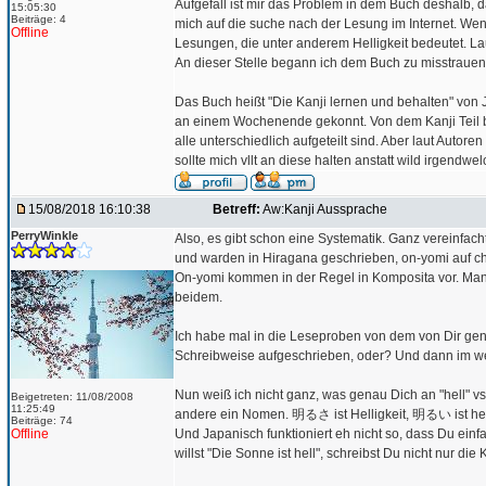
Aufgefall ist mir das Problem in dem Buch deshalb, d
15:05:30
Beiträge: 4
mich auf die suche nach der Lesung im Internet. Wenn
Offline
Lesungen, die unter anderem Helligkeit bedeutet. La
An dieser Stelle begann ich dem Buch zu misstrauen
Das Buch heißt "Die Kanji lernen und behalten" von 
an einem Wochenende gekonnt. Von dem Kanji Teil bin
alle unterschiedlich aufgeteilt sind. Aber laut Autor
sollte mich vllt an diese halten anstatt wild irgendwe
15/08/2018 16:10:38
Betreff:
Aw:Kanji Aussprache
PerryWinkle
Also, es gibt schon eine Systematik. Ganz vereinfac
und warden in Hiragana geschrieben, on-yomi auf c
On-yomi kommen in der Regel in Komposita vor. Man
beidem.
Ich habe mal in die Leseproben von dem von Dir gen
Schreibweise aufgeschrieben, oder? Und dann im w
Nun weiß ich nicht ganz, was genau Dich an "hell" vs. 
Beigetreten: 11/08/2008
11:25:49
andere ein Nomen. 明るさ ist Helligkeit, 明るい ist hell,
Beiträge: 74
Offline
Und Japanisch funktioniert eh nicht so, dass Du einf
willst "Die Sonne ist hell", schreibst Du nicht nur die K