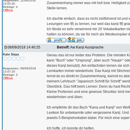
Beigetreten: 11/08/2018
Zusammenhang immer was mit hell bzw. Helligkeit zu 
15:05:30
Beiträge: 4
Stelle lernen.
Offline
Ich dachte einfach, dass es nicht zielführend ist und
Lesungen von 明 zu lernen, nur weil das kanji 明 gra
Ich fände es sehr verwirrend mir 20 Vokabelkart
halten zu können, da sie für mich als Westeuropäer 
08/09/2018 14:40:25
Betreff:
Aw:Kanji Aussprache
Kate Siaya
Genau das ist nur leider das Problem. Die meisten
kann "Buch" oder "Ursprung", aber auch "Haupt-" od
dieses Kanji benutzt). Am einfachsten lernen sie si
Beigetreten: 08/09/2018
Lernkarten immer wiederhole: Das Kanji mit Strichr
13:47:20
Beiträge: 2
lernst du es direkt im Zusammenhang, kannst es aber
Offline
meinem Lehrbuch "Japanisch Schritt für Schritt" wer
Überblick. Das hilft beim Lernen. Denn du hast Rech
Kleine Portionen und eine gewisse Strucktur sind m
wiederholen und üben.
Ich empfehle dir das Buch "Kana und Kanji" von Wolfg
Lexikon für unbekannte oder vergessene Kanji. Und na
jeweils 5 Beispielvokabel dabei. Für mich eine super 
Ich hoffe, ich konnte dir helfen.