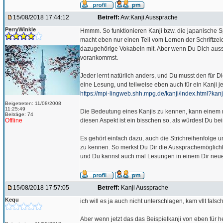
15/08/2018 17:44:12
Betreff:
Aw:Kanji Aussprache
PerryWinkle
Hmmm. So funktionieren Kanji bzw. die japanische Sp
macht eben nur einen Teil vom Lernen der Schriftze
dazugehörige Vokabeln mit. Aber wenn Du Dich ausschli
vorankommst.
Jeder lernt natürlich anders, und Du musst den für D
eine Lesung, und teilweise eben auch für ein Kanji
https://mpi-lingweb.shh.mpg.de/kanji/index.html?kan
Beigetreten: 11/08/2008
11:25:49
Die Bedeutung eines Kanjis zu kennen, kann einem 
Beiträge: 74
Offline
diesen Aspekt ist ein bisschen so, als würdest Du b
Es gehört einfach dazu, auch die Strichreihenfolge 
zu kennen. So merkst Du Dir die Aussprachemöglichke
und Du kannst auch mal Lesungen in einem Dir neue
15/08/2018 17:57:05
Betreff:
Kanji Aussprache
Kequ
ich will es ja auch nicht unterschlagen, kam vllt falsch
Aber wenn jetzt das das Beispielkanji von eben für h