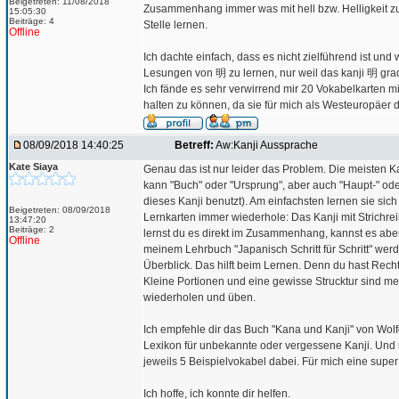
Beigetreten: 11/08/2018
Zusammenhang immer was mit hell bzw. Helligkeit zu 
15:05:30
Beiträge: 4
Stelle lernen.
Offline
Ich dachte einfach, dass es nicht zielführend ist und
Lesungen von 明 zu lernen, nur weil das kanji 明 gra
Ich fände es sehr verwirrend mir 20 Vokabelkart
halten zu können, da sie für mich als Westeuropäer 
08/09/2018 14:40:25
Betreff:
Aw:Kanji Aussprache
Kate Siaya
Genau das ist nur leider das Problem. Die meisten
kann "Buch" oder "Ursprung", aber auch "Haupt-" od
dieses Kanji benutzt). Am einfachsten lernen sie si
Beigetreten: 08/09/2018
Lernkarten immer wiederhole: Das Kanji mit Strichr
13:47:20
Beiträge: 2
lernst du es direkt im Zusammenhang, kannst es aber
Offline
meinem Lehrbuch "Japanisch Schritt für Schritt" wer
Überblick. Das hilft beim Lernen. Denn du hast Rech
Kleine Portionen und eine gewisse Strucktur sind m
wiederholen und üben.
Ich empfehle dir das Buch "Kana und Kanji" von Wolfg
Lexikon für unbekannte oder vergessene Kanji. Und na
jeweils 5 Beispielvokabel dabei. Für mich eine super 
Ich hoffe, ich konnte dir helfen.