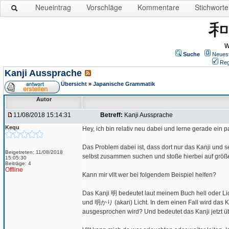
Neueintrag
Vorschläge
Kommentare
Stichworte
W
Suche
Neues
Reg
Kanji Aussprache
Übersicht
»
Japanische Grammatik
Autor
11/08/2018 15:14:31
Betreff:
Kanji Aussprache
Kequ
Hey, ich bin relativ neu dabei und lerne gerade ein
Das Problem dabei ist, dass dort nur das Kanji und 
Beigetreten: 11/08/2018
selbst zusammen suchen und stoße hierbei auf größ
15:05:30
Beiträge: 4
Offline
Kann mir vllt wer bei folgendem Beispiel helfen?
Das Kanji 明 bedeutet laut meinem Buch hell oder Lic
und 明かり (akari) Licht. In dem einen Fall wird das K
ausgesprochen wird? Und bedeutet das Kanji jetzt ü