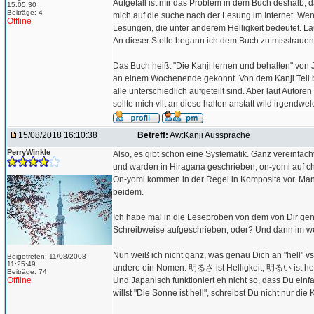
Aufgefall ist mir das Problem in dem Buch deshalb, d
15:05:30
Beiträge: 4
mich auf die suche nach der Lesung im Internet. Wenn
Offline
Lesungen, die unter anderem Helligkeit bedeutet. La
An dieser Stelle begann ich dem Buch zu misstrauen
Das Buch heißt "Die Kanji lernen und behalten" von 
an einem Wochenende gekonnt. Von dem Kanji Teil bin
alle unterschiedlich aufgeteilt sind. Aber laut Autor
sollte mich vllt an diese halten anstatt wild irgendwe
15/08/2018 16:10:38
Betreff:
Aw:Kanji Aussprache
PerryWinkle
Also, es gibt schon eine Systematik. Ganz vereinfac
und warden in Hiragana geschrieben, on-yomi auf c
On-yomi kommen in der Regel in Komposita vor. Man
beidem.
Ich habe mal in die Leseproben von dem von Dir gen
Schreibweise aufgeschrieben, oder? Und dann im w
Nun weiß ich nicht ganz, was genau Dich an "hell" vs. 
Beigetreten: 11/08/2008
11:25:49
andere ein Nomen. 明るさ ist Helligkeit, 明るい ist hell,
Beiträge: 74
Offline
Und Japanisch funktioniert eh nicht so, dass Du einf
willst "Die Sonne ist hell", schreibst Du nicht nur die K