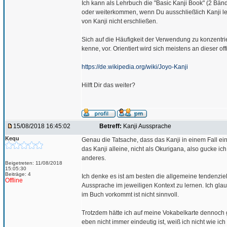
Ich kann als Lehrbuch die "Basic Kanji Book" (2 Bänd
oder weiterkommen, wenn Du ausschließlich Kanji l
von Kanji nicht erschließen.
Sich auf die Häufigkeit der Verwendung zu konzentrie
kenne, vor. Orientiert wird sich meistens an dieser offi
https://de.wikipedia.org/wiki/Joyo-Kanji
Hilft Dir das weiter?
15/08/2018 16:45:02
Betreff:
Kanji Aussprache
Kequ
Genau die Tatsache, dass das Kanji in einem Fall ein
das Kanji alleine, nicht als Okurigana, also gucke 
anderes.
Beigetreten: 11/08/2018
15:05:30
Beiträge: 4
Ich denke es ist am besten die allgemeine tendenzie
Offline
Aussprache im jeweiligen Kontext zu lernen. Ich gla
im Buch vorkommt ist nicht sinnvoll.
Trotzdem hätte ich auf meine Vokabelkarte dennoch 
eben nicht immer eindeutig ist, weiß ich nicht wie ic