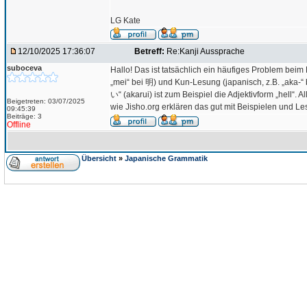
LG Kate
12/10/2025 17:36:07
Betreff:
Re:Kanji Aussprache
suboceva
Hallo! Das ist tatsächlich ein häufiges Problem bei
„mei“ bei 明) und Kun-Lesung (japanisch, z.B. „aka
い“ (akarui) ist zum Beispiel die Adjektivform „hell“
Beigetreten: 03/07/2025
wie Jisho.org erklären das gut mit Beispielen und Le
09:45:39
Beiträge: 3
Offline
Übersicht
»
Japanische Grammatik