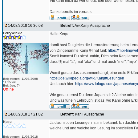
Vllt kann mich da wer erleuchten oder weiter leiten. I
Danke bereits im vorraus
14/08/2018 16:36:08
Betreff:
Aw:Kanji Aussprache
PerryWinkle
Hallo Kequ,
damit hast Du gleich die Herausforderung beim Lern
von Dir genannte Kanji 明 hat fünf:
https://mpi-lingw
Somit kommst Du nicht umhin, Dich beim Kanjilerne
dass 明 mal "a", mal "aka" und mal auch "mei", "myo" 
Womit genau das zusammenhängt, eine erste Erklärun
https://de.wikipedia.org/wiki/Kanji#Lesungen
Beigetreten: 11/08/2008
11:25:49
Und auch hier:
https://www.tofugu.com/japanese/on
Beiträge: 74
Offline
Wie genau lernst Du denn Japanisch? Alleine oder i
Und was für ein Lehrbuch ist das, wo Kanji ohne Erk
14/08/2018 17:21:02
Betreff:
Kanji Aussprache
Kequ
Ja das mit den Lesungen ist mir bekannt. Ich dachte 
welche und und welche kon Lesung im speziellen Fal
Beigetreten: 11/08/2018