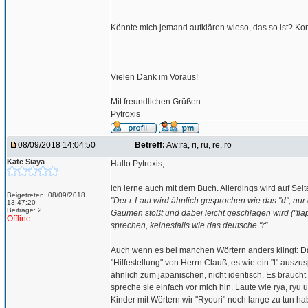
Könnte mich jemand aufklären wieso, das so ist? Konnt
Vielen Dank im Voraus!
Mit freundlichen Grüßen
Pytroxis
08/09/2018 14:04:50
Betreff:
Aw:ra, ri, ru, re, ro
Kate Siaya
Hallo Pytroxis,
ich lerne auch mit dem Buch. Allerdings wird auf Seit
Beigetreten: 08/09/2018
"Der r-Laut wird ähnlich gesprochen wie das "d", nu
13:47:20
Beiträge: 2
Gaumen stößt und dabei leicht geschlagen wird ("flapp
Offline
sprechen, keinesfalls wie das deutsche "r".
Auch wenn es bei manchen Wörtern anders klingt: D
"Hilfestellung" von Herrn Clauß, es wie ein "l" ausz
ähnlich zum japanischen, nicht identisch. Es brauc
spreche sie einfach vor mich hin. Laute wie rya, ryu
Kinder mit Wörtern wir "Ryouri" noch lange zu tun hab