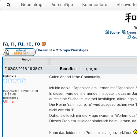
Neueintrag
Vorschläge
Kommentare
Stichworte
W
Suche
Neues
Reg
ra, ri, ru, re, ro
Übersicht
»
Off-Topic/Sonstiges
Autor
02/08/2018 18:38:07
Betreff:
ra, ri, ru, re, ro
Pytroxis
Guten Abend liebe Community,
ich bin derzeit Japanisch am Lernen mit "Japanisch Sch
Beigetreten: 02/08/2018
In diesem wird dem lernenden mit geteilt, dass im Japan
18:27:48
Beiträge: 1
durch eine Suche im Internet bestätigen, allerdings b
Offline
Die Reihe "ra, ri, ru, re, ro" wird ausgesprochen wie 
nicht wie ein "l".
Daher stelle ich mir die Frage warum in Wörtern das "r
Dieses Problem ist leider hinderlich beim Lernen, 
Kann das leider mein Problem nicht ganz erklären