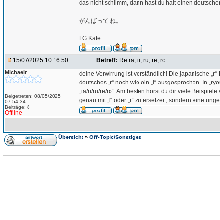
das nicht schlimm, dann hast du halt einen deutschen
がんばって ね。
LG Kate
15/07/2025 10:16:50
Betreff:
Re:ra, ri, ru, re, ro
Michaelr
deine Verwirrung ist verständlich! Die japanische „r“-
deutsches „r“ noch wie ein „l“ ausgesprochen. In „ryo
„ra/ri/ru/re/ro“. Am besten hörst du dir viele Beispiel
Beigetreten: 08/05/2025
genau mit „l“ oder „r“ zu ersetzen, sondern eine ung
07:54:34
Beiträge: 8
Offline
Übersicht
»
Off-Topic/Sonstiges