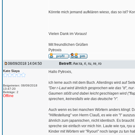
Könnte mich jemand aufklären wieso, das so ist? Konnt
Vielen Dank im Voraus!
Mit freundlichen Grüßen
Pytroxis
08/09/2018 14:04:50
Betreff:
Aw:ra, ri, ru, re, ro
Kate Siaya
Hallo Pytroxis,
ich lerne auch mit dem Buch. Allerdings wird auf Seit
Beigetreten: 08/09/2018
"Der r-Laut wird ähnlich gesprochen wie das "d", nu
13:47:20
Beiträge: 2
Gaumen stößt und dabei leicht geschlagen wird ("flapp
Offline
sprechen, keinesfalls wie das deutsche "r".
Auch wenn es bei manchen Wörtern anders klingt: D
"Hilfestellung" von Herrn Clauß, es wie ein "l" ausz
ähnlich zum japanischen, nicht identisch. Es brauc
spreche sie einfach vor mich hin. Laute wie rya, ryu
Kinder mit Wörtern wir "Ryouri" noch lange zu tun hab