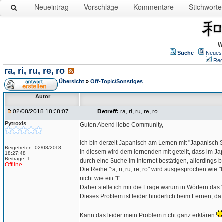
Neueintrag
Vorschläge
Kommentare
Stichworte
W
Suche
Neues
Reg
ra, ri, ru, re, ro
Übersicht
»
Off-Topic/Sonstiges
Autor
02/08/2018 18:38:07
Betreff:
ra, ri, ru, re, ro
Pytroxis
Guten Abend liebe Community,
ich bin derzeit Japanisch am Lernen mit "Japanisch Sch
Beigetreten: 02/08/2018
In diesem wird dem lernenden mit geteilt, dass im Japan
18:27:48
Beiträge: 1
durch eine Suche im Internet bestätigen, allerdings b
Offline
Die Reihe "ra, ri, ru, re, ro" wird ausgesprochen wie 
nicht wie ein "l".
Daher stelle ich mir die Frage warum in Wörtern das "r
Dieses Problem ist leider hinderlich beim Lernen, 
Kann das leider mein Problem nicht ganz erklären