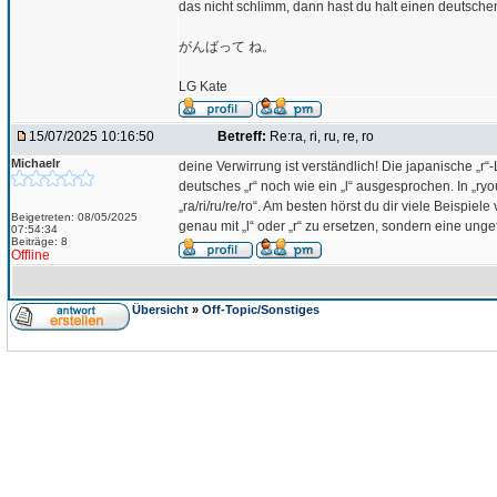
das nicht schlimm, dann hast du halt einen deutschen
がんばって ね。
LG Kate
15/07/2025 10:16:50
Betreff:
Re:ra, ri, ru, re, ro
Michaelr
deine Verwirrung ist verständlich! Die japanische „r“-
deutsches „r“ noch wie ein „l“ ausgesprochen. In „ryo
„ra/ri/ru/re/ro“. Am besten hörst du dir viele Beispiel
Beigetreten: 08/05/2025
genau mit „l“ oder „r“ zu ersetzen, sondern eine ung
07:54:34
Beiträge: 8
Offline
Übersicht
»
Off-Topic/Sonstiges