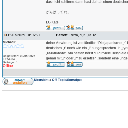
das nicht schlimm, dann hast du halt einen deutschen
がんばって ね。
LG Kate
15/07/2025 10:16:50
Betreff:
Re:ra, ri, ru, re, ro
Michaelr
deine Verwirrung ist verständlich! Die japanische „r“-
deutsches „r“ noch wie ein „l“ ausgesprochen. In „ryo
„ra/ri/ru/re/ro“. Am besten hörst du dir viele Beispiel
Beigetreten: 08/05/2025
genau mit „l“ oder „r“ zu ersetzen, sondern eine ung
07:54:34
Beiträge: 8
Offline
Übersicht
»
Off-Topic/Sonstiges