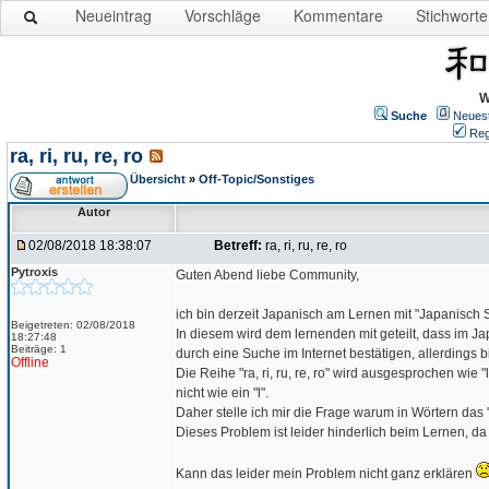
Neueintrag
Vorschläge
Kommentare
Stichworte
W
Suche
Neues
Reg
ra, ri, ru, re, ro
Übersicht
»
Off-Topic/Sonstiges
Autor
02/08/2018 18:38:07
Betreff:
ra, ri, ru, re, ro
Pytroxis
Guten Abend liebe Community,
ich bin derzeit Japanisch am Lernen mit "Japanisch Sch
Beigetreten: 02/08/2018
In diesem wird dem lernenden mit geteilt, dass im Japan
18:27:48
Beiträge: 1
durch eine Suche im Internet bestätigen, allerdings b
Offline
Die Reihe "ra, ri, ru, re, ro" wird ausgesprochen wie 
nicht wie ein "l".
Daher stelle ich mir die Frage warum in Wörtern das "r
Dieses Problem ist leider hinderlich beim Lernen, 
Kann das leider mein Problem nicht ganz erklären