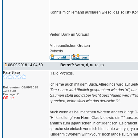
Könnte mich jemand aufklären wieso, das so ist? Konnt
Vielen Dank im Voraus!
Mit freundlichen Grüßen
Pytroxis
08/09/2018 14:04:50
Betreff:
Aw:ra, ri, ru, re, ro
Kate Siaya
Hallo Pytroxis,
ich lerne auch mit dem Buch. Allerdings wird auf Seit
Beigetreten: 08/09/2018
"Der r-Laut wird ähnlich gesprochen wie das "d", nu
13:47:20
Beiträge: 2
Gaumen stößt und dabei leicht geschlagen wird ("flapp
Offline
sprechen, keinesfalls wie das deutsche "r".
Auch wenn es bei manchen Wörtern anders klingt: D
"Hilfestellung" von Herrn Clauß, es wie ein "l" ausz
ähnlich zum japanischen, nicht identisch. Es brauc
spreche sie einfach vor mich hin. Laute wie rya, ryu
Kinder mit Wörtern wir "Ryouri" noch lange zu tun hab