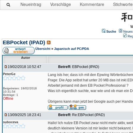
Neueintrag
Vorschläge
Kommentare
Stichworte
W
Suche
Neues
Reg
EBPocket (IPAD)
Übersicht
»
Japanisch auf PC/PDA
Autor
19/02/2018 10:52:47
Betreff:
EBPocket (IPAD)
PeterGe
Lang ists her, dass ich mit den Epwing Wörterbüchern
Frage: Die App selbst hat unter 20 MB das ist inkl.E
Arbeitet jemand mit dem EB Pocket Professional ?
Beigetreten: 19/02/2018
Was ich eigentlich suchte, war wie und ob man ein 
10:31:54
Beiträge: 1
Offline
Übrigens kann man jetzt bei Google auch per Handsc
13/09/2025 18:23:41
Betreff:
Re:EBPocket (IPAD)
suboceva
Hallo! Ich nutze EB Pocket zwar nicht mehr aktiv, w
deutlich kleinere Version ist mir leider nicht bekan