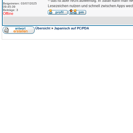
– das ist aber recht aufwendig. In Safari kann man Wö
Beigetreten: 03/07/2025
Lesezeichen nutzen und schnell zwischen Apps wec
09:45:39
Beiträge: 3
Offline
Übersicht
»
Japanisch auf PC/PDA