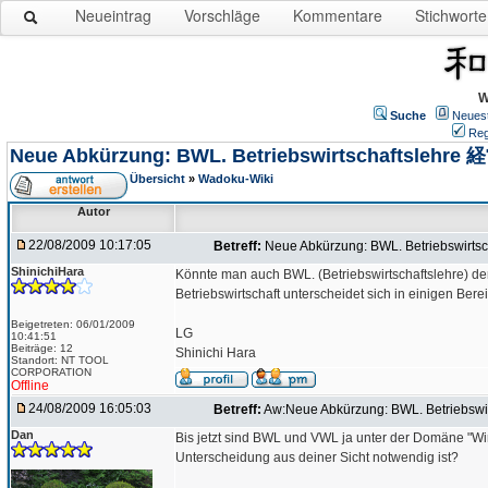
Neueintrag
Vorschläge
Kommentare
Stichworte
W
Suche
Neues
Reg
Neue Abkürzung: BWL. Betriebswirtschaftsleh
Übersicht
»
Wadoku-Wiki
Autor
22/08/2009 10:17:05
Betreff:
Neue Abkürzung: BWL. Betriebswir
ShinichiHara
Könnte man auch BWL. (Betriebswirtschaftslehre) d
Betriebswirtschaft unterscheidet sich in einigen Bere
Beigetreten: 06/01/2009
LG
10:41:51
Beiträge: 12
Shinichi Hara
Standort: NT TOOL
CORPORATION
Offline
24/08/2009 16:05:03
Betreff:
Aw:Neue Abkürzung: BWL. Betriebs
Dan
Bis jetzt sind BWL und VWL ja unter der Domäne "Wirt
Unterscheidung aus deiner Sicht notwendig ist?