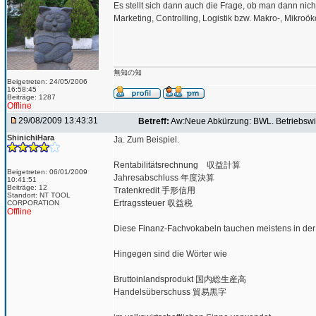
Es stellt sich dann auch die Frage, ob man dann nic
Marketing, Controlling, Logistik bzw. Makro-, Mikroö
無知の知
Beigetreten: 24/05/2006
16:58:45
Beiträge: 1287
Offline
29/08/2009 13:43:31
Betreff:
Aw:Neue Abkürzung: BWL. Betriebs
ShinichiHara
Ja. Zum Beispiel.
Rentabilitätsrechnung 収益計算
Beigetreten: 06/01/2009
Jahresabschluss 年度決算
10:41:51
Beiträge: 12
Tratenkredit 手形信用
Standort: NT TOOL
Ertragssteuer 収益税
CORPORATION
Offline
Diese Finanz-Fachvokabeln tauchen meistens in der 
Hingegen sind die Wörter wie
Bruttoinlandsprodukt 国内総生産高
Handelsüberschuss 貿易黒字