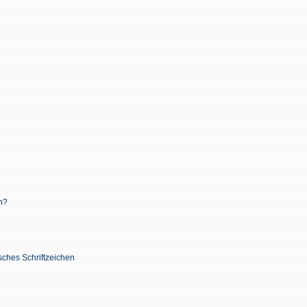
n?
sches Schriftzeichen