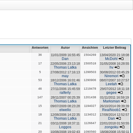
Antworten
Autor
Ansichten
Letzter Beitrag
36
11/01/2009 16:55:45
1504269
13/04/2020 21:18:08
Dan
McDohl
17
22/05/2006 23:13:18
1500518
31/05/2008 16:28:55
Thomas Latka
hv
5
27/08/2012 17:16:13
1299503
30/08/2012 03:45:29
may
Niremori
53
18/12/2006 16:01:46
1290906
08/07/2007 10:27:57
Thomas Latka
Leetah
46
27/11/2006 15:45:59
1219478
29/07/2012 18:11:18
ralferly
gegee
147
28/11/2007 00:25:39
1201438
01/11/2011 16:59:19
Thomas Latka
Marksman
15
09/07/2009 08:23:28
1194027
26/10/2014 09:39:39
elwello
RealNoob1
18
12/08/2006 14:22:35
1134012
17/08/2014 12:52:57
Thomas Latka
Dan
21
03/11/2008 18:37:11
1126647
22/01/2018 01:50:55
Loggos
zongoku
20
10/08/2008 19:02:43
1090560
18/08/2008 15:50:11