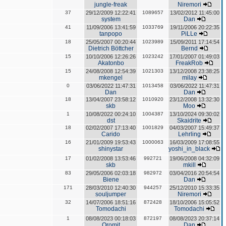
jungle-freak
Niremori
37
29/12/2009 12:22:41
1089657
13/02/2012 11:45:00
system
Dan
41
11/09/2006 13:41:59
1033769
19/11/2006 20:22:35
tanpopo
PiLLe
18
25/05/2007 00:20:44
1023989
15/09/2011 17:14:54
Dietrich Böttcher
Bernd
15
10/10/2006 12:26:26
1023242
17/01/2007 01:49:03
Akatonbo
FreakRob
15
24/08/2008 12:54:39
1021303
13/12/2008 23:38:25
mkengel
milay
0
03/06/2022 11:47:31
1013458
03/06/2022 11:47:31
Dan
Dan
18
13/04/2007 23:58:12
1010920
23/12/2008 13:32:30
skb
Moo
1
10/08/2022 00:24:10
1004387
13/10/2024 09:30:02
dst
Skaidrite
18
02/02/2007 17:13:40
1001829
04/03/2007 15:49:37
Carido
Lehrling
16
21/01/2009 19:53:43
1000063
16/03/2009 17:08:55
shinystar
yoshi_in_black
17
01/02/2008 13:53:46
992721
19/06/2008 04:32:09
skb
mkill
83
29/05/2006 02:03:18
982972
03/04/2016 20:54:54
Biene
Dan
171
28/03/2010 12:40:30
944257
25/12/2010 15:33:35
souljumper
Niremori
32
14/07/2006 18:51:16
872428
18/10/2006 15:05:52
Tomodachi
Tomodachi
1
08/08/2023 00:18:03
872197
08/08/2023 20:37:14
Oromit
Dan