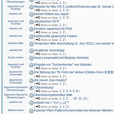
Übersetzungen
1
2
[
Gehe zu Seite:
,
]
Japanisch auf
Wadoku für Mac OS X Lexikon/Dictionary.app (9. Januar 
PC/PDA
1
2
3
[
Gehe zu Seite:
,
,
]
wadoku.de
kleines Rätsel aus Japan
1
2
3
[
Gehe zu Seite:
,
,
]
Japanisch auf
Japanisches OCR
PC/PDA
1
2
[
Gehe zu Seite:
,
]
wadoku.de
Deutsch-Japanisch für PDA
1
2
[
Gehe zu Seite:
,
]
wadoku.de
traditionelle japanische Farben
1
2
[
Gehe zu Seite:
,
]
Wadoku-Wiki
Temporäre Wiki-Abschaltung (3. Juni 2022), nun wieder v
wadoku.de
inhaltliche Vorschläge
1
2
[
Gehe zu Seite:
,
]
Kanji-Lexikon
Kanji Lernprojekt (mit Wadoku Verweis)
Japanisch auf
Eingabe ins "Suchenfenster" von Wadoku
PC/PDA
1
2
[
Gehe zu Seite:
,
]
Japanische
Die Bildung der TE-Form der Verben (Ombin-Form 音便形
Grammatik
1
2
[
Gehe zu Seite:
,
]
Japanische
die neuen Joyo-Kanjis?
Grammatik
1
2
[
Gehe zu Seite:
,
]
Japanisch-Deutsche
"Übersetzung"
Übersetzungen
1
2
3
4
5
6
[
Gehe zu Seite:
,
,
,
,
,
]
Japanisch-Deutsche
Übersetzungskorrektur bitte
Übersetzungen
1
2
3
10
11
12
[
Gehe zu Seite:
,
,
...
,
,
]
wadoku.de
watashi wa = "わたしは"?
1
2
3
[
Gehe zu Seite:
,
,
]
WadokuTeam
Falscher Pitch-Pattern/Accent-Index bei diversen Wörtern