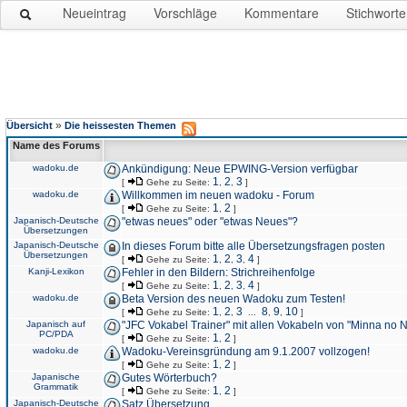
Neueintrag
Vorschläge
Kommentare
Stichworte
»
Übersicht
Die heissesten Themen
Name des Forums
wadoku.de
Ankündigung: Neue EPWING-Version verfügbar
1
2
3
[
Gehe zu Seite:
,
,
]
wadoku.de
Willkommen im neuen wadoku - Forum
1
2
[
Gehe zu Seite:
,
]
Japanisch-Deutsche
"etwas neues" oder "etwas Neues"?
Übersetzungen
Japanisch-Deutsche
In dieses Forum bitte alle Übersetzungsfragen posten
Übersetzungen
1
2
3
4
[
Gehe zu Seite:
,
,
,
]
Kanji-Lexikon
Fehler in den Bildern: Strichreihenfolge
1
2
3
4
[
Gehe zu Seite:
,
,
,
]
wadoku.de
Beta Version des neuen Wadoku zum Testen!
1
2
3
8
9
10
[
Gehe zu Seite:
,
,
...
,
,
]
Japanisch auf
"JFC Vokabel Trainer" mit allen Vokabeln von "Minna no 
PC/PDA
1
2
[
Gehe zu Seite:
,
]
wadoku.de
Wadoku-Vereinsgründung am 9.1.2007 vollzogen!
1
2
[
Gehe zu Seite:
,
]
Japanische
Gutes Wörterbuch?
Grammatik
1
2
[
Gehe zu Seite:
,
]
Japanisch-Deutsche
Satz Übersetzung