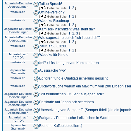
Japanisch-Deutsche
Tattoo Spruch!
Übersetzungen
1
2
[
Gehe zu Seite:
,
]
wadoku.de
Offline-Version?
1
2
[
Gehe zu Seite:
,
]
wadoku.de
Wadoku Roadmap
1
2
[
Gehe zu Seite:
,
]
Japanisch-Deutsche
Kamisori-Inschriften: Was steht da?
Übersetzungen
1
2
3
[
Gehe zu Seite:
,
,
]
Japanisch-Deutsche
Wie sage/schreibe ich "Ich liebe dich"?
Übersetzungen
1
2
[
Gehe zu Seite:
,
]
wadoku.de
Zaurus SL C3200
1
2
[
Gehe zu Seite:
,
]
Japanisch auf
Wadoku für Kindle
PC/PDA
wadoku.de
岩戸 / Löschungen von Kommentaren
Japanische
Aussprache "wo"
Grammatik
wadoku.de
Editoren für die Qualitätssicherung gesucht
wadoku.de
Stichwortsuche warum ein Maximum von 200 Ergebnisse
Japanisch-Deutsche
"Mit freundlichen Grüßen" auf japanisch?
Übersetzungen
Japanisch-Deutsche
Postkarte auf Japanisch schreiben
Übersetzungen
Japanisch-Deutsche
Übersetzung von Semper Fi (Semper fidelis) in ein japani
Übersetzungen
Japanisch auf
Furigana / Phonetische Leitzeichen in Word
PC/PDA
Japanische
Bier und Kaffee bestellen :)
Grammatik