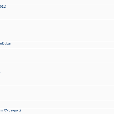
2011)
erfügbar
)
 im XML export?