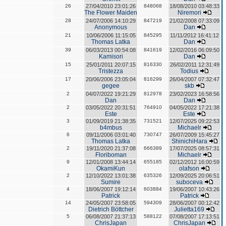
26
27/04/2010 23:01:26
848068
18/08/2010 03:48:33
The Flower Maiden
Niremori
28
24/07/2006 14:10:29
847219
21/02/2008 07:33:09
Anonymous
Dan
21
10/06/2006 11:15:05
845295
11/11/2012 16:41:12
Thomas Latka
Dan
39
06/03/2013 00:54:08
841619
12/02/2016 06:09:50
Kamisori
Dan
15
25/01/2011 20:07:15
816330
26/02/2011 12:31:49
Tristezza
Todius
17
20/06/2006 23:05:04
816299
26/04/2007 07:32:47
gegee
skb
2
04/07/2022 19:21:29
812978
23/02/2023 16:58:56
Dan
Dan
2
03/05/2022 20:31:51
764910
04/05/2022 17:21:38
Este
Este
3
01/09/2019 21:38:35
731521
12/07/2025 09:22:53
b4mbus
Michaelr
6
09/11/2006 03:01:40
730747
26/07/2009 15:45:27
Thomas Latka
ShinichiHara
2
19/11/2020 21:37:08
666389
17/07/2025 08:57:31
Floriboman
Michaelr
9
12/01/2008 13:44:14
655185
02/12/2012 16:00:59
OkamiKun
olafson
2
12/10/2022 13:01:38
635326
12/09/2025 20:06:51
Sumire
suboceva
4
18/06/2007 19:12:14
603884
19/06/2007 10:43:26
Patrick
Patrick
14
24/05/2007 23:58:05
594309
28/06/2007 00:12:42
Dietrich Böttcher
Julietta169
5
06/08/2007 21:37:13
588122
07/08/2007 17:13:51
ChrisJapan
ChrisJapan