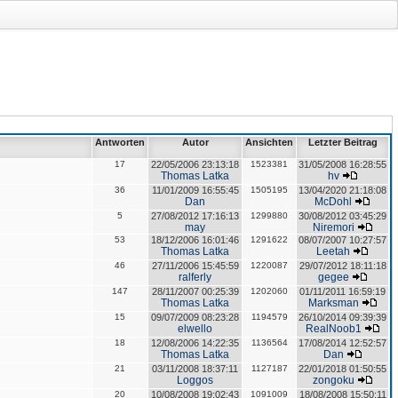
Antworten
Autor
Ansichten
Letzter Beitrag
17
22/05/2006 23:13:18
1523381
31/05/2008 16:28:55
Thomas Latka
hv
36
11/01/2009 16:55:45
1505195
13/04/2020 21:18:08
Dan
McDohl
5
27/08/2012 17:16:13
1299880
30/08/2012 03:45:29
may
Niremori
53
18/12/2006 16:01:46
1291622
08/07/2007 10:27:57
Thomas Latka
Leetah
46
27/11/2006 15:45:59
1220087
29/07/2012 18:11:18
ralferly
gegee
147
28/11/2007 00:25:39
1202060
01/11/2011 16:59:19
Thomas Latka
Marksman
15
09/07/2009 08:23:28
1194579
26/10/2014 09:39:39
elwello
RealNoob1
18
12/08/2006 14:22:35
1136564
17/08/2014 12:52:57
Thomas Latka
Dan
21
03/11/2008 18:37:11
1127187
22/01/2018 01:50:55
Loggos
zongoku
20
10/08/2008 19:02:43
1091009
18/08/2008 15:50:11