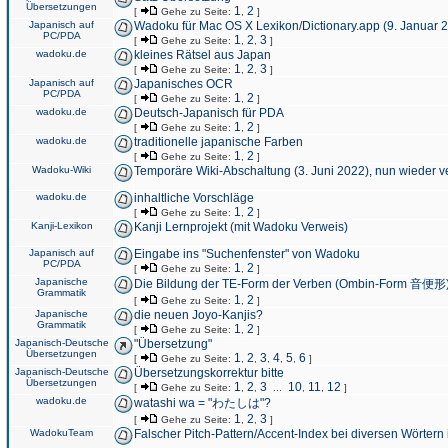
Übersetzungen
1
2
[
Gehe zu Seite:
,
]
Japanisch auf
Wadoku für Mac OS X Lexikon/Dictionary.app (9. Januar 
PC/PDA
1
2
3
[
Gehe zu Seite:
,
,
]
wadoku.de
kleines Rätsel aus Japan
1
2
3
[
Gehe zu Seite:
,
,
]
Japanisch auf
Japanisches OCR
PC/PDA
1
2
[
Gehe zu Seite:
,
]
wadoku.de
Deutsch-Japanisch für PDA
1
2
[
Gehe zu Seite:
,
]
wadoku.de
traditionelle japanische Farben
1
2
[
Gehe zu Seite:
,
]
Wadoku-Wiki
Temporäre Wiki-Abschaltung (3. Juni 2022), nun wieder v
wadoku.de
inhaltliche Vorschläge
1
2
[
Gehe zu Seite:
,
]
Kanji-Lexikon
Kanji Lernprojekt (mit Wadoku Verweis)
Japanisch auf
Eingabe ins "Suchenfenster" von Wadoku
PC/PDA
1
2
[
Gehe zu Seite:
,
]
Japanische
Die Bildung der TE-Form der Verben (Ombin-Form 音便形
Grammatik
1
2
[
Gehe zu Seite:
,
]
Japanische
die neuen Joyo-Kanjis?
Grammatik
1
2
[
Gehe zu Seite:
,
]
Japanisch-Deutsche
"Übersetzung"
Übersetzungen
1
2
3
4
5
6
[
Gehe zu Seite:
,
,
,
,
,
]
Japanisch-Deutsche
Übersetzungskorrektur bitte
Übersetzungen
1
2
3
10
11
12
[
Gehe zu Seite:
,
,
...
,
,
]
wadoku.de
watashi wa = "わたしは"?
1
2
3
[
Gehe zu Seite:
,
,
]
WadokuTeam
Falscher Pitch-Pattern/Accent-Index bei diversen Wörtern