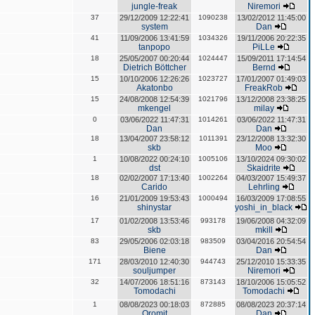
jungle-freak
Niremori
37
29/12/2009 12:22:41
1090238
13/02/2012 11:45:00
system
Dan
41
11/09/2006 13:41:59
1034326
19/11/2006 20:22:35
tanpopo
PiLLe
18
25/05/2007 00:20:44
1024447
15/09/2011 17:14:54
Dietrich Böttcher
Bernd
15
10/10/2006 12:26:26
1023727
17/01/2007 01:49:03
Akatonbo
FreakRob
15
24/08/2008 12:54:39
1021796
13/12/2008 23:38:25
mkengel
milay
0
03/06/2022 11:47:31
1014261
03/06/2022 11:47:31
Dan
Dan
18
13/04/2007 23:58:12
1011391
23/12/2008 13:32:30
skb
Moo
1
10/08/2022 00:24:10
1005106
13/10/2024 09:30:02
dst
Skaidrite
18
02/02/2007 17:13:40
1002264
04/03/2007 15:49:37
Carido
Lehrling
16
21/01/2009 19:53:43
1000494
16/03/2009 17:08:55
shinystar
yoshi_in_black
17
01/02/2008 13:53:46
993178
19/06/2008 04:32:09
skb
mkill
83
29/05/2006 02:03:18
983509
03/04/2016 20:54:54
Biene
Dan
171
28/03/2010 12:40:30
944743
25/12/2010 15:33:35
souljumper
Niremori
32
14/07/2006 18:51:16
873143
18/10/2006 15:05:52
Tomodachi
Tomodachi
1
08/08/2023 00:18:03
872885
08/08/2023 20:37:14
Oromit
Dan