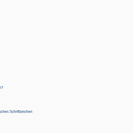
n?
sches Schriftzeichen