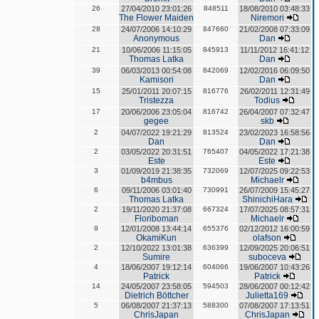
26
27/04/2010 23:01:26
848511
18/08/2010 03:48:33
The Flower Maiden
Niremori
28
24/07/2006 14:10:29
847660
21/02/2008 07:33:09
Anonymous
Dan
21
10/06/2006 11:15:05
845913
11/11/2012 16:41:12
Thomas Latka
Dan
39
06/03/2013 00:54:08
842069
12/02/2016 06:09:50
Kamisori
Dan
15
25/01/2011 20:07:15
816776
26/02/2011 12:31:49
Tristezza
Todius
17
20/06/2006 23:05:04
816742
26/04/2007 07:32:47
gegee
skb
2
04/07/2022 19:21:29
813524
23/02/2023 16:58:56
Dan
Dan
2
03/05/2022 20:31:51
765407
04/05/2022 17:21:38
Este
Este
3
01/09/2019 21:38:35
732069
12/07/2025 09:22:53
b4mbus
Michaelr
6
09/11/2006 03:01:40
730991
26/07/2009 15:45:27
Thomas Latka
ShinichiHara
2
19/11/2020 21:37:08
667324
17/07/2025 08:57:31
Floriboman
Michaelr
9
12/01/2008 13:44:14
655376
02/12/2012 16:00:59
OkamiKun
olafson
2
12/10/2022 13:01:38
636399
12/09/2025 20:06:51
Sumire
suboceva
4
18/06/2007 19:12:14
604066
19/06/2007 10:43:26
Patrick
Patrick
14
24/05/2007 23:58:05
594503
28/06/2007 00:12:42
Dietrich Böttcher
Julietta169
5
06/08/2007 21:37:13
588300
07/08/2007 17:13:51
ChrisJapan
ChrisJapan