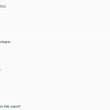
2011)
erfügbar
)
 im XML export?