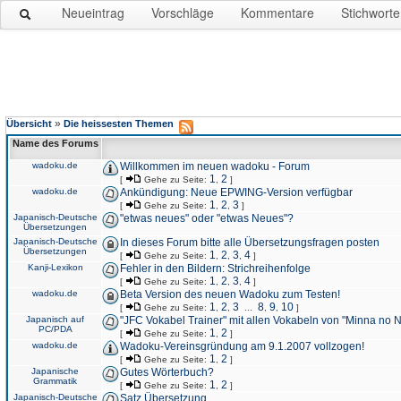
Neueintrag
Vorschläge
Kommentare
Stichworte
»
Übersicht
Die heissesten Themen
Name des Forums
wadoku.de
Willkommen im neuen wadoku - Forum
1
2
[
Gehe zu Seite:
,
]
wadoku.de
Ankündigung: Neue EPWING-Version verfügbar
1
2
3
[
Gehe zu Seite:
,
,
]
Japanisch-Deutsche
"etwas neues" oder "etwas Neues"?
Übersetzungen
Japanisch-Deutsche
In dieses Forum bitte alle Übersetzungsfragen posten
Übersetzungen
1
2
3
4
[
Gehe zu Seite:
,
,
,
]
Kanji-Lexikon
Fehler in den Bildern: Strichreihenfolge
1
2
3
4
[
Gehe zu Seite:
,
,
,
]
wadoku.de
Beta Version des neuen Wadoku zum Testen!
1
2
3
8
9
10
[
Gehe zu Seite:
,
,
...
,
,
]
Japanisch auf
"JFC Vokabel Trainer" mit allen Vokabeln von "Minna no 
PC/PDA
1
2
[
Gehe zu Seite:
,
]
wadoku.de
Wadoku-Vereinsgründung am 9.1.2007 vollzogen!
1
2
[
Gehe zu Seite:
,
]
Japanische
Gutes Wörterbuch?
Grammatik
1
2
[
Gehe zu Seite:
,
]
Japanisch-Deutsche
Satz Übersetzung