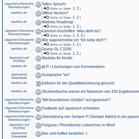
Japanisch-Deutsche
Tattoo Spruch!
Übersetzungen
1
2
[
Gehe zu Seite:
,
]
wadoku.de
Offline-Version?
1
2
[
Gehe zu Seite:
,
]
wadoku.de
Wadoku Roadmap
1
2
[
Gehe zu Seite:
,
]
Japanisch-Deutsche
Kamisori-Inschriften: Was steht da?
Übersetzungen
1
2
3
[
Gehe zu Seite:
,
,
]
Japanisch-Deutsche
Wie sage/schreibe ich "Ich liebe dich"?
Übersetzungen
1
2
[
Gehe zu Seite:
,
]
wadoku.de
Zaurus SL C3200
1
2
[
Gehe zu Seite:
,
]
Japanisch auf
Wadoku für Kindle
PC/PDA
wadoku.de
岩戸 / Löschungen von Kommentaren
Japanische
Aussprache "wo"
Grammatik
wadoku.de
Editoren für die Qualitätssicherung gesucht
wadoku.de
Stichwortsuche warum ein Maximum von 200 Ergebnisse
Japanisch-Deutsche
"Mit freundlichen Grüßen" auf japanisch?
Übersetzungen
Japanisch-Deutsche
Postkarte auf Japanisch schreiben
Übersetzungen
Japanisch-Deutsche
Übersetzung von Semper Fi (Semper fidelis) in ein japani
Übersetzungen
Japanisch auf
Furigana / Phonetische Leitzeichen in Word
PC/PDA
Japanische
Bier und Kaffee bestellen :)
Grammatik