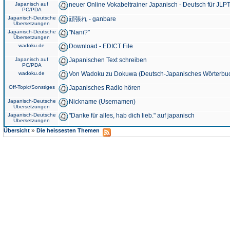
Japanisch auf
neuer Online Vokabeltrainer Japanisch - Deutsch für JLPT
PC/PDA
Japanisch-Deutsche
頑張れ - ganbare
Übersetzungen
Japanisch-Deutsche
"Nani?"
Übersetzungen
wadoku.de
Download - EDICT File
Japanisch auf
Japanischen Text schreiben
PC/PDA
wadoku.de
Von Wadoku zu Dokuwa (Deutsch-Japanisches Wörterbu
Off-Topic/Sonstiges
Japanisches Radio hören
Japanisch-Deutsche
Nickname (Usernamen)
Übersetzungen
Japanisch-Deutsche
"Danke für alles, hab dich lieb." auf japanisch
Übersetzungen
»
Übersicht
Die heissesten Themen