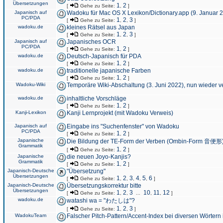
Übersetzungen
1
2
[
Gehe zu Seite:
,
]
Japanisch auf
Wadoku für Mac OS X Lexikon/Dictionary.app (9. Januar 
PC/PDA
1
2
3
[
Gehe zu Seite:
,
,
]
wadoku.de
kleines Rätsel aus Japan
1
2
3
[
Gehe zu Seite:
,
,
]
Japanisch auf
Japanisches OCR
PC/PDA
1
2
[
Gehe zu Seite:
,
]
wadoku.de
Deutsch-Japanisch für PDA
1
2
[
Gehe zu Seite:
,
]
wadoku.de
traditionelle japanische Farben
1
2
[
Gehe zu Seite:
,
]
Wadoku-Wiki
Temporäre Wiki-Abschaltung (3. Juni 2022), nun wieder v
wadoku.de
inhaltliche Vorschläge
1
2
[
Gehe zu Seite:
,
]
Kanji-Lexikon
Kanji Lernprojekt (mit Wadoku Verweis)
Japanisch auf
Eingabe ins "Suchenfenster" von Wadoku
PC/PDA
1
2
[
Gehe zu Seite:
,
]
Japanische
Die Bildung der TE-Form der Verben (Ombin-Form 音便形
Grammatik
1
2
[
Gehe zu Seite:
,
]
Japanische
die neuen Joyo-Kanjis?
Grammatik
1
2
[
Gehe zu Seite:
,
]
Japanisch-Deutsche
"Übersetzung"
Übersetzungen
1
2
3
4
5
6
[
Gehe zu Seite:
,
,
,
,
,
]
Japanisch-Deutsche
Übersetzungskorrektur bitte
Übersetzungen
1
2
3
10
11
12
[
Gehe zu Seite:
,
,
...
,
,
]
wadoku.de
watashi wa = "わたしは"?
1
2
3
[
Gehe zu Seite:
,
,
]
WadokuTeam
Falscher Pitch-Pattern/Accent-Index bei diversen Wörtern