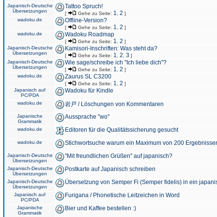
Japanisch-Deutsche
Tattoo Spruch!
Übersetzungen
1
2
[
Gehe zu Seite:
,
]
wadoku.de
Offline-Version?
1
2
[
Gehe zu Seite:
,
]
wadoku.de
Wadoku Roadmap
1
2
[
Gehe zu Seite:
,
]
Japanisch-Deutsche
Kamisori-Inschriften: Was steht da?
Übersetzungen
1
2
3
[
Gehe zu Seite:
,
,
]
Japanisch-Deutsche
Wie sage/schreibe ich "Ich liebe dich"?
Übersetzungen
1
2
[
Gehe zu Seite:
,
]
wadoku.de
Zaurus SL C3200
1
2
[
Gehe zu Seite:
,
]
Japanisch auf
Wadoku für Kindle
PC/PDA
wadoku.de
岩戸 / Löschungen von Kommentaren
Japanische
Aussprache "wo"
Grammatik
wadoku.de
Editoren für die Qualitätssicherung gesucht
wadoku.de
Stichwortsuche warum ein Maximum von 200 Ergebnisse
Japanisch-Deutsche
"Mit freundlichen Grüßen" auf japanisch?
Übersetzungen
Japanisch-Deutsche
Postkarte auf Japanisch schreiben
Übersetzungen
Japanisch-Deutsche
Übersetzung von Semper Fi (Semper fidelis) in ein japani
Übersetzungen
Japanisch auf
Furigana / Phonetische Leitzeichen in Word
PC/PDA
Japanische
Bier und Kaffee bestellen :)
Grammatik