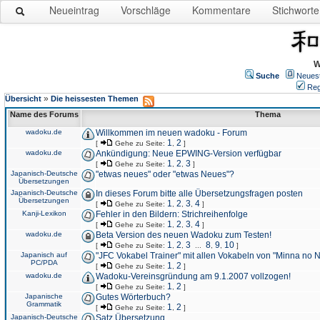
Neueintrag
Vorschläge
Kommentare
Stichworte
W
Suche
Neues
Reg
»
Übersicht
Die heissesten Themen
Name des Forums
Thema
wadoku.de
Willkommen im neuen wadoku - Forum
1
2
[
Gehe zu Seite:
,
]
wadoku.de
Ankündigung: Neue EPWING-Version verfügbar
1
2
3
[
Gehe zu Seite:
,
,
]
Japanisch-Deutsche
"etwas neues" oder "etwas Neues"?
Übersetzungen
Japanisch-Deutsche
In dieses Forum bitte alle Übersetzungsfragen posten
Übersetzungen
1
2
3
4
[
Gehe zu Seite:
,
,
,
]
Kanji-Lexikon
Fehler in den Bildern: Strichreihenfolge
1
2
3
4
[
Gehe zu Seite:
,
,
,
]
wadoku.de
Beta Version des neuen Wadoku zum Testen!
1
2
3
8
9
10
[
Gehe zu Seite:
,
,
...
,
,
]
Japanisch auf
"JFC Vokabel Trainer" mit allen Vokabeln von "Minna no 
PC/PDA
1
2
[
Gehe zu Seite:
,
]
wadoku.de
Wadoku-Vereinsgründung am 9.1.2007 vollzogen!
1
2
[
Gehe zu Seite:
,
]
Japanische
Gutes Wörterbuch?
Grammatik
1
2
[
Gehe zu Seite:
,
]
Japanisch-Deutsche
Satz Übersetzung