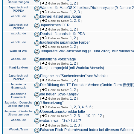
Übersetzungen
1
2
[
Gehe zu Seite:
,
]
Japanisch auf
Wadoku für Mac OS X Lexikon/Dictionary.app (9. Januar 
PC/PDA
1
2
3
[
Gehe zu Seite:
,
,
]
wadoku.de
kleines Rätsel aus Japan
1
2
3
[
Gehe zu Seite:
,
,
]
Japanisch auf
Japanisches OCR
PC/PDA
1
2
[
Gehe zu Seite:
,
]
wadoku.de
Deutsch-Japanisch für PDA
1
2
[
Gehe zu Seite:
,
]
wadoku.de
traditionelle japanische Farben
1
2
[
Gehe zu Seite:
,
]
Wadoku-Wiki
Temporäre Wiki-Abschaltung (3. Juni 2022), nun wieder v
wadoku.de
inhaltliche Vorschläge
1
2
[
Gehe zu Seite:
,
]
Kanji-Lexikon
Kanji Lernprojekt (mit Wadoku Verweis)
Japanisch auf
Eingabe ins "Suchenfenster" von Wadoku
PC/PDA
1
2
[
Gehe zu Seite:
,
]
Japanische
Die Bildung der TE-Form der Verben (Ombin-Form 音便形
Grammatik
1
2
[
Gehe zu Seite:
,
]
Japanische
die neuen Joyo-Kanjis?
Grammatik
1
2
[
Gehe zu Seite:
,
]
Japanisch-Deutsche
"Übersetzung"
Übersetzungen
1
2
3
4
5
6
[
Gehe zu Seite:
,
,
,
,
,
]
Japanisch-Deutsche
Übersetzungskorrektur bitte
Übersetzungen
1
2
3
10
11
12
[
Gehe zu Seite:
,
,
...
,
,
]
wadoku.de
watashi wa = "わたしは"?
1
2
3
[
Gehe zu Seite:
,
,
]
WadokuTeam
Falscher Pitch-Pattern/Accent-Index bei diversen Wörtern