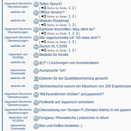
Japanisch-Deutsche
Tattoo Spruch!
Übersetzungen
1
2
[
Gehe zu Seite:
,
]
wadoku.de
Offline-Version?
1
2
[
Gehe zu Seite:
,
]
wadoku.de
Wadoku Roadmap
1
2
[
Gehe zu Seite:
,
]
Japanisch-Deutsche
Kamisori-Inschriften: Was steht da?
Übersetzungen
1
2
3
[
Gehe zu Seite:
,
,
]
Japanisch-Deutsche
Wie sage/schreibe ich "Ich liebe dich"?
Übersetzungen
1
2
[
Gehe zu Seite:
,
]
wadoku.de
Zaurus SL C3200
1
2
[
Gehe zu Seite:
,
]
Japanisch auf
Wadoku für Kindle
PC/PDA
wadoku.de
岩戸 / Löschungen von Kommentaren
Japanische
Aussprache "wo"
Grammatik
wadoku.de
Editoren für die Qualitätssicherung gesucht
wadoku.de
Stichwortsuche warum ein Maximum von 200 Ergebnisse
Japanisch-Deutsche
"Mit freundlichen Grüßen" auf japanisch?
Übersetzungen
Japanisch-Deutsche
Postkarte auf Japanisch schreiben
Übersetzungen
Japanisch-Deutsche
Übersetzung von Semper Fi (Semper fidelis) in ein japani
Übersetzungen
Japanisch auf
Furigana / Phonetische Leitzeichen in Word
PC/PDA
Japanische
Bier und Kaffee bestellen :)
Grammatik