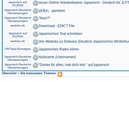
Japanisch auf
neuer Online Vokabeltrainer Japanisch - Deutsch für JLPT
PC/PDA
Japanisch-Deutsche
頑張れ - ganbare
Übersetzungen
Japanisch-Deutsche
"Nani?"
Übersetzungen
wadoku.de
Download - EDICT File
Japanisch auf
Japanischen Text schreiben
PC/PDA
wadoku.de
Von Wadoku zu Dokuwa (Deutsch-Japanisches Wörterbu
Off-Topic/Sonstiges
Japanisches Radio hören
Japanisch-Deutsche
Nickname (Usernamen)
Übersetzungen
Japanisch-Deutsche
"Danke für alles, hab dich lieb." auf japanisch
Übersetzungen
»
Übersicht
Die heissesten Themen