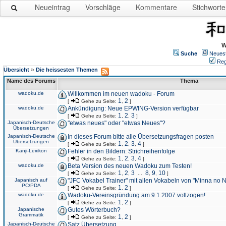
Neueintrag
Vorschläge
Kommentare
Stichworte
W
Suche
Neues
Reg
»
Übersicht
Die heissesten Themen
Name des Forums
Thema
wadoku.de
Willkommen im neuen wadoku - Forum
1
2
[
Gehe zu Seite:
,
]
wadoku.de
Ankündigung: Neue EPWING-Version verfügbar
1
2
3
[
Gehe zu Seite:
,
,
]
Japanisch-Deutsche
"etwas neues" oder "etwas Neues"?
Übersetzungen
Japanisch-Deutsche
In dieses Forum bitte alle Übersetzungsfragen posten
Übersetzungen
1
2
3
4
[
Gehe zu Seite:
,
,
,
]
Kanji-Lexikon
Fehler in den Bildern: Strichreihenfolge
1
2
3
4
[
Gehe zu Seite:
,
,
,
]
wadoku.de
Beta Version des neuen Wadoku zum Testen!
1
2
3
8
9
10
[
Gehe zu Seite:
,
,
...
,
,
]
Japanisch auf
"JFC Vokabel Trainer" mit allen Vokabeln von "Minna no 
PC/PDA
1
2
[
Gehe zu Seite:
,
]
wadoku.de
Wadoku-Vereinsgründung am 9.1.2007 vollzogen!
1
2
[
Gehe zu Seite:
,
]
Japanische
Gutes Wörterbuch?
Grammatik
1
2
[
Gehe zu Seite:
,
]
Japanisch-Deutsche
Satz Übersetzung