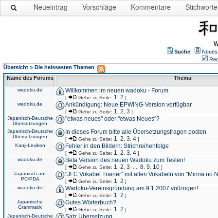
Neueintrag
Vorschläge
Kommentare
Stichworte
W
Suche
Neues
Reg
»
Übersicht
Die heissesten Themen
Name des Forums
Thema
wadoku.de
Willkommen im neuen wadoku - Forum
1
2
[
Gehe zu Seite:
,
]
wadoku.de
Ankündigung: Neue EPWING-Version verfügbar
1
2
3
[
Gehe zu Seite:
,
,
]
Japanisch-Deutsche
"etwas neues" oder "etwas Neues"?
Übersetzungen
Japanisch-Deutsche
In dieses Forum bitte alle Übersetzungsfragen posten
Übersetzungen
1
2
3
4
[
Gehe zu Seite:
,
,
,
]
Kanji-Lexikon
Fehler in den Bildern: Strichreihenfolge
1
2
3
4
[
Gehe zu Seite:
,
,
,
]
wadoku.de
Beta Version des neuen Wadoku zum Testen!
1
2
3
8
9
10
[
Gehe zu Seite:
,
,
...
,
,
]
Japanisch auf
"JFC Vokabel Trainer" mit allen Vokabeln von "Minna no 
PC/PDA
1
2
[
Gehe zu Seite:
,
]
wadoku.de
Wadoku-Vereinsgründung am 9.1.2007 vollzogen!
1
2
[
Gehe zu Seite:
,
]
Japanische
Gutes Wörterbuch?
Grammatik
1
2
[
Gehe zu Seite:
,
]
Japanisch-Deutsche
Satz Übersetzung