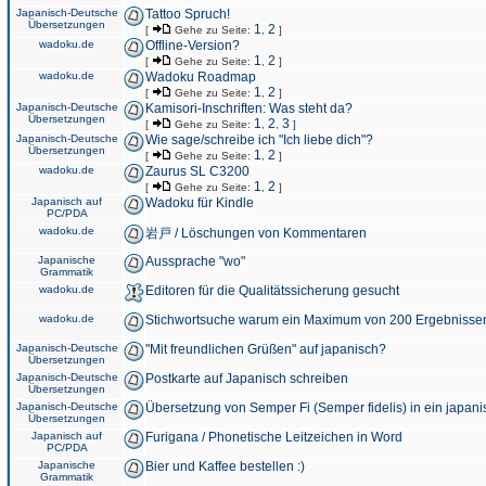
Japanisch-Deutsche
Tattoo Spruch!
Übersetzungen
1
2
[
Gehe zu Seite:
,
]
wadoku.de
Offline-Version?
1
2
[
Gehe zu Seite:
,
]
wadoku.de
Wadoku Roadmap
1
2
[
Gehe zu Seite:
,
]
Japanisch-Deutsche
Kamisori-Inschriften: Was steht da?
Übersetzungen
1
2
3
[
Gehe zu Seite:
,
,
]
Japanisch-Deutsche
Wie sage/schreibe ich "Ich liebe dich"?
Übersetzungen
1
2
[
Gehe zu Seite:
,
]
wadoku.de
Zaurus SL C3200
1
2
[
Gehe zu Seite:
,
]
Japanisch auf
Wadoku für Kindle
PC/PDA
wadoku.de
岩戸 / Löschungen von Kommentaren
Japanische
Aussprache "wo"
Grammatik
wadoku.de
Editoren für die Qualitätssicherung gesucht
wadoku.de
Stichwortsuche warum ein Maximum von 200 Ergebnisse
Japanisch-Deutsche
"Mit freundlichen Grüßen" auf japanisch?
Übersetzungen
Japanisch-Deutsche
Postkarte auf Japanisch schreiben
Übersetzungen
Japanisch-Deutsche
Übersetzung von Semper Fi (Semper fidelis) in ein japani
Übersetzungen
Japanisch auf
Furigana / Phonetische Leitzeichen in Word
PC/PDA
Japanische
Bier und Kaffee bestellen :)
Grammatik