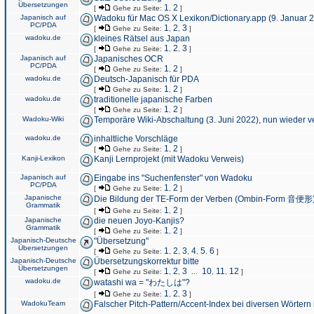
Übersetzungen
1
2
[
Gehe zu Seite:
,
]
Japanisch auf
Wadoku für Mac OS X Lexikon/Dictionary.app (9. Januar 
PC/PDA
1
2
3
[
Gehe zu Seite:
,
,
]
wadoku.de
kleines Rätsel aus Japan
1
2
3
[
Gehe zu Seite:
,
,
]
Japanisch auf
Japanisches OCR
PC/PDA
1
2
[
Gehe zu Seite:
,
]
wadoku.de
Deutsch-Japanisch für PDA
1
2
[
Gehe zu Seite:
,
]
wadoku.de
traditionelle japanische Farben
1
2
[
Gehe zu Seite:
,
]
Wadoku-Wiki
Temporäre Wiki-Abschaltung (3. Juni 2022), nun wieder v
wadoku.de
inhaltliche Vorschläge
1
2
[
Gehe zu Seite:
,
]
Kanji-Lexikon
Kanji Lernprojekt (mit Wadoku Verweis)
Japanisch auf
Eingabe ins "Suchenfenster" von Wadoku
PC/PDA
1
2
[
Gehe zu Seite:
,
]
Japanische
Die Bildung der TE-Form der Verben (Ombin-Form 音便形
Grammatik
1
2
[
Gehe zu Seite:
,
]
Japanische
die neuen Joyo-Kanjis?
Grammatik
1
2
[
Gehe zu Seite:
,
]
Japanisch-Deutsche
"Übersetzung"
Übersetzungen
1
2
3
4
5
6
[
Gehe zu Seite:
,
,
,
,
,
]
Japanisch-Deutsche
Übersetzungskorrektur bitte
Übersetzungen
1
2
3
10
11
12
[
Gehe zu Seite:
,
,
...
,
,
]
wadoku.de
watashi wa = "わたしは"?
1
2
3
[
Gehe zu Seite:
,
,
]
WadokuTeam
Falscher Pitch-Pattern/Accent-Index bei diversen Wörtern