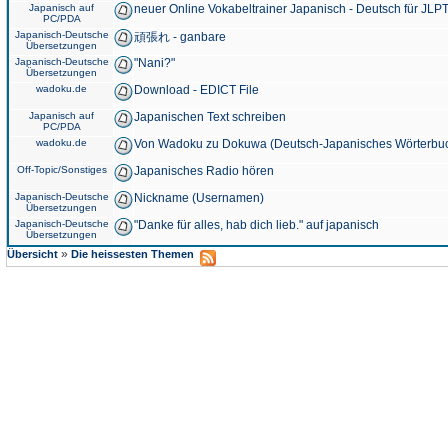
Japanisch auf
neuer Online Vokabeltrainer Japanisch - Deutsch für JLPT
PC/PDA
Japanisch-Deutsche
頑張れ - ganbare
Übersetzungen
Japanisch-Deutsche
"Nani?"
Übersetzungen
wadoku.de
Download - EDICT File
Japanisch auf
Japanischen Text schreiben
PC/PDA
wadoku.de
Von Wadoku zu Dokuwa (Deutsch-Japanisches Wörterbu
Off-Topic/Sonstiges
Japanisches Radio hören
Japanisch-Deutsche
Nickname (Usernamen)
Übersetzungen
Japanisch-Deutsche
"Danke für alles, hab dich lieb." auf japanisch
Übersetzungen
»
Übersicht
Die heissesten Themen