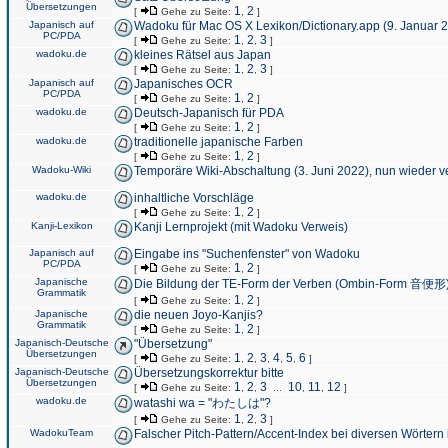
Übersetzungen
1
2
[
Gehe zu Seite:
,
]
Japanisch auf
Wadoku für Mac OS X Lexikon/Dictionary.app (9. Januar 
PC/PDA
1
2
3
[
Gehe zu Seite:
,
,
]
wadoku.de
kleines Rätsel aus Japan
1
2
3
[
Gehe zu Seite:
,
,
]
Japanisch auf
Japanisches OCR
PC/PDA
1
2
[
Gehe zu Seite:
,
]
wadoku.de
Deutsch-Japanisch für PDA
1
2
[
Gehe zu Seite:
,
]
wadoku.de
traditionelle japanische Farben
1
2
[
Gehe zu Seite:
,
]
Wadoku-Wiki
Temporäre Wiki-Abschaltung (3. Juni 2022), nun wieder v
wadoku.de
inhaltliche Vorschläge
1
2
[
Gehe zu Seite:
,
]
Kanji-Lexikon
Kanji Lernprojekt (mit Wadoku Verweis)
Japanisch auf
Eingabe ins "Suchenfenster" von Wadoku
PC/PDA
1
2
[
Gehe zu Seite:
,
]
Japanische
Die Bildung der TE-Form der Verben (Ombin-Form 音便形
Grammatik
1
2
[
Gehe zu Seite:
,
]
Japanische
die neuen Joyo-Kanjis?
Grammatik
1
2
[
Gehe zu Seite:
,
]
Japanisch-Deutsche
"Übersetzung"
Übersetzungen
1
2
3
4
5
6
[
Gehe zu Seite:
,
,
,
,
,
]
Japanisch-Deutsche
Übersetzungskorrektur bitte
Übersetzungen
1
2
3
10
11
12
[
Gehe zu Seite:
,
,
...
,
,
]
wadoku.de
watashi wa = "わたしは"?
1
2
3
[
Gehe zu Seite:
,
,
]
WadokuTeam
Falscher Pitch-Pattern/Accent-Index bei diversen Wörtern