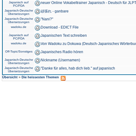
Japanisch auf
neuer Online Vokabeltrainer Japanisch - Deutsch für JLPT
PC/PDA
Japanisch-Deutsche
頑張れ - ganbare
Übersetzungen
Japanisch-Deutsche
"Nani?"
Übersetzungen
wadoku.de
Download - EDICT File
Japanisch auf
Japanischen Text schreiben
PC/PDA
wadoku.de
Von Wadoku zu Dokuwa (Deutsch-Japanisches Wörterbu
Off-Topic/Sonstiges
Japanisches Radio hören
Japanisch-Deutsche
Nickname (Usernamen)
Übersetzungen
Japanisch-Deutsche
"Danke für alles, hab dich lieb." auf japanisch
Übersetzungen
»
Übersicht
Die heissesten Themen