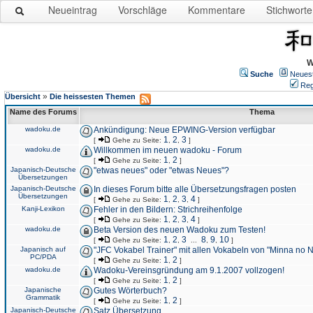
Neueintrag
Vorschläge
Kommentare
Stichworte
W
Suche
Neues
Reg
»
Übersicht
Die heissesten Themen
Name des Forums
Thema
wadoku.de
Ankündigung: Neue EPWING-Version verfügbar
1
2
3
[
Gehe zu Seite:
,
,
]
wadoku.de
Willkommen im neuen wadoku - Forum
1
2
[
Gehe zu Seite:
,
]
Japanisch-Deutsche
"etwas neues" oder "etwas Neues"?
Übersetzungen
Japanisch-Deutsche
In dieses Forum bitte alle Übersetzungsfragen posten
Übersetzungen
1
2
3
4
[
Gehe zu Seite:
,
,
,
]
Kanji-Lexikon
Fehler in den Bildern: Strichreihenfolge
1
2
3
4
[
Gehe zu Seite:
,
,
,
]
wadoku.de
Beta Version des neuen Wadoku zum Testen!
1
2
3
8
9
10
[
Gehe zu Seite:
,
,
...
,
,
]
Japanisch auf
"JFC Vokabel Trainer" mit allen Vokabeln von "Minna no 
PC/PDA
1
2
[
Gehe zu Seite:
,
]
wadoku.de
Wadoku-Vereinsgründung am 9.1.2007 vollzogen!
1
2
[
Gehe zu Seite:
,
]
Japanische
Gutes Wörterbuch?
Grammatik
1
2
[
Gehe zu Seite:
,
]
Japanisch-Deutsche
Satz Übersetzung