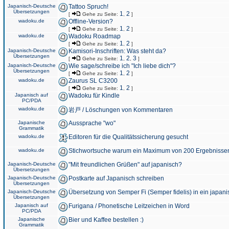
Japanisch-Deutsche
Tattoo Spruch!
Übersetzungen
1
2
[
Gehe zu Seite:
,
]
wadoku.de
Offline-Version?
1
2
[
Gehe zu Seite:
,
]
wadoku.de
Wadoku Roadmap
1
2
[
Gehe zu Seite:
,
]
Japanisch-Deutsche
Kamisori-Inschriften: Was steht da?
Übersetzungen
1
2
3
[
Gehe zu Seite:
,
,
]
Japanisch-Deutsche
Wie sage/schreibe ich "Ich liebe dich"?
Übersetzungen
1
2
[
Gehe zu Seite:
,
]
wadoku.de
Zaurus SL C3200
1
2
[
Gehe zu Seite:
,
]
Japanisch auf
Wadoku für Kindle
PC/PDA
wadoku.de
岩戸 / Löschungen von Kommentaren
Japanische
Aussprache "wo"
Grammatik
wadoku.de
Editoren für die Qualitätssicherung gesucht
wadoku.de
Stichwortsuche warum ein Maximum von 200 Ergebnisse
Japanisch-Deutsche
"Mit freundlichen Grüßen" auf japanisch?
Übersetzungen
Japanisch-Deutsche
Postkarte auf Japanisch schreiben
Übersetzungen
Japanisch-Deutsche
Übersetzung von Semper Fi (Semper fidelis) in ein japani
Übersetzungen
Japanisch auf
Furigana / Phonetische Leitzeichen in Word
PC/PDA
Japanische
Bier und Kaffee bestellen :)
Grammatik