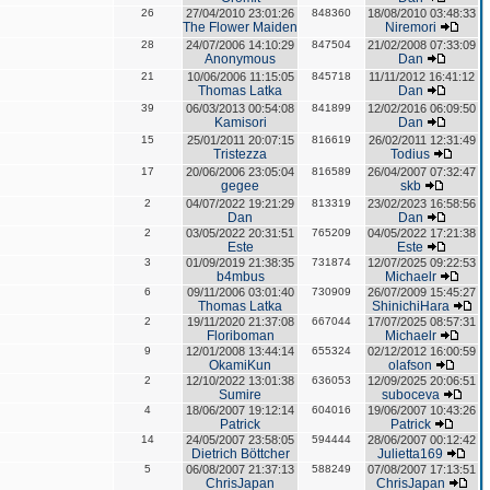
26
27/04/2010 23:01:26
848360
18/08/2010 03:48:33
The Flower Maiden
Niremori
28
24/07/2006 14:10:29
847504
21/02/2008 07:33:09
Anonymous
Dan
21
10/06/2006 11:15:05
845718
11/11/2012 16:41:12
Thomas Latka
Dan
39
06/03/2013 00:54:08
841899
12/02/2016 06:09:50
Kamisori
Dan
15
25/01/2011 20:07:15
816619
26/02/2011 12:31:49
Tristezza
Todius
17
20/06/2006 23:05:04
816589
26/04/2007 07:32:47
gegee
skb
2
04/07/2022 19:21:29
813319
23/02/2023 16:58:56
Dan
Dan
2
03/05/2022 20:31:51
765209
04/05/2022 17:21:38
Este
Este
3
01/09/2019 21:38:35
731874
12/07/2025 09:22:53
b4mbus
Michaelr
6
09/11/2006 03:01:40
730909
26/07/2009 15:45:27
Thomas Latka
ShinichiHara
2
19/11/2020 21:37:08
667044
17/07/2025 08:57:31
Floriboman
Michaelr
9
12/01/2008 13:44:14
655324
02/12/2012 16:00:59
OkamiKun
olafson
2
12/10/2022 13:01:38
636053
12/09/2025 20:06:51
Sumire
suboceva
4
18/06/2007 19:12:14
604016
19/06/2007 10:43:26
Patrick
Patrick
14
24/05/2007 23:58:05
594444
28/06/2007 00:12:42
Dietrich Böttcher
Julietta169
5
06/08/2007 21:37:13
588249
07/08/2007 17:13:51
ChrisJapan
ChrisJapan