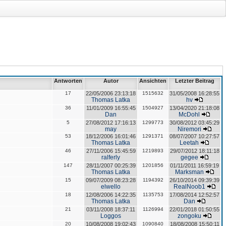
Antworten
Autor
Ansichten
Letzter Beitrag
17
22/05/2006 23:13:18
1515632
31/05/2008 16:28:55
Thomas Latka
hv
36
11/01/2009 16:55:45
1504927
13/04/2020 21:18:08
Dan
McDohl
5
27/08/2012 17:16:13
1299773
30/08/2012 03:45:29
may
Niremori
53
18/12/2006 16:01:46
1291371
08/07/2007 10:27:57
Thomas Latka
Leetah
46
27/11/2006 15:45:59
1219893
29/07/2012 18:11:18
ralferly
gegee
147
28/11/2007 00:25:39
1201856
01/11/2011 16:59:19
Thomas Latka
Marksman
15
09/07/2009 08:23:28
1194392
26/10/2014 09:39:39
elwello
RealNoob1
18
12/08/2006 14:22:35
1135753
17/08/2014 12:52:57
Thomas Latka
Dan
21
03/11/2008 18:37:11
1126994
22/01/2018 01:50:55
Loggos
zongoku
20
10/08/2008 19:02:43
1090840
18/08/2008 15:50:11