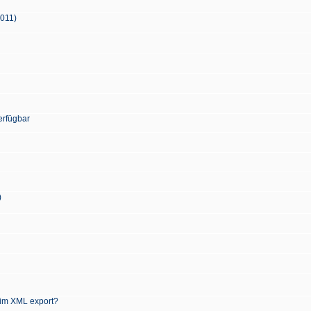
2011)
erfügbar
)
 im XML export?