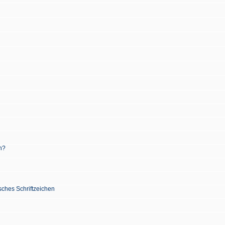
n?
sches Schriftzeichen