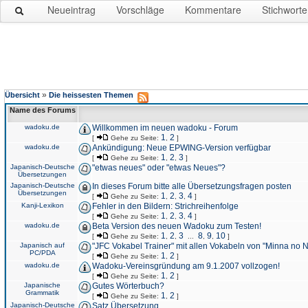
Neueintrag
Vorschläge
Kommentare
Stichworte
»
Übersicht
Die heissesten Themen
Name des Forums
wadoku.de
Willkommen im neuen wadoku - Forum
1
2
[
Gehe zu Seite:
,
]
wadoku.de
Ankündigung: Neue EPWING-Version verfügbar
1
2
3
[
Gehe zu Seite:
,
,
]
Japanisch-Deutsche
"etwas neues" oder "etwas Neues"?
Übersetzungen
Japanisch-Deutsche
In dieses Forum bitte alle Übersetzungsfragen posten
Übersetzungen
1
2
3
4
[
Gehe zu Seite:
,
,
,
]
Kanji-Lexikon
Fehler in den Bildern: Strichreihenfolge
1
2
3
4
[
Gehe zu Seite:
,
,
,
]
wadoku.de
Beta Version des neuen Wadoku zum Testen!
1
2
3
8
9
10
[
Gehe zu Seite:
,
,
...
,
,
]
Japanisch auf
"JFC Vokabel Trainer" mit allen Vokabeln von "Minna no 
PC/PDA
1
2
[
Gehe zu Seite:
,
]
wadoku.de
Wadoku-Vereinsgründung am 9.1.2007 vollzogen!
1
2
[
Gehe zu Seite:
,
]
Japanische
Gutes Wörterbuch?
Grammatik
1
2
[
Gehe zu Seite:
,
]
Japanisch-Deutsche
Satz Übersetzung