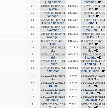
jungle-freak
Niremori
37
29/12/2009 12:22:41
1090033
13/02/2012 11:45:00
system
Dan
41
11/09/2006 13:41:59
1034139
19/11/2006 20:22:35
tanpopo
PiLLe
18
25/05/2007 00:20:44
1024287
15/09/2011 17:14:54
Dietrich Böttcher
Bernd
15
10/10/2006 12:26:26
1023549
17/01/2007 01:49:03
Akatonbo
FreakRob
15
24/08/2008 12:54:39
1021615
13/12/2008 23:38:25
mkengel
milay
0
03/06/2022 11:47:31
1014012
03/06/2022 11:47:31
Dan
Dan
18
13/04/2007 23:58:12
1011231
23/12/2008 13:32:30
skb
Moo
1
10/08/2022 00:24:10
1004837
13/10/2024 09:30:02
dst
Skaidrite
18
02/02/2007 17:13:40
1002115
04/03/2007 15:49:37
Carido
Lehrling
16
21/01/2009 19:53:43
1000351
16/03/2009 17:08:55
shinystar
yoshi_in_black
17
01/02/2008 13:53:46
993003
19/06/2008 04:32:09
skb
mkill
83
29/05/2006 02:03:18
983328
03/04/2016 20:54:54
Biene
Dan
171
28/03/2010 12:40:30
944573
25/12/2010 15:33:35
souljumper
Niremori
32
14/07/2006 18:51:16
872916
18/10/2006 15:05:52
Tomodachi
Tomodachi
1
08/08/2023 00:18:03
872624
08/08/2023 20:37:14
Oromit
Dan