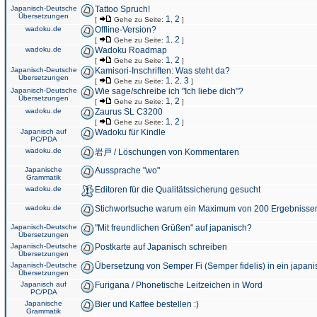
Japanisch-Deutsche
Tattoo Spruch!
Übersetzungen
1
2
[
Gehe zu Seite:
,
]
wadoku.de
Offline-Version?
1
2
[
Gehe zu Seite:
,
]
wadoku.de
Wadoku Roadmap
1
2
[
Gehe zu Seite:
,
]
Japanisch-Deutsche
Kamisori-Inschriften: Was steht da?
Übersetzungen
1
2
3
[
Gehe zu Seite:
,
,
]
Japanisch-Deutsche
Wie sage/schreibe ich "Ich liebe dich"?
Übersetzungen
1
2
[
Gehe zu Seite:
,
]
wadoku.de
Zaurus SL C3200
1
2
[
Gehe zu Seite:
,
]
Japanisch auf
Wadoku für Kindle
PC/PDA
wadoku.de
岩戸 / Löschungen von Kommentaren
Japanische
Aussprache "wo"
Grammatik
wadoku.de
Editoren für die Qualitätssicherung gesucht
wadoku.de
Stichwortsuche warum ein Maximum von 200 Ergebnisse
Japanisch-Deutsche
"Mit freundlichen Grüßen" auf japanisch?
Übersetzungen
Japanisch-Deutsche
Postkarte auf Japanisch schreiben
Übersetzungen
Japanisch-Deutsche
Übersetzung von Semper Fi (Semper fidelis) in ein japani
Übersetzungen
Japanisch auf
Furigana / Phonetische Leitzeichen in Word
PC/PDA
Japanische
Bier und Kaffee bestellen :)
Grammatik