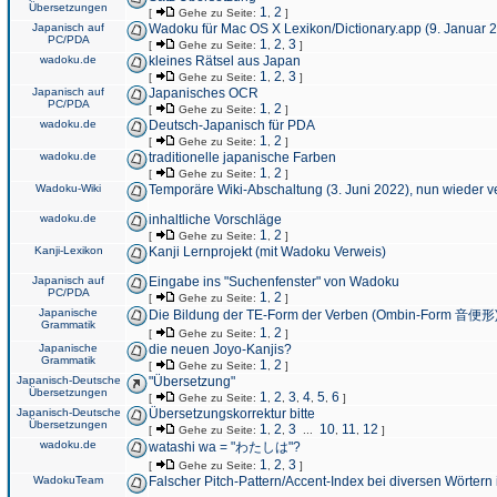
Übersetzungen
1
2
[
Gehe zu Seite:
,
]
Japanisch auf
Wadoku für Mac OS X Lexikon/Dictionary.app (9. Januar 
PC/PDA
1
2
3
[
Gehe zu Seite:
,
,
]
wadoku.de
kleines Rätsel aus Japan
1
2
3
[
Gehe zu Seite:
,
,
]
Japanisch auf
Japanisches OCR
PC/PDA
1
2
[
Gehe zu Seite:
,
]
wadoku.de
Deutsch-Japanisch für PDA
1
2
[
Gehe zu Seite:
,
]
wadoku.de
traditionelle japanische Farben
1
2
[
Gehe zu Seite:
,
]
Wadoku-Wiki
Temporäre Wiki-Abschaltung (3. Juni 2022), nun wieder v
wadoku.de
inhaltliche Vorschläge
1
2
[
Gehe zu Seite:
,
]
Kanji-Lexikon
Kanji Lernprojekt (mit Wadoku Verweis)
Japanisch auf
Eingabe ins "Suchenfenster" von Wadoku
PC/PDA
1
2
[
Gehe zu Seite:
,
]
Japanische
Die Bildung der TE-Form der Verben (Ombin-Form 音便形
Grammatik
1
2
[
Gehe zu Seite:
,
]
Japanische
die neuen Joyo-Kanjis?
Grammatik
1
2
[
Gehe zu Seite:
,
]
Japanisch-Deutsche
"Übersetzung"
Übersetzungen
1
2
3
4
5
6
[
Gehe zu Seite:
,
,
,
,
,
]
Japanisch-Deutsche
Übersetzungskorrektur bitte
Übersetzungen
1
2
3
10
11
12
[
Gehe zu Seite:
,
,
...
,
,
]
wadoku.de
watashi wa = "わたしは"?
1
2
3
[
Gehe zu Seite:
,
,
]
WadokuTeam
Falscher Pitch-Pattern/Accent-Index bei diversen Wörtern